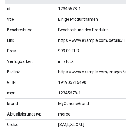
id
12345678-1
title
Einige Produktnamen
Beschreibung
Beschreibung des Produkts
Link
https://www.example.com/details/1
Preis
999.00 EUR
Verfügbarkeit
in_stock
Bildlink
https://www.example.com/images/exa
GTIN
191905716490
mpn
12345678-1
brand
MyGenericBrand
Aktualisierungstyp
merge
Größe
[S,M,L,XL,XXL]