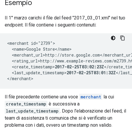
Esempio
Il 1° marzo carichi il file del feed "2017_03_01.xml" nel tuo
endpoint. Il file contiene i seguenti contenuti:
<merchant id="2739">

  <name>Google Store</name>

  <merchant_url>http://store.google.com</merchant_url
  <rating_url>http://www.example-reviews.com/m2739.ht
  <create_timestamp>
2017-02-25T03:02:23Z
</create_tim
  <last_update_timestamp>
2017-02-25T03:01:32Z
</last_
</merchant>
Il file precedente contiene una voce
merchant
la cui
create_timestamp
è successiva a
last_update_timestamp
. Dopo l'elaborazione del feed, il
team di assistenza ti comunica che si è verificato un
problema con i dati, ovvero un timestamp non valido.