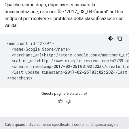
Qualche giorno dopo, dopo aver esaminato la
documentazione, carichi il file "2017_03_04-fix.xml" nel tuo
endpoint per risolvere il problema della classificazione non
valida:
<merchant id="2739">

  <name>Google Store</name>

  <merchant_url>http://store.google.com</merchant_url
  <rating_url>http://www.example-reviews.com/m2739.ht
  <create_timestamp>
2017-02-25T03:02:23Z
</create_tim
  <last_update_timestamp>
2017-02-25T03:02:23Z
</last_
</merchant>
Questa pagina è stata utile?
Salvo quando diversamente specificato, i contenuti di questa pagina