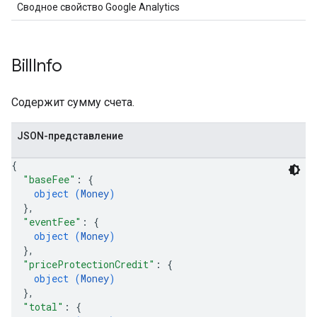
Сводное свойство Google Analytics
Bill
Info
Содержит сумму счета.
JSON-представление
{
"baseFee"
: 
{
object (
Money
)
}
,
"eventFee"
: 
{
object (
Money
)
}
,
"priceProtectionCredit"
: 
{
object (
Money
)
}
,
"total"
: 
{