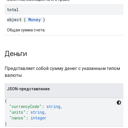
total
object (
Money
)
Общая сумма счета.
Деньги
Представляет собой сумму денег с указанным типом
валюты.
JSON-представление
{
"currencyCode"
: 
string
,
"units"
: 
string
,
"nanos"
: 
integer
}