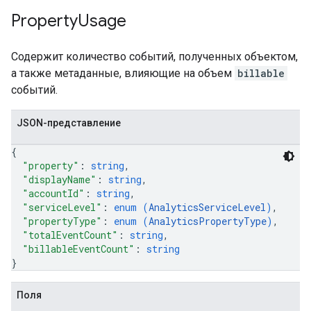
Property
Usage
Содержит количество событий, полученных объектом,
а также метаданные, влияющие на объем
billable
событий.
JSON-представление
{
"property"
: 
string
,
"displayName"
: 
string
,
"accountId"
: 
string
,
"serviceLevel"
: 
enum (
AnalyticsServiceLevel
)
,
"propertyType"
: 
enum (
AnalyticsPropertyType
)
,
"totalEventCount"
: 
string
,
"billableEventCount"
: 
string
}
Поля