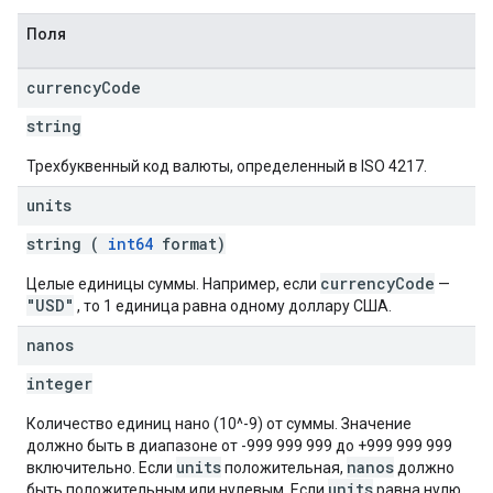
Поля
currency
Code
string
Трехбуквенный код валюты, определенный в ISO 4217.
units
string (
int64
format)
currencyCode
Целые единицы суммы. Например, если
—
"USD"
, то 1 единица равна одному доллару США.
nanos
integer
Количество единиц нано (10^-9) от суммы. Значение
должно быть в диапазоне от -999 999 999 до +999 999 999
units
nanos
включительно. Если
положительная,
должно
units
быть положительным или нулевым. Если
равна нулю,