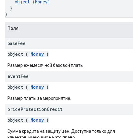
object (
Money
)
}
}
Поля
base
Fee
object (
Money
)
Размер ежемесячной базовой платы.
event
Fee
object (
Money
)
Размер платы за мероприятие.
price
Protection
Credit
object (
Money
)
Сумма кредита на защиту цен. Доступна только для
клиентов, имеющих на это право.