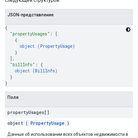
следующей структурой:
JSON-представление
{
"propertyUsages"
: 
[
{
object (
PropertyUsage
)
}
]
,
"billInfo"
: 
{
object (
BillInfo
)
}
}
Поля
property
Usages[]
object (
PropertyUsage
)
Данные об использовании всех объектов недвижимости в