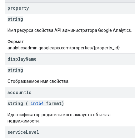
property
string
Имя ресурса свойства API администратора Google Analytics.
Формат:
analyticsadmin.googleapis.com/properties/{property_id}
display
Name
string
Отображаемое имя свойства.
account
Id
string (
int64
format)
Идентификатор родительского аккаунта объекта
недвижимости.
service
Level