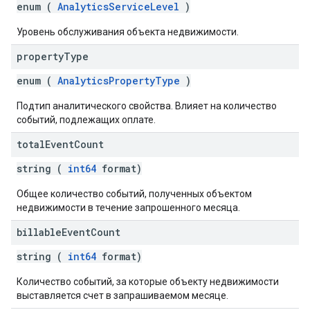
enum (
AnalyticsServiceLevel
)
Уровень обслуживания объекта недвижимости.
property
Type
enum (
AnalyticsPropertyType
)
Подтип аналитического свойства. Влияет на количество
событий, подлежащих оплате.
total
Event
Count
string (
int64
format)
Общее количество событий, полученных объектом
недвижимости в течение запрошенного месяца.
billable
Event
Count
string (
int64
format)
Количество событий, за которые объекту недвижимости
выставляется счет в запрашиваемом месяце.