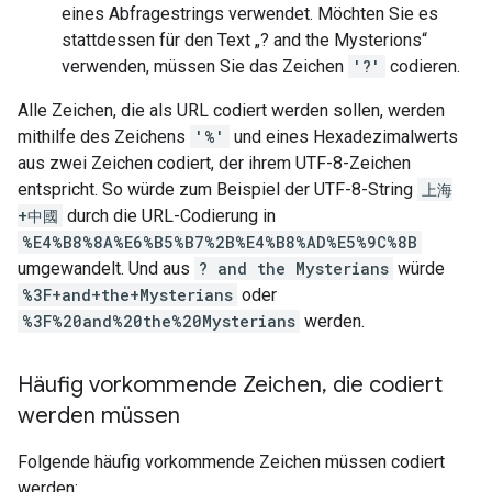
eines Abfragestrings verwendet. Möchten Sie es
stattdessen für den Text „? and the Mysterions“
verwenden, müssen Sie das Zeichen
'?'
codieren.
Alle Zeichen, die als URL codiert werden sollen, werden
mithilfe des Zeichens
'%'
und eines Hexadezimalwerts
aus zwei Zeichen codiert, der ihrem UTF-8-Zeichen
entspricht. So würde zum Beispiel der UTF-8-String
上海
+中國
durch die URL-Codierung in
%E4%B8%8A%E6%B5%B7%2B%E4%B8%AD%E5%9C%8B
umgewandelt. Und aus
? and the Mysterians
würde
%3F+and+the+Mysterians
oder
%3F%20and%20the%20Mysterians
werden.
Häufig vorkommende Zeichen
,
die codiert
werden müssen
Folgende häufig vorkommende Zeichen müssen codiert
werden: