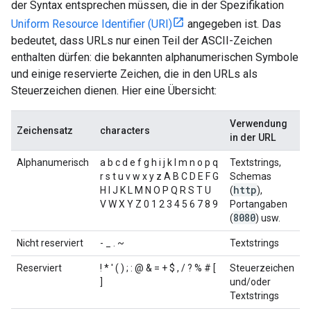
der Syntax entsprechen müssen, die in der Spezifikation
Uniform Resource Identifier (URI)
angegeben ist. Das
bedeutet, dass URLs nur einen Teil der ASCII-Zeichen
enthalten dürfen: die bekannten alphanumerischen Symbole
und einige reservierte Zeichen, die in den URLs als
Steuerzeichen dienen. Hier eine Übersicht:
Verwendung
Zeichensatz
characters
in der URL
Alphanumerisch
a b c d e f g h i j k l m n o p q
Textstrings,
r s t u v w x y z A B C D E F G
Schemas
http
H I J K L M N O P Q R S T U
(
),
V W X Y Z 0 1 2 3 4 5 6 7 8 9
Portangaben
8080
(
) usw.
Nicht reserviert
- _ . ~
Textstrings
Reserviert
! * ' ( ) ; : @ & = + $ , / ? % # [
Steuerzeichen
]
und/oder
Textstrings