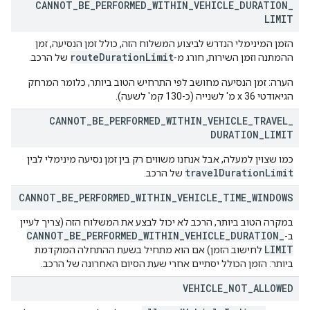
CANNOT
_
BE
_
PERFORMED
_
WITHIN
_
VEHICLE
_
DURATION
_
LIMIT
הזמן המינימלי הנדרש לביצוע המשלוח הזה, כולל זמן הנסיעה, זמן
routeDurationLimit
ההמתנה וזמן השירות, חורג מ-
של הרכב.
הערה: זמן הנסיעה מחושב לפי התרחיש הטוב ביותר, כלומר המרחק
הגיאודטי x 36 מ' לשנייה (כ-130 קמ' לשעה).
CANNOT
_
BE
_
PERFORMED
_
WITHIN
_
VEHICLE
_
TRAVEL
_
DURATION
_
LIMIT
כמו שצוין למעלה, אבל אנחנו משווים רק בין זמן נסיעה מינימלי לבין
travel
Duration
Limit
של הרכב.
CANNOT
_
BE
_
PERFORMED
_
WITHIN
_
VEHICLE
_
TIME
_
WINDOWS
במקרה הטוב ביותר, הרכב לא יכול לבצע את המשלוח הזה (צריך לעיין
CANNOT
_
BE
_
PERFORMED
_
WITHIN
_
VEHICLE
_
DURATION
_
ב-
LIMIT
לחישוב הזמן) אם הוא מתחיל בשעת ההתחלה המוקדמת
ביותר: הזמן הכולל יסתיים אחרי שעת הסיום האחרונה של הרכב.
VEHICLE
_
NOT
_
ALLOWED