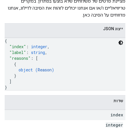
מציינת פרטים של משלוחים שלא בוצעו בפתרון. במקרים
טריוויאליים ו/או אם אנחנו יכולים לזהות את הסיבה לדילוג, אנחנו
מדווחים על הסיבה כאן.
ייצוג JSON
{
"index"
: 
integer
,
"label"
: 
string
,
"reasons"
: 
[
{
object (
Reason
)
}
]
}
שדות
index
integer