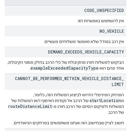
CODE
_
UNSPECIFIED
אין להשתמש באפשרות הזו.
NO
_
VEHICLE
אין רכב במודל שלא מאפשר משלוחים מעשיים.
DEMAND
_
EXCEEDS
_
VEHICLE
_
CAPACITY
הביקוש למשלוח חורג מהקיבולת של כלי הרכב בחלק מסוגי הקיבולת,
example
Exceeded
Capacity
Type
אחד מהם הוא
.
CANNOT
_
BE
_
PERFORMED
_
WITHIN
_
VEHICLE
_
DISTANCE
_
LIMIT
המרחק המינימלי הדרוש לביצוע המשלוח הזה, כלומר,
startLocation
מ
של הרכב אל נקודות האיסוף ו/או המשלוח של
routeDistanceLimit
המשלוח ולמיקום הסיום של הרכב חורג מ-
של הרכב.
חשוב לציין שבחישוב הזה אנחנו משתמשים במרחקים הגיאודזיים.