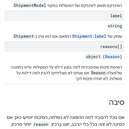
ShipmentModel
האינדקס תואם לאינדקס של המשלוח במקור
.
label
string
Shipment
Shipment.label
עותק של
התואם, אם הוא צוין ב-
.
reasons[]
object (
Reason
)
רשימת סיבות שמסבירות למה בוצע דילוג על המשלוח. עיינו בתגובה
Reason
שלמעלה
. אם אנחנו לא מצליחים להבין למה דילגת על
משלוח, לא יוגדרו סיבות לכך.
סיבה
אם נוכל להסביר למה ההזמנה לא נשלחה, הסיבות יופיעו כאן. אם
הסיבה לא זהה בכל כלי הרכב, יוצג ברכיב
reason
יותר מרכיב