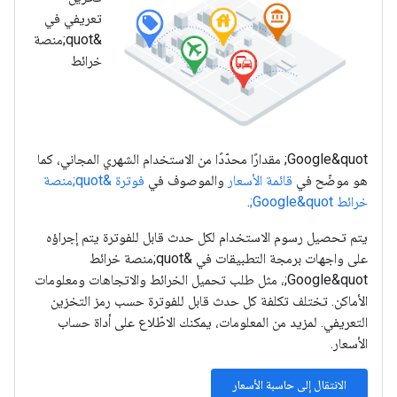
تعريفي في
&quot;منصة
خرائط
Google&quot; مقدارًا محدّدًا من الاستخدام الشهري المجاني، كما
هو موضّح في
قائمة الأسعار
والموصوف في
فوترة &quot;منصة
خرائط Google&quot;
.
يتم تحصيل رسوم الاستخدام لكل حدث قابل للفوترة يتم إجراؤه
على واجهات برمجة التطبيقات في &quot;منصة خرائط
Google&quot;، مثل طلب تحميل الخرائط والاتجاهات ومعلومات
الأماكن. تختلف تكلفة كل حدث قابل للفوترة حسب رمز التخزين
التعريفي. لمزيد من المعلومات، يمكنك الاطّلاع على أداة حساب
الأسعار.
الانتقال إلى حاسبة الأسعار