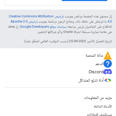
إنّ محتوى هذه الصفحة مرخّص بموجب
ترخيص Creative Commons Attribution
4.0‏
ما لم يُنصّ على خلاف ذلك، ونماذج الرموز مرخّصة بموجب
ترخيص Apache 2.0‏
.
للاطّلاع على التفاصيل، يُرجى مراجعة
سياسات موقع Google Developers‏
. إنّ Java
هي علامة تجارية مسجَّلة لشركة Oracle و/أو شركائها التابعين.
تاريخ التعديل الأخير: 2025-09-25 (حسب التوقيت العالمي المتفَّق عليه)
حالة المنصة
الدعم
Discord
أداة تتبّع المشاكل
مزيد من المعلومات
الأسئلة الشائعة
مستكشف الإمكانات