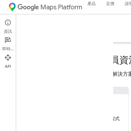
產品
定價
說
Maps Platform
Solutions
資訊
複雜用途的技術導入指南。
即時通訊
適用於解決方案的開發人員資
API
運用此處提供的資源，並導入最佳做法，改善解決方
經過驗證的快速註冊
方便使用者迅速填完註冊表單，且有助於在應用程式
中提供地址證明。