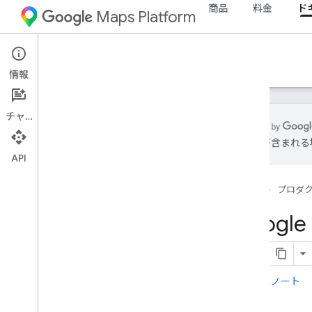
商品
料金
ド
Maps Platform
ドキュメント
情報
チャット
は誤りが含まれる
API
Google Maps Platform のドキュメント
ホーム
プロダ
使ってみる
Google Maps Platform の利用を始める
Googl
マップデモキーを取得して使用する
Capabilities Explorer
マップ ID
よくある質問
リリースノート
サポートとリソース
カスタマーケア