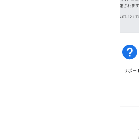
ス
により使用許諾されま
最終更新日 2026-07-12 U
プラットフォームのステー
サポー
タス
プラットフォームのインシデ
ントとサービス停止について
ご確認ください。
詳細
よくある質問
Capabilities Explorer