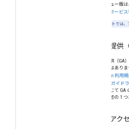
プレビュー版は、p
非推奨のサービスと機能
ドメイン
提供前サービス
リリース ステージ
ドキュメントでは、
以前のプロダクト
地図カバレッジの詳細
モバイル OS とソフトウェアのサポー
ト
一般提供（
開始前のチェックリスト
プレミアム プラン
一般提供（GA
プロジェクトのロールの比較
わけではありま
ルート CA の移行に関するよくある質
Platform 利用
問
URL エンコード
ービス ガイド
Word
Press ユーザー
ルを通じて G
で、前述の 1
早期アク