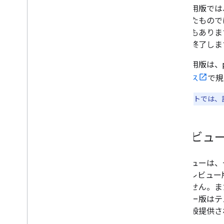
セキュリティ ガイダンス
試験運用版では
対象範囲内のサービス
意図したもので
インシデント管理
可能性もありま
トラスト センター
以内に終了しま
ユーティリティ
試験運用版は、pr
エンコード ポリライン アルゴリズム形
サービス
で規
式
インタラクティブ ポリライン エンコー
ドキュメントでは、
ダー ユーティリティ
インタラクティブ ポリライン デコーダ
ユーティリティ
プレビュ
利用規約とポリシー
Google Maps Platform の利用規約
プレビューは、
欧州経済領域（EEA）の利用規約
す。プレビュー
EEA に関するよくある質問
ありません。また
レビュー版はテ
参考情報
内に一般提供さ
アセット トラッキング プラン