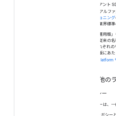
クライアント SD
（「アルファ」
バージョニング
などの業界標準
「試験運用版」
ては、従来の名
す。それぞれの
験運用版にあた
Maps Platf
その他のラ
レガシー
レガシーは、一
レガシーと