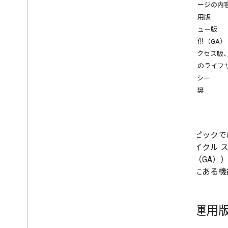
このページの内
試験運用版
AI のリソース
プレビュー版
概要
一般提供（GA）
エージェントのスキル
早期アクセス版
エージェント型 UI ツールキット
その他のライフサ
（試験運用版）
レガシー
Code Assist ツールキット（試験運
用版）
非推奨
マップ Grounding Lite
廃止
おすすめの方法
このトピックでは
API の保護に関するベスト プラクティ
ス
イフサイクル 
デジタル署名ガイド
般提供（GA）
最適化ガイド
テージにある機
ウェブサービスの使用を最適化する
セキュリティとコンプライアンス
試験運用
概要