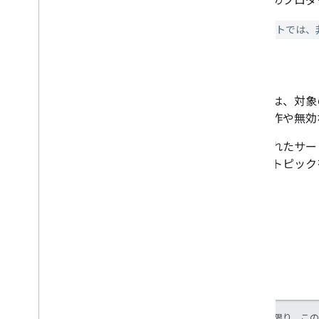
非推奨のプロダクト
ドキュメントでは、
廃止
廃止とは、対象
ない動作や無効
廃止されたサービ
廃止
のトピック
特に記載のない限り、こ