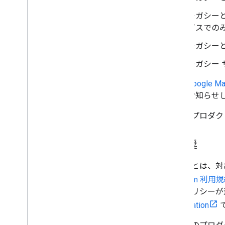
レガシー
ビスでの
レガシー
レガシー
Google M
お知らせ
以前のプロダクトの
非推奨
非推奨とは、対
Platform 利用
推奨ポリシーが
deprecation