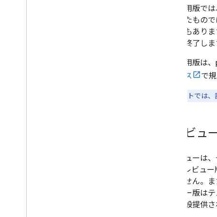
セキュリティ ガイダンス
試験運用版では
対象範囲内のサービス
意図したもので
インシデント管理
可能性もありま
トラスト センター
以内に終了しま
ユーティリティ
試験運用版は、pr
エンコード ポリライン アルゴリズム形
サービス
で規
式
インタラクティブ ポリライン エンコー
ドキュメントでは、
ダー ユーティリティ
インタラクティブ ポリライン デコーダ
ユーティリティ
プレビュ
利用規約とポリシー
Google Maps Platform の利用規約
プレビューは、
欧州経済領域（EEA）の利用規約
す。プレビュー
EEA に関するよくある質問
ありません。また
レビュー版はテ
参考情報
内に一般提供さ
アセット トラッキング プラン