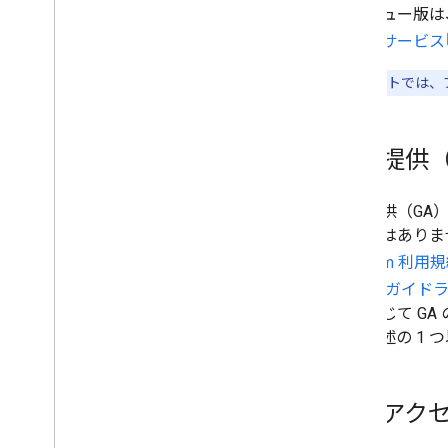
プレビュー版は、p
非推奨のサービスと機能
ドメイン
提供前サービス
リリース ステージ
ドキュメントでは、
以前のプロダクト
地図カバレッジの詳細
モバイル OS とソフトウェアのサポー
ト
一般提供（
開始前のチェックリスト
プレミアム プラン
一般提供（GA
プロジェクトのロールの比較
わけではありま
ルート CA の移行に関するよくある質
Platform 利用
問
URL エンコード
ービス ガイド
Word
Press ユーザー
ルを通じて G
で、前述の 1
早期アク