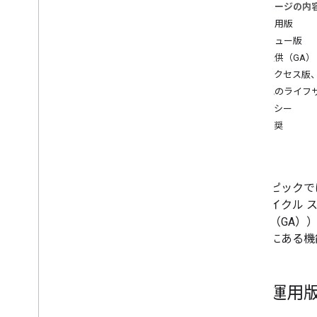
このページの内
試験運用版
AI のリソース
プレビュー版
概要
一般提供（GA）
エージェントのスキル
早期アクセス版
エージェント型 UI ツールキット
その他のライフサ
（試験運用版）
レガシー
Code Assist ツールキット（試験運
用版）
非推奨
マップ Grounding Lite
廃止
おすすめの方法
このトピックでは
API の保護に関するベスト プラクティ
ス
イフサイクル 
デジタル署名ガイド
般提供（GA）
最適化ガイド
テージにある機
ウェブサービスの使用を最適化する
セキュリティとコンプライアンス
試験運用
概要