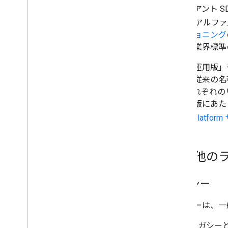
クライアント SD
（「アルファ」
バージョニング
などの業界標準
「試験運用版」
ては、従来の名
す。それぞれの
験運用版にあた
Maps Platf
その他のラ
レガシー
レガシーは、一
レガシーと