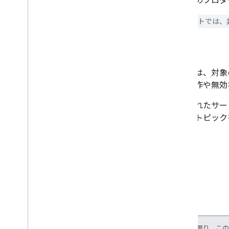
非推奨のプロダクト
ドキュメントでは、
廃止
廃止とは、対象
ない動作や無効
廃止されたサービ
廃止
のトピック
特に記載のない限り、こ