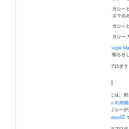
レガシー
ビスでの
レガシー
レガシー
Google M
お知らせ
以前のプロダクトの
非推奨
非推奨とは、対
Platform 利用
推奨ポリシーが
deprecation