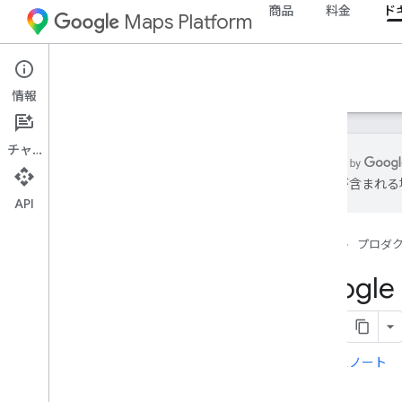
商品
料金
ド
Maps Platform
ドキュメント
情報
チャット
は誤りが含まれる
API
Google Maps Platform のドキュメント
ホーム
プロダ
使ってみる
Google Maps Platform の利用を始める
Googl
マップデモキーを取得して使用する
Capabilities Explorer
マップ ID
よくある質問
リリースノート
サポートとリソース
カスタマーケア