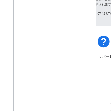
ス
により使用許諾されま
最終更新日 2026-07-12 U
プラットフォームのステー
サポー
タス
プラットフォームのインシデ
ントとサービス停止について
ご確認ください。
詳細
よくある質問
Capabilities Explorer