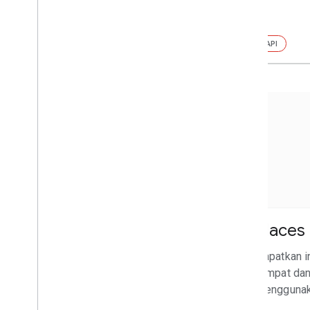
API
API
Dokumentasi Analytics
Google Earth
Places 
Analisis, buat, dan berkolaborasi
Dapatkan in
menggunakan model dunia yang
tempat da
komprehensif dan interaktif.
menggunak