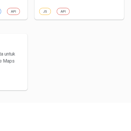
API
JS
API
ta untuk
le Maps