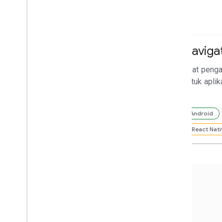
Dokumentasi rute
Rute
Naviga
Memberikan rute dengan lalu lintas
Buat penga
real-time untuk beberapa moda
untuk aplik
transportasi, menghitung waktu dan
jarak perjalanan, dan lainnya.
Android
API
React Nati
Dokumentasi Places