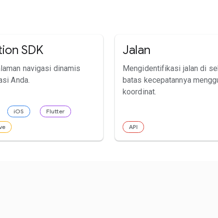
tion SDK
Jalan
laman navigasi dinamis
Mengidentifikasi jalan di se
asi Anda.
batas kecepatannya mengg
koordinat.
iOS
Flutter
ve
API