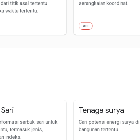
ari titik asal tertentu
serangkaian koordinat.
ka waktu tertentu.
API
Sari
Tenaga surya
nformasi serbuk sari untuk
Cari potensi energi surya di
entu, termasuk jenis,
bangunan tertentu.
an indeks.