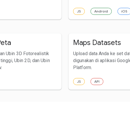
JS
Android
iOS
Peta
Maps Datasets
n Ubin 3D Fotorealistik
Upload data Anda ke set da
tinggi, Ubin 2D, dan Ubin
digunakan di aplikasi Goog
w.
Platform.
JS
API