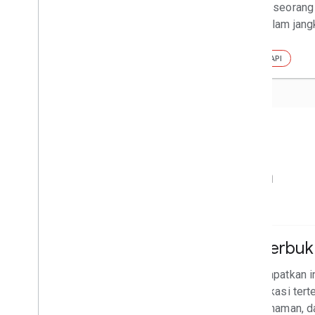
seseorang d
dalam jang
API
API
Dokumentasi lingkungan
Kualitas Udara
Serbuk 
Dapatkan indeks kualitas udara,
Dapatkan i
polutan, dan rekomendasi kesehatan
lokasi tert
untuk lokasi tertentu.
tanaman, d