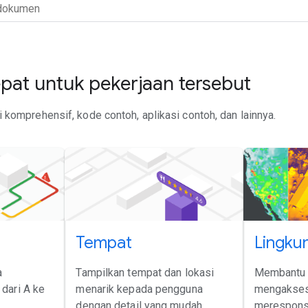
at untuk pekerjaan tersebut
komprehensif, kode contoh, aplikasi contoh, dan lainnya.
Tempat
Lingku
a
Tampilkan tempat dan lokasi
Membantu 
dari A ke
menarik kepada pengguna
mengakses
dengan detail yang mudah
merespons 