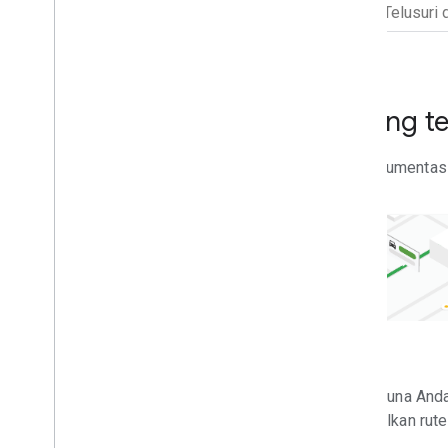
Menemukan dokumentasi yang tep
Menjelajahi, mempelajari, dan berkreasi dengan dokumentasi 
Maps
Rute
Bantu pengguna menjelajahi
Bantu pengguna And
dunia dengan produk peta
mengoptimalkan rute 
kustom yang mendetail.
Z.