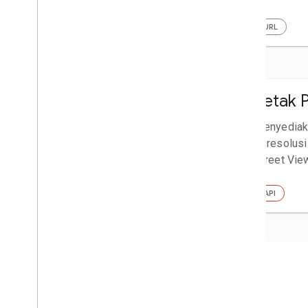
iOS
iOS 3D
HTML
Komponen Web
Flutter
URL
Tampilan Udara
Petak 
Buat dan tampilkan video Tampilan
Menyediaka
Udara yang dirender menggunakan
beresolusi 
citra geospasial 3D Google.
Street Vie
API
API