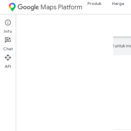
Produk
Harga
Maps Platform
Mulai
Hubungi Bagian Penjualan
Info
Google menggunakan teknologi AI untuk m
Chat
API