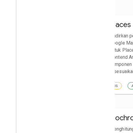
Places API & Places SDK
Places 
Integrasikan Place Details, Place
Hadirkan 
Search, Place Autocomplete, dan
Google Ma
ringkasan buatan AI Google ke aplikasi
untuk Plac
Anda.
frontend A
komponen y
disesuaika
JS
Android
iOS
API
JS
Validasi Alamat
Isochro
Validasi alamat dan komponennya.
Menghitung