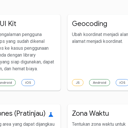
UI Kit
Geocoding
pengalaman pengguna
Ubah koordinat menjadi ala
ps yang sudah dikenal
alamat menjadi koordinat.
es ke kasus penggunaan
nda dengan library
ang siap digunakan, dapat
n, dan hemat biaya.
Android
iOS
JS
Android
iOS
nes (Pratinjau)
Zona Waktu
science
 area yang dapat dijangkau
Tentukan zona waktu untuk