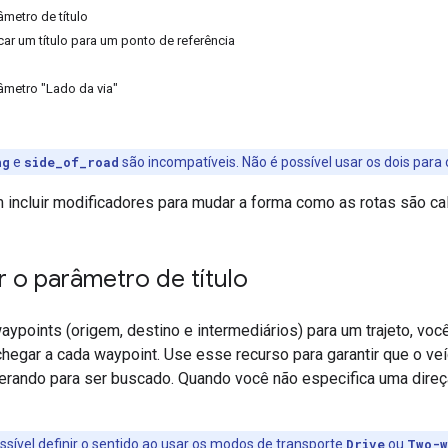
metro de título
ar um título para um ponto de referência
âmetro "Lado da via"
ng
e
side_of_road
são incompatíveis. Não é possível usar os dois para
 incluir modificadores para mudar a forma como as rotas são ca
 o parâmetro de título
aypoints (origem, destino e intermediários) para um trajeto, voc
chegar a cada waypoint. Use esse recurso para garantir que o v
rando para ser buscado. Quando você não especifica uma direçã
ssível definir o sentido ao usar os modos de transporte
Drive
ou
Two-w