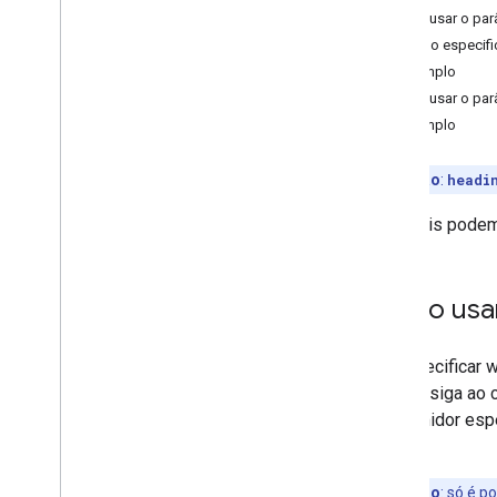
Acessar relatórios de uso
Como usar o parâ
Calcular tarifas de pedágio
Como especific
Otimize seus pontos de referência
Exemplo
do trajeto
Como usar o par
Como calcular exemplos de rota
Exemplo
Gerenciar erros de solicitação
Observação
:
headi
Como planejar uma rota
Planejar um trajeto
Os locais podem
Exemplos
Como usar
Como calcular uma matriz de
rotas
Criar uma matriz de rotas
Ao especificar w
Exemplos
veículo siga ao 
consumidor espe
rua.
Observação
:
só é po