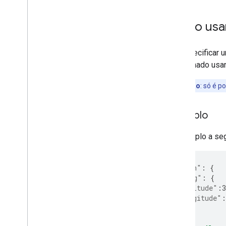
Como usar
Ao especificar u
direcionado usa
Observação
:
só é po
Exemplo
O exemplo a seg
"location"
:
{
"latLng"
:
{
"latitude"
:
3
"longitude"
:
},
}