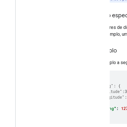
Como especi
Os valores de di
Por exemplo, um 
Exemplo
O exemplo a seg
{
"latLng"
:
{
"latitude"
:
3
"longitude"
:
},
"heading"
:
12
}