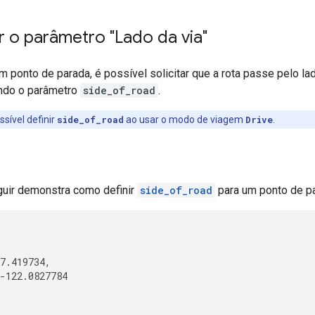
 o parâmetro "Lado da via"
m ponto de parada, é possível solicitar que a rota passe pelo la
ndo o parâmetro
side_of_road
.
ssível definir
side_of_road
ao usar o modo de viagem
Drive
.
uir demonstra como definir
side_of_road
para um ponto de pa
7.419734
,
-
122.0827784