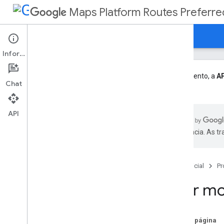
Maps Platform Routes Preferre
Guias
Referência
Suporte
Informações
Visão geral
Como começar
No momento, a
AP
Chat
mais.
Como calcular uma rota
Configurar qualidade versus latência
API
Escolha os campos a serem
retornados
preferência. As t
Configurar a qualidade da polilinha
Solicitar tráfego em polilinhas
Página inicial
Pr
Veículos de duas rodas
Usar modificadores de local
Usar mo
Usar o qualificador de parada de
veículo
Especificar pontos de referência
intermediários
Nesta página