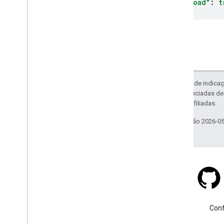
"sideOfRoad"
:
t
Exceto em caso de indicaç
código são licenciadas d
da Oracle e/ou afiliadas.
Última atualização 2026-0
Stack Overflow
Faça uma pergunta usando a
Conf
tag google-maps.