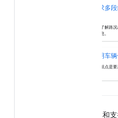
请求多段
息
请求了解路况
况信息。
使用车辆
指定航点是要
车。
帮助和