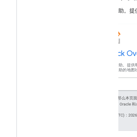
获取帮助。提
Stack Ov
获取帮助。提供
互帮互助的地图
如未另行说明，那么本页
站政策
。Java 是 Orac
最后更新时间 (UTC)：2026-