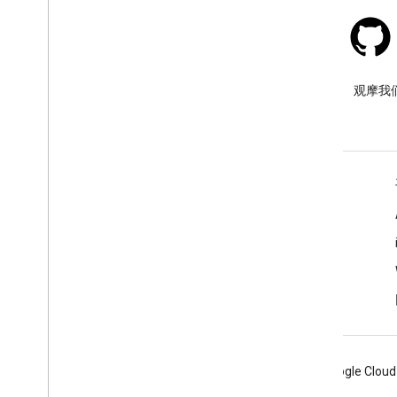
Stack Overflow
在 google-maps 标签下提问。
观摩我
了解详情
常见问题解答
功能探索器
API 安全性最佳实践
优化网络服务用量
Android
Chrome
Firebase
Google Cloud