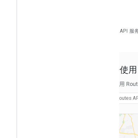
路线的用途
查询路线
请求其他路由类型
根据车辆类型自定义路线
设置沿途航点
Routes 
选择路况选项
选择其他路线选项
计算路线矩阵
开始使
计算路线矩阵概览
路由矩阵的用途
获取路由矩阵
开始使用 Routes
选择交通工具类型
选择路由矩阵选项
迁移
为什么要迁移到 Routes API？
从 Directions API 或 Distance Matrix API
迁移