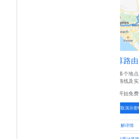
从路由预览迁移到 Google
Analytics（分析）
实用程序
多段线解码器实用程序
计算路由
提供多个地点
步行路线及实
立即开始免费试用
获取演示密
了解详情