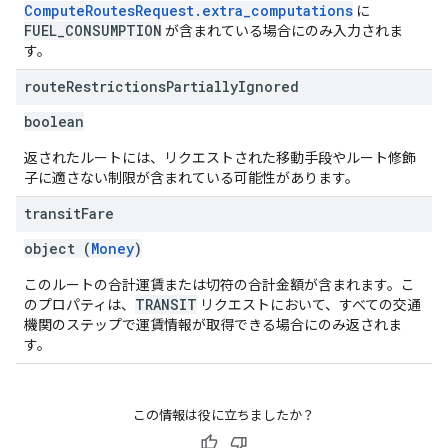
ComputeRoutesRequest.extra_computations
に
FUEL_CONSUMPTION
が含まれている場合にのみ入力されま
す。
route
Restrictions
Partially
Ignored
boolean
返されたルートには、リクエストされた移動手段やルート修飾
子に適さない制限が含まれている可能性があります。
transit
Fare
object (
Money
)
このルートの合計運賃または切符の合計金額が含まれます。こ
TRANSIT
のプロパティは、
リクエストにおいて、すべての交通
機関のステップで運賃情報が取得できる場合にのみ返されま
す。
この情報は役に立ちましたか？