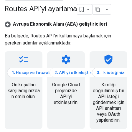
Routes API'yi ayarlama
Avrupa Ekonomik Alanı (AEA) geliştiricileri
Bu belgede, Routes API'yi kullanmaya başlamak için
gereken adımlar açıklanmaktadır.
checklist
settings
verified_user
1. Hesap ve faturalandırma
2. API'yi etkinleştirme
3. İlk isteğinizi 
Ön koşulları
Google Cloud
Kimliği
karşıladığınızda
projenizde
doğrulanmış bir
n emin olun.
API'yi
API isteği
etkinleştirin.
göndermek için
API anahtarı
veya OAuth
yapılandırın.