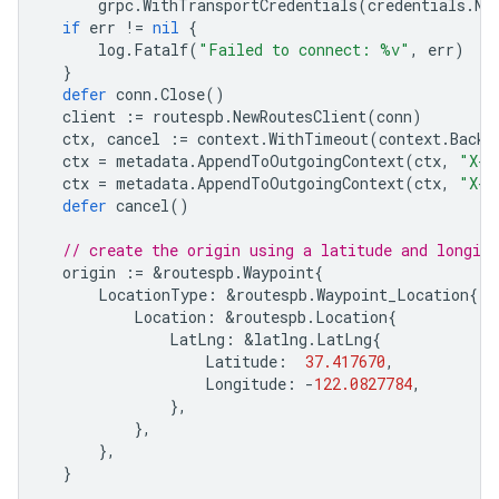
grpc
.
WithTransportCredentials
(
credentials
.
Ne
if
err
!=
nil
{
log
.
Fatalf
(
"Failed to connect: %v"
,
err
)
}
defer
conn
.
Close
()
client
:=
routespb
.
NewRoutesClient
(
conn
)
ctx
,
cancel
:=
context
.
WithTimeout
(
context
.
Backg
ctx
=
metadata
.
AppendToOutgoingContext
(
ctx
,
"X-G
ctx
=
metadata
.
AppendToOutgoingContext
(
ctx
,
"X-G
defer
cancel
()
// create the origin using a latitude and longitu
origin
:=
&
routespb
.
Waypoint
{
LocationType
:
&
routespb
.
Waypoint_Location
{
Location
:
&
routespb
.
Location
{
LatLng
:
&
latlng
.
LatLng
{
Latitude
:
37.417670
,
Longitude
:
-
122.0827784
,
},
},
},
}