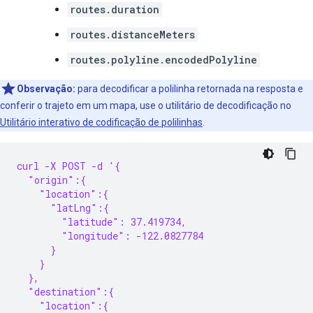
routes.duration
routes.distanceMeters
routes.polyline.encodedPolyline
Observação:
para decodificar a polilinha retornada na resposta e
conferir o trajeto em um mapa, use o utilitário de decodificação no
Utilitário interativo de codificação de polilinhas
.
curl -X POST -d '{
  "origin":{
    "location":{
      "latLng":{
        "latitude": 37.419734,
        "longitude": -122.0827784
      }
    }
  },
  "destination":{
    "location":{