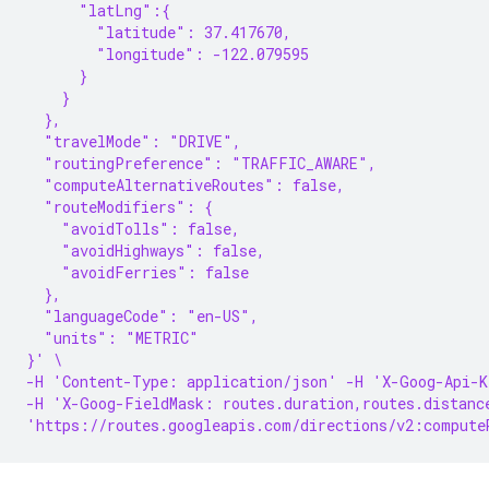
      "latLng":{
        "latitude": 37.417670,
        "longitude": -122.079595
      }
    }
  },
  "travelMode": "DRIVE",
  "routingPreference": "TRAFFIC_AWARE",
  "computeAlternativeRoutes": false,
  "routeModifiers": {
    "avoidTolls": false,
    "avoidHighways": false,
    "avoidFerries": false
  },
  "languageCode": "en-US",
  "units": "METRIC"
}' \
-H 'Content-Type: application/json' -H 'X-Goog-Api-K
-H 'X-Goog-FieldMask: routes.duration,routes.distanc
'https://routes.googleapis.com/directions/v2:compute