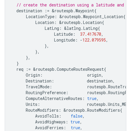
// create the destination using a latitude and lo
destination
:=
&
routespb
.
Waypoint
{
LocationType
:
&
routespb
.
Waypoint_Location
{
Location
:
&
routespb
.
Location
{
LatLng
:
&
latlng
.
LatLng
{
Latitude
:
37.417670
,
Longitude
:
-
122.079595
,
},
},
},
}
req
:=
&
routespb
.
ComputeRoutesRequest
{
Origin
:
origin
,
Destination
:
destination
,
TravelMode
:
routespb
.
RouteTrav
RoutingPreference
:
routespb
.
RoutingPr
ComputeAlternativeRoutes
:
true
,
Units
:
routespb
.
Units_MET
RouteModifiers
:
&
routespb
.
RouteModifiers
{
AvoidTolls
:
false
,
AvoidHighways
:
true
,
AvoidFerries
:
true
,