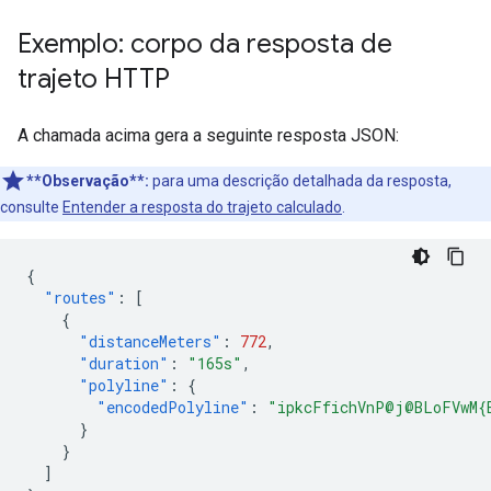
Exemplo: corpo da resposta de
trajeto HTTP
A chamada acima gera a seguinte resposta JSON:
**Observação**:
para uma descrição detalhada da resposta,
consulte
Entender a resposta do trajeto calculado
.
{
"routes"
:
[
{
"distanceMeters"
:
772
,
"duration"
:
"165s"
,
"polyline"
:
{
"encodedPolyline"
:
"ipkcFfichVnP@j@BLoFVwM{
}
}
]