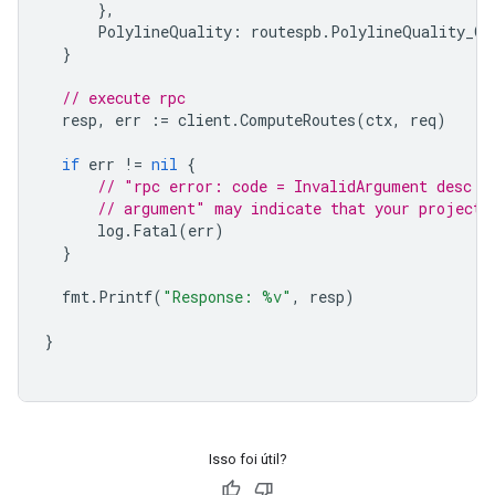
},
PolylineQuality
:
routespb
.
PolylineQuality_OV
}
// execute rpc
resp
,
err
:=
client
.
ComputeRoutes
(
ctx
,
req
)
if
err
!=
nil
{
// "rpc error: code = InvalidArgument desc =
// argument" may indicate that your project 
log
.
Fatal
(
err
)
}
fmt
.
Printf
(
"Response: %v"
,
resp
)
}
Isso foi útil?