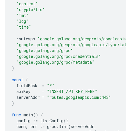
"context"
"crypto/tls"
"fmt"
"log"
"time"
routespb
"google.golang.org/genproto/googleapis/
"google.golang.org/genproto/googleapis/type/latl
"google.golang.org/grpc"
"google.golang.org/grpc/credentials"
"google.golang.org/grpc/metadata"
)
const
(
fieldMask
=
"*"
apiKey
=
"INSERT_API_KEY_HERE"
serverAddr
=
"routes.googleapis.com:443"
)
func
main
()
{
config
:=
tls
.
Config
{}
conn
,
err
:=
grpc
.
Dial
(
serverAddr
,