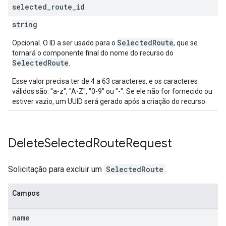
selected
_
route
_
id
string
SelectedRoute
Opcional. O ID a ser usado para o
, que se
tornará o componente final do nome do recurso do
SelectedRoute
.
Esse valor precisa ter de 4 a 63 caracteres, e os caracteres
válidos são: "a-z", "A-Z", "0-9" ou "-". Se ele não for fornecido ou
estiver vazio, um UUID será gerado após a criação do recurso.
Delete
Selected
Route
Request
Solicitação para excluir um
SelectedRoute
.
Campos
name