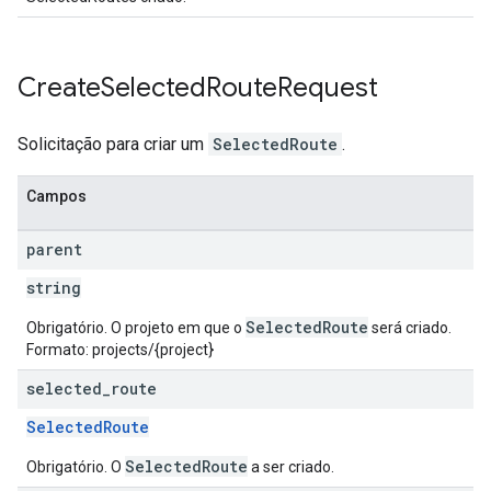
Create
Selected
Route
Request
Solicitação para criar um
SelectedRoute
.
Campos
parent
string
SelectedRoute
Obrigatório. O projeto em que o
será criado.
Formato: projects/{project}
selected
_
route
SelectedRoute
SelectedRoute
Obrigatório. O
a ser criado.