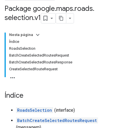
Package google
.
maps
.
roads
.
selection
.
v1
Nesta página
Índice
RoadsSelection
BatchCreateSelectedRoutesRequest
BatchCreateSelectedRoutesResponse
CreateSelectedRouteRequest
Índice
RoadsSelection
(interface)
BatchCreateSelectedRoutesRequest
(mensagem)