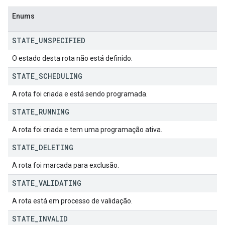
Enums
STATE
_
UNSPECIFIED
O estado desta rota não está definido.
STATE
_
SCHEDULING
A rota foi criada e está sendo programada.
STATE
_
RUNNING
A rota foi criada e tem uma programação ativa.
STATE
_
DELETING
A rota foi marcada para exclusão.
STATE
_
VALIDATING
A rota está em processo de validação.
STATE
_
INVALID