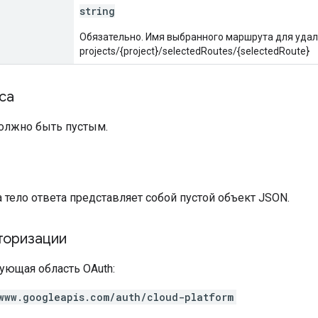
string
Обязательно. Имя выбранного маршрута для удал
projects/{project}/selectedRoutes/{selectedRoute}
са
должно быть пустым.
а
а тело ответа представляет собой пустой объект JSON.
торизации
ующая область OAuth:
www.googleapis.com/auth/cloud-platform