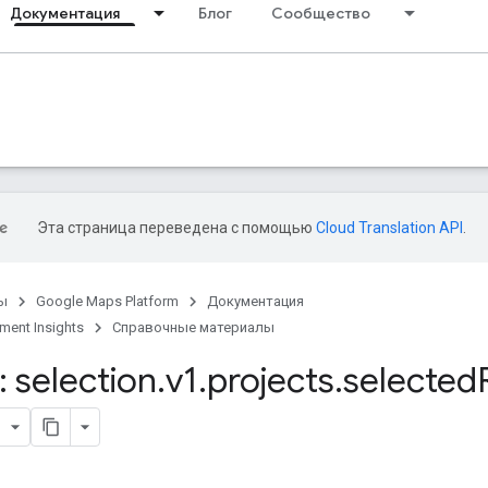
Документация
Блог
Сообщество
Эта страница переведена с помощью
Cloud Translation API
.
ы
Google Maps Platform
Документация
ent Insights
Справочные материалы
 selection
.
v1
.
projects
.
selected