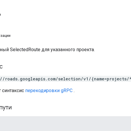
и
изации
ный SelectedRoute для указанного проекта.
с
://roads.googleapis.com/selection/v1/{name=projects/
т синтаксис
перекодировки gRPC
.
пути