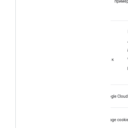
google-maps.
пример
Подробнее
Часто задаваемые вопросы
Исследователь возможностей
Рекомендации по обеспечению безопасности доступа к
API
Оптимизация использования веб-сервисов
Android
Chrome
Firebase
Google Cloud
Условия использования
Конфиденциальность
Manage cooki