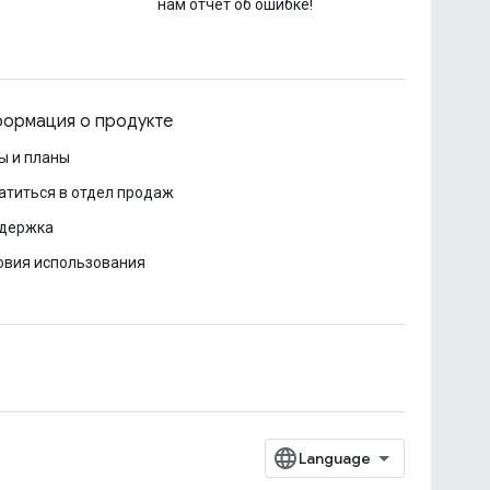
нам отчет об ошибке!
ормация о продукте
ы и планы
атиться в отдел продаж
держка
овия использования