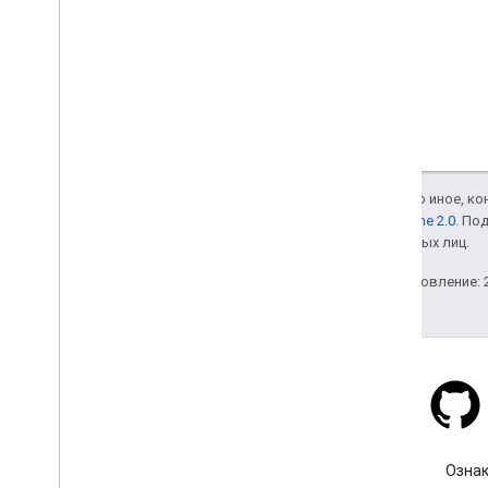
Если не указано иное, к
лицензии Apache 2.0
. По
аффилированных лиц.
Последнее обновление: 2
Stack Overflow
Задайте вопрос с тегом
Ознак