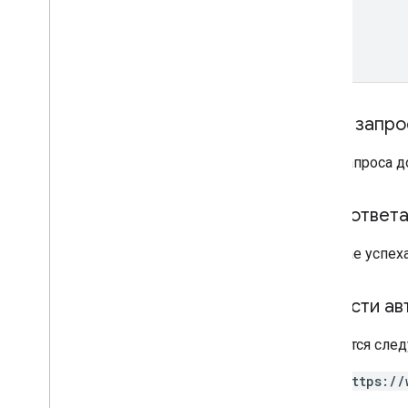
name
Текст запро
Тело запроса 
Тело ответ
В случае успех
Области ав
Требуется след
https://