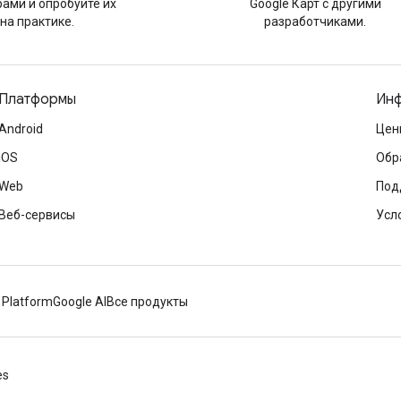
ами и опробуйте их
Google Карт с другими
на практике.
разработчиками.
Платформы
Инф
Android
Цен
iOS
Обр
Web
Под
Веб-сервисы
Усл
 Platform
Google AI
Все продукты
es