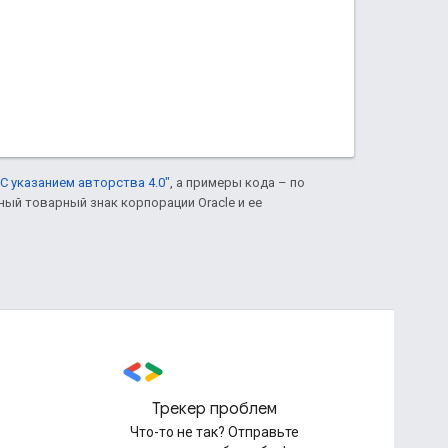
С указанием авторства 4.0"
, а примеры кода – по
нный товарный знак корпорации Oracle и ее
Трекер проблем
Что-то не так? Отправьте