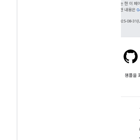
달리 명시되지 않는 한 이 
부여됩니다. 자세한 내용은
G
최종 업데이트: 2025-08-31(
Stack Overflow
google-maps 태그를 붙여 질문
샘플을 
합니다.
자세히 알아보기
FAQ
API 선택기
API 보안 권장사항