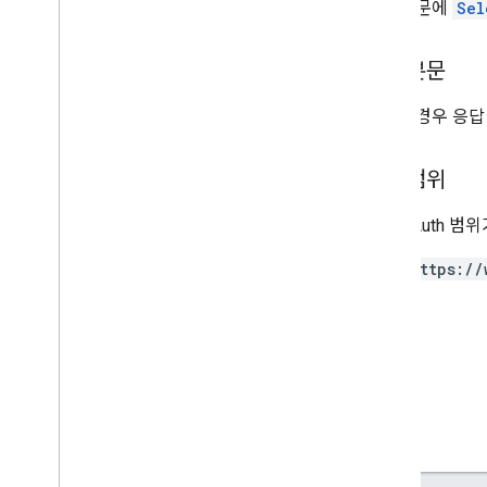
요청 본문에
Sel
응답 본문
성공한 경우 응답
승인 범위
다음 OAuth 범
https://