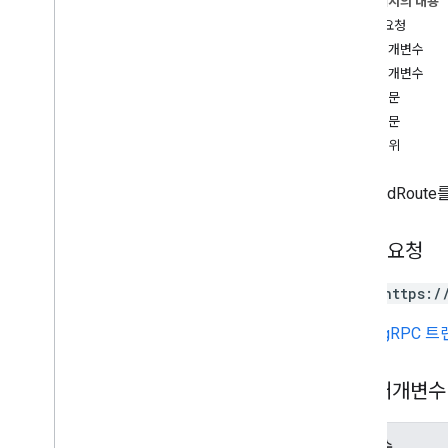
이 페이지의 내용
list
HTTP 요청
RPC 참조
경로 매개변수
쿼리 매개변수
요청 본문
응답 본문
승인 범위
SelectedRo
HTTP 요청
POST https:/
URL은
gRPC 
경로 매개변수
매개변수