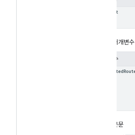
parent
쿼리 매개변수
매개변수
selected
Rout
요청 본문