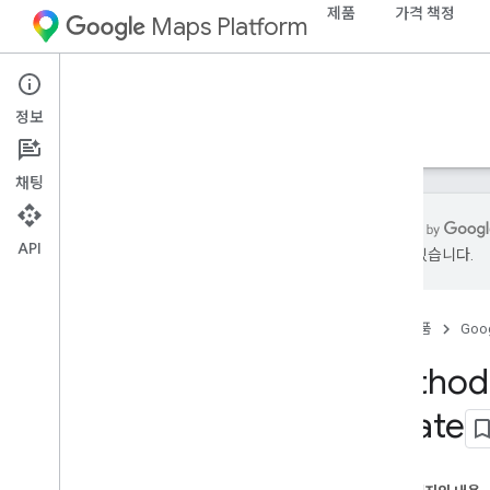
제품
가격 책정
Maps Platform
Roads Management Insights
정보
가이드
참조
리소스
채팅
API
있을 수 있습니다.
REST 참조
개요
홈
제품
Goog
selection
.
v1
.
projects
.
selected
Routes
Method:
개요
batch
Create
create
create
delete
get