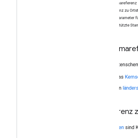
Schemareferenz
Referenz zu Orts
Filterparameter f
Unterstützte Sta
Schemare
Das Datenschema
Das
Kern
Ein
länder
Referenz 
Ortstypen
sind K