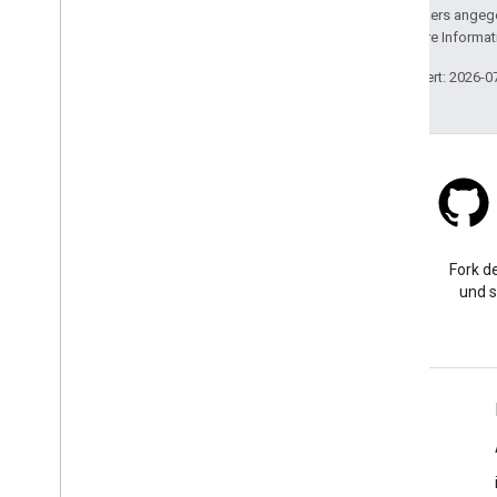
Sofern nicht anders angege
lizenziert. Weitere Informa
Zuletzt aktualisiert: 2026-0
Stack Overflow
Eine Frage mit dem Tag
Fork de
„google-maps“ stellen
und s
Weitere Informationen
FAQ
API-Auswahl