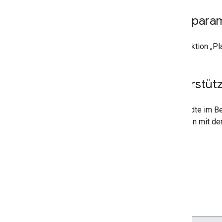
Filterpara
Die Funktion „Pl
Unterstüt
Die Städte im B
Abfragen mit der