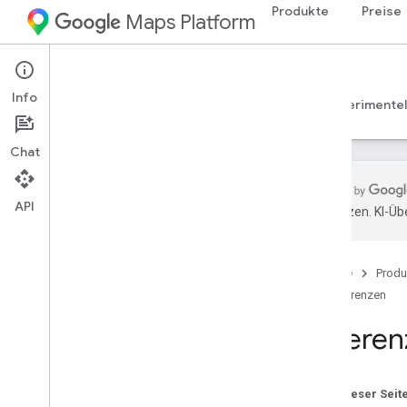
Produkte
Preise
Maps Platform
Web Services
Places Insights
Info
Leitfäden
Referenzen
Ressourcen
Experimentel
Chat
API
übersetzen. KI-Üb
Referenz zu Statistiken zu Orten
Core-Schema
Startseite
Produ
Länderspezifisches Schema
Referenzen
Ortstypen
Funktionsparameter für „Places Count“
Referenz
Unterstützte Speicherorte und
Tabellennamen
Auf dieser Seit