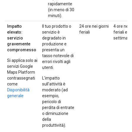
rapidamente
(in meno di 30
minuti).
Impatto
Il tuo prodotto o
24 ore nei giorni
4 ore nei 
elevato:
servizio è
feriali
feriali e n
servizio
degradato in
settiman
gravemente
produzione e
compromesso
presenta un
tasso notevole di
Si applica solo ai
errori rivolti agli
servizi Google
utenti.
Maps Platform
contrassegnati
L'impatto
come
sull'attività è
Disponibilità
moderato (ad
generale
esempio,
pericolo di
perdita di entrate
o diminuzione
della
produttività).