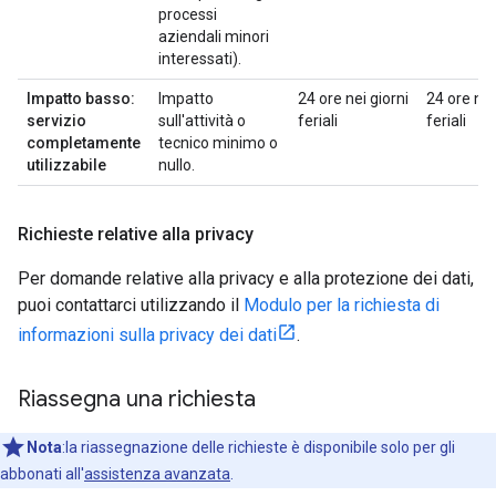
processi
aziendali minori
interessati).
Impatto basso:
Impatto
24 ore nei giorni
24 ore nei
servizio
sull'attività o
feriali
feriali
completamente
tecnico minimo o
utilizzabile
nullo.
Richieste relative alla privacy
Per domande relative alla privacy e alla protezione dei dati,
puoi contattarci utilizzando il
Modulo per la richiesta di
informazioni sulla privacy dei dati
.
Riassegna una richiesta
Nota
:la riassegnazione delle richieste è disponibile solo per gli
abbonati all'
assistenza avanzata
.