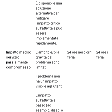
È disponibile una
soluzione
alternativa per
mitigare
l'impatto critico
sull'attività e può
essere
implementata
rapidamente.
Impatto medio:
L'ambito e/o la
24 ore nei giorni
24 ore nei
servizio
gravità del
feriali
feriali
parzialmente
problema sono
compromesso
limitati.
Il problema non
ha un impatto
visibile agli utenti.
L'impatto
sull'attività è
basso (ad
esempio, disagi o