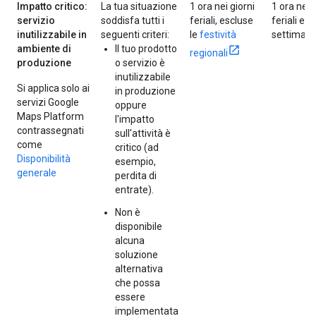
Impatto critico:
La tua situazione
1 ora nei giorni
1 ora nei 
servizio
soddisfa tutti i
feriali, escluse
feriali e n
inutilizzabile in
seguenti criteri:
le
festività
settiman
ambiente di
Il tuo prodotto
regionali
produzione
o servizio è
inutilizzabile
Si applica solo ai
in produzione
servizi Google
oppure
Maps Platform
l'impatto
contrassegnati
sull'attività è
come
critico (ad
Disponibilità
esempio,
generale
perdita di
entrate).
Non è
disponibile
alcuna
soluzione
alternativa
che possa
essere
implementata