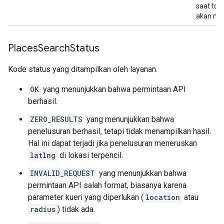
"global_code"
:
"4RRH46J2+WM"
,
saat tok
},
akan men
"rating"
:
3.8
,
"reference"
:
"ChIJNQfwZTiuEmsR1m1x9w0E2V0
"scope"
:
"GOOGLE"
,
Places
Search
Status
"types"
:
[
Kode status yang ditampilkan oleh layanan.
"travel_agency"
,
"restaurant"
,
OK
yang menunjukkan bahwa permintaan API
"food"
,
berhasil.
"point_of_interest"
,
"establishment"
,
ZERO_RESULTS
yang menunjukkan bahwa
],
penelusuran berhasil, tetapi tidak menampilkan hasil.
"user_ratings_total"
:
49
,
Hal ini dapat terjadi jika penelusuran meneruskan
"vicinity"
:
"32 The Promenade King Street 
latlng
di lokasi terpencil.
},
{
INVALID_REQUEST
yang menunjukkan bahwa
"business_status"
:
"OPERATIONAL"
,
permintaan API salah format, biasanya karena
"geometry"
:
{
parameter kueri yang diperlukan (
location
atau
"location"
:
{
"lat"
:
-33.8677035
,
"lng
radius
) tidak ada.
"viewport"
: