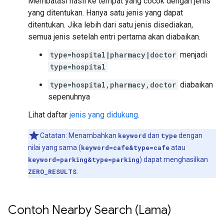
Membatasi hasil ke tempat yang cocok dengan jenis
yang ditentukan. Hanya satu jenis yang dapat
ditentukan. Jika lebih dari satu jenis disediakan,
semua jenis setelah entri pertama akan diabaikan.
type=hospital|pharmacy|doctor
menjadi
type=hospital
type=hospital,pharmacy,doctor
diabaikan
sepenuhnya
Lihat daftar
jenis yang didukung
.
Catatan: Menambahkan
keyword
dan
type
dengan
nilai yang sama (
keyword=cafe&type=cafe
atau
keyword=parking&type=parking
) dapat menghasilkan
ZERO_RESULTS
.
Contoh Nearby Search (Lama)