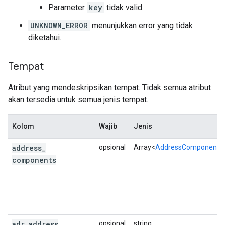
Parameter
key
tidak valid.
],
"place_id"
:
"ChIJUbf3iDiuEmsROJxXbhYO7cM"
UNKNOWN_ERROR
menunjukkan error yang tidak
"plus_code"
:
diketahui.
{
"compound_code"
:
"46J2+WM Sydney, New 
"global_code"
:
"4RRH46J2+WM"
,
Tempat
},
"rating"
:
3.9
,
Atribut yang mendeskripsikan tempat. Tidak semua atribut
"reference"
:
"ChIJUbf3iDiuEmsROJxXbhYO7cM
"scope"
:
"GOOGLE"
,
akan tersedia untuk semua jenis tempat.
"types"
:
[
Kolom
Wajib
Jenis
"travel_agency"
,
"restaurant"
,
address
_
opsional
Array<
AddressComponent
>
"food"
,
"point_of_interest"
,
components
"establishment"
,
],
"user_ratings_total"
:
23
,
"vicinity"
:
"5/32 The Promenade, Sydney"
,
},
{
adr
_
address
opsional
string