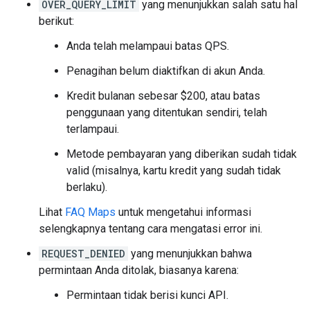
{
OVER_QUERY_LIMIT
yang menunjukkan salah satu hal
"northeast"
:
berikut:
{
"lat"
:
-33.86634597010728
,
"ln
"southwest"
:
Anda telah melampaui batas QPS.
{
"lat"
:
-33.86904562989272
,
"ln
Penagihan belum diaktifkan di akun Anda.
},
},
Kredit bulanan sebesar $200, atau batas
"icon"
:
"https://maps.gstatic.com/mapfiles
penggunaan yang ditentukan sendiri, telah
"icon_background_color"
:
"#7B9EB0"
,
"icon_mask_base_uri"
:
"https://maps.gstati
terlampaui.
"name"
:
"Sydney Harbour Lunch Cruise"
,
Metode pembayaran yang diberikan sudah tidak
"opening_hours"
:
{
"open_now"
:
false
},
"photos"
:
valid (misalnya, kartu kredit yang sudah tidak
[
berlaku).
{
"height"
:
545
,
Lihat
FAQ Maps
untuk mengetahui informasi
"html_attributions"
:
selengkapnya tentang cara mengatasi error ini.
[
'
Syd
ne
y
Harbour
Lu
n
ch
Cruise
'
,
REQUEST_DENIED
yang menunjukkan bahwa
],
permintaan Anda ditolak, biasanya karena:
"photo_reference"
:
"Aap_uEBFyQ2xDzHk
"width"
:
969
,
Permintaan tidak berisi kunci API.
},