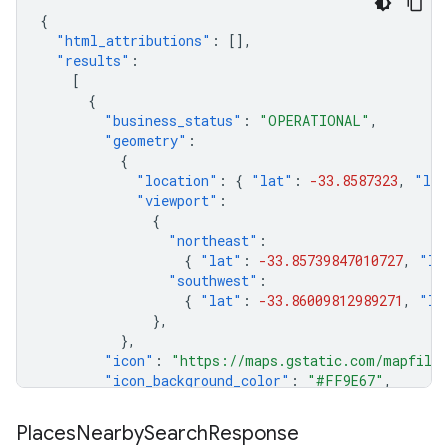
{
"html_attributions"
:
[],
"results"
:
[
{
"business_status"
:
"OPERATIONAL"
,
"geometry"
:
{
"location"
:
{
"lat"
:
-33.8587323
,
"lng
"viewport"
:
{
"northeast"
:
{
"lat"
:
-33.85739847010727
,
"ln
"southwest"
:
{
"lat"
:
-33.86009812989271
,
"ln
},
},
"icon"
:
"https://maps.gstatic.com/mapfiles
"icon_background_color"
:
"#FF9E67"
,
"icon_mask_base_uri"
:
"https://maps.gstati
"name"
:
"Cruise Bar"
,
Places
Nearby
Search
Response
"opening_hours"
:
{
"open_now"
:
false
},