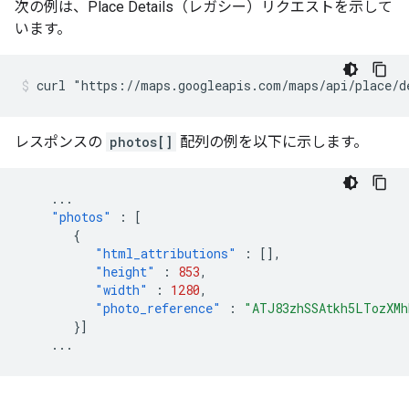
次の例は、Place Details（レガシー）リクエストを示して
います。
curl "https://maps.googleapis.com/maps/api/place/d
レスポンスの
photos[]
配列の例を以下に示します。
...
"photos"
:
[
{
"html_attributions"
:
[],
"height"
:
853
,
"width"
:
1280
,
"photo_reference"
:
"ATJ83zhSSAtkh5LTozXMh
}]
...