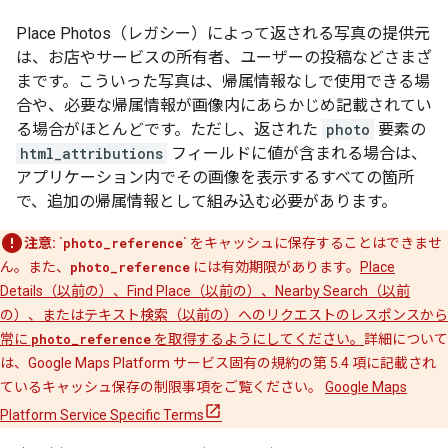
Place Photos（レガシー）によって返される写真の提供元
は、お店やサービスの所有者、ユーザーの投稿などさまざ
まです。こういった写真は、帰属情報なしで使用できる場
合や、必要な帰属情報が画像内にあらかじめ記載されてい
る場合がほとんどです。ただし、返された
photo
要素の
html_attributions
フィールドに値が含まれる場合は、
アプリケーション内でその画像を表示するすべての箇所
で、追加の帰属情報として組み込む必要があります。
注意:
`
photo_reference
` をキャッシュに保存することはできませ
ん。また、
photo_reference
には有効期限があります。
Place
Details（以前の）、Find Place（以前の）、Nearby Search（以前
の）、またはテキスト検索（以前の）へのリクエストのレスポンスから
常に
photo_reference
を取得するようにしてください。
詳細について
は、Google Maps Platform サービス固有の規約の第 5.4 項に記載され
ているキャッシュ保存の制限事項をご覧ください。
Google Maps
Platform Service Specific Terms