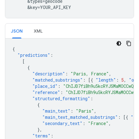
&
types
=
geocode
&
key
=
YOUR_API_KEY
JSON
XML
{
"predictions"
:
[
{
"description"
:
"Paris, France"
,
"matched_substrings"
:
[{
"length"
:
5
,
"off
"place_id"
:
"ChIJD7fiBh9u5kcRYJSMaMOCCwQ"
,
"reference"
:
"ChIJD7fiBh9u5kcRYJSMaMOCCwQ"
"structured_formatting"
:
{
"main_text"
:
"Paris"
,
"main_text_matched_substrings"
:
[{
"le
"secondary_text"
:
"France"
,
},
"terms"
: