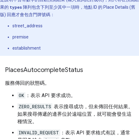
"place_id"
:
"ChIJsU7_xMfKQ4gReI89RJn0-RQ"
,
果的
types
陣列包含下列至少其中一項時，地點 ID 的 Place Details (舊
"reference"
:
"ChIJsU7_xMfKQ4gReI89RJn0-RQ"
"structured_formatting"
:
版) 回應才會包含門牌號碼：
{
street_address
"main_text"
:
"Paris"
,
"main_text_matched_substrings"
:
[{
"le
premise
"secondary_text"
:
"KY, USA"
,
},
establishment
"terms"
:
[
{
"offset"
:
0
,
"value"
:
"Paris"
},
Places
Autocomplete
Status
{
"offset"
:
7
,
"value"
:
"KY"
},
{
"offset"
:
11
,
"value"
:
"USA"
},
],
服務傳回的狀態碼。
"types"
:
[
"locality"
,
"political"
,
"geoco
},
OK
：表示 API 要求成功。
],
ZERO_RESULTS
表示搜尋成功，但未傳回任何結果。
"status"
:
"OK"
,
}
如果搜尋傳遞的邊界位於遠端位置，就可能會發生這
種情況。
INVALID_REQUEST
：表示 API 要求格式有誤，通常