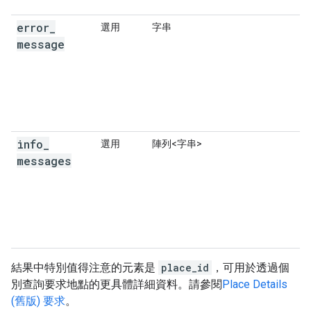
],
"types"
:
[
"locality"
,
"political"
,
"geoco
error
_
選用
字串
},
{
message
"description"
:
"Paris, TN, USA"
,
"matched_substrings"
:
[{
"length"
:
5
,
"off
"place_id"
:
"ChIJ4zHP-Sije4gRBDEsVxunOWg"
,
"reference"
:
"ChIJ4zHP-Sije4gRBDEsVxunOWg"
"structured_formatting"
:
{
"main_text"
:
"Paris"
,
info
_
選用
陣列<字串>
"main_text_matched_substrings"
:
[{
"le
messages
"secondary_text"
:
"TN, USA"
,
},
"terms"
:
[
{
"offset"
:
0
,
"value"
:
"Paris"
},
{
"offset"
:
7
,
"value"
:
"TN"
},
{
"offset"
:
11
,
"value"
:
"USA"
},
],
結果中特別值得注意的元素是
place_id
，可用於透過個
"types"
:
[
"locality"
,
"political"
,
"geoco
別查詢要求地點的更具體詳細資料。請參閱
Place Details
},
(舊版) 要求
。
{