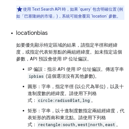
使用 Text Search API 時，如果 `query` 包含明確位置 (例
如「巴塞隆納的市場」)，系統可能會覆寫 `location` 參數。
locationbias
如要優先顯示特定區域的結果，請指定半徑和經緯
度，或指定代表矩形點的兩組經緯度。如未指定這個
參數，API 預設會使用 IP 位址偏誤。
IP 偏誤：指示 API 使用 IP 位址偏誤。傳送字串
ipbias
(這個選項沒有其他參數)。
圓形：字串，指定半徑 (以公尺為單位)，以及十
進制度數的經緯度。請使用下列格
式：
circle:radius@lat,lng
。
矩形：字串，以十進制度數指定兩組經緯度，代
表矩形的西南和東北點。請使用下列格
式：
rectangle:south,west|north,east
。