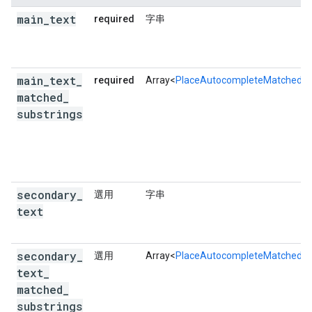
main
_
text
required
字串
main
_
text
_
required
Array<
PlaceAutocompleteMatchedSu
matched
_
substrings
secondary
_
選用
字串
text
secondary
_
選用
Array<
PlaceAutocompleteMatchedSu
text
_
matched
_
substrings