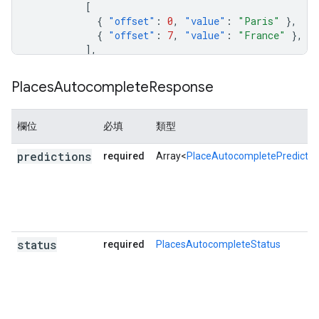
[
{
"offset"
:
0
,
"value"
:
"Paris"
},
{
"offset"
:
7
,
"value"
:
"France"
},
],
"types"
:
[
"locality"
,
"political"
,
"geoco
},
Places
Autocomplete
Response
{
"description"
:
"Paris, TX, USA"
,
"matched_substrings"
:
[{
"length"
:
5
,
"off
欄位
必填
類型
"place_id"
:
"ChIJmysnFgZYSoYRSfPTL2YJuck"
"reference"
:
"ChIJmysnFgZYSoYRSfPTL2YJuck
predictions
required
Array<
PlaceAutocompletePredictio
"structured_formatting"
:
{
"main_text"
:
"Paris"
,
"main_text_matched_substrings"
:
[{
"le
"secondary_text"
:
"TX, USA"
,
},
status
required
PlacesAutocompleteStatus
"terms"
:
[
{
"offset"
:
0
,
"value"
:
"Paris"
},
{
"offset"
:
7
,
"value"
:
"TX"
},
{
"offset"
:
11
,
"value"
:
"USA"
},