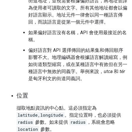
街道地址，並視需要根據偏好語言，將地址音譯
為使用者可讀取的文字。所有其他地址都會以偏
好語言顯示。地址元件一律會以同一種語言傳
回，而該語言是從第一個元件中選擇。
如果偏好語言沒有名稱，API 會使用最接近的名
稱。
偏好語言對 API 選擇傳回的結果集和傳回順序
影響不大。地理編碼器會根據語言解讀縮寫，例
如街道類型縮寫，或在某種語言中有效但在另一
種語言中無效的同義字。舉例來說，
utca
和
tér
是匈牙利文的街道同義詞。
位置
擷取地點資訊的中心點。這必須指定為
latitude,longitude
。指定位置時，也必須提供
radius
參數。如未提供
radius
，系統會忽略
location
參數。