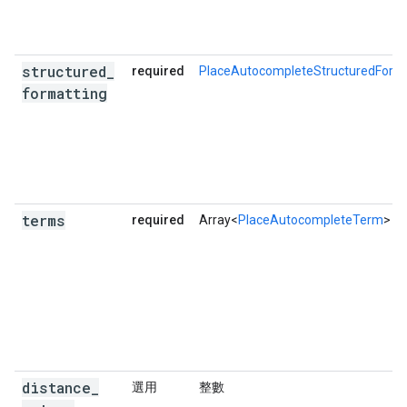
structured
_
required
PlaceAutocompleteStructuredForm
formatting
terms
required
Array<
PlaceAutocompleteTerm
>
distance
_
選用
整數