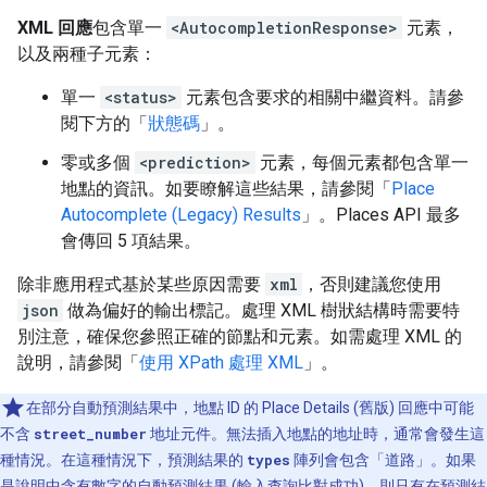
"description"
:
"Paris, Brant, ON, Canada"
,
XML 回應
包含單一
<AutocompletionResponse>
元素，
"matched_substrings"
:
[{
"length"
:
5
,
"off
以及兩種子元素：
"place_id"
:
"ChIJsamfQbVtLIgR-X18G75Hyi0"
"reference"
:
"ChIJsamfQbVtLIgR-X18G75Hyi0
單一
<status>
元素包含要求的相關中繼資料。請參
"structured_formatting"
:
閱下方的「
{
狀態碼
」。
"main_text"
:
"Paris"
,
零或多個
<prediction>
元素，每個元素都包含單一
"main_text_matched_substrings"
:
[{
"le
地點的資訊。如要瞭解這些結果，請參閱「
"secondary_text"
:
"Brant, ON, Canada"
Place
,
},
Autocomplete (Legacy) Results
」。Places API 最多
"terms"
:
會傳回 5 項結果。
[
{
"offset"
:
0
,
"value"
:
"Paris"
},
除非應用程式基於某些原因需要
xml
，否則建議您使用
{
"offset"
:
7
,
"value"
:
"Brant"
},
json
做為偏好的輸出標記。處理 XML 樹狀結構時需要特
{
"offset"
:
14
,
"value"
:
"ON"
},
別注意，確保您參照正確的節點和元素。如需處理 XML 的
{
"offset"
:
18
,
"value"
:
"Canada"
},
說明，請參閱「
],
使用 XPath 處理 XML
」。
"types"
:
[
"neighborhood"
,
"political"
,
"ge
},
在部分自動預測結果中，地點 ID 的 Place Details (舊版) 回應中可能
{
不含
street_number
地址元件。無法插入地點的地址時，通常會發生這
"description"
:
"Paris, KY, USA"
,
種情況。在這種情況下，預測結果的
types
陣列會包含「道路」。如果
"matched_substrings"
:
[{
"length"
:
5
,
"off
是說明中含有數字的自動預測結果 (輸入查詢比對成功)，則只有在預測結