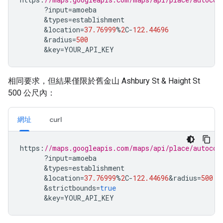
?
input
=
amoeba
&
types
=
establishment
&
location
=
37.76999
%
2
C
-
122.44696
&
radius
=
500
&
key
=
YOUR_API_KEY
相同要求，但結果僅限於舊金山 Ashbury St & Haight St
500 公尺內：
網址
curl
https
:
//maps.googleapis.com/maps/api/place/autocom
?
input
=
amoeba
&
types
=
establishment
&
location
=
37.76999
%
2
C
-
122.44696
&
radius
=
500
&
strictbounds
=
true
&
key
=
YOUR_API_KEY