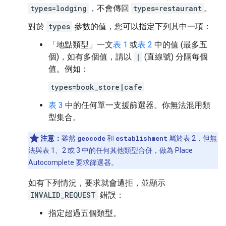
types=lodging
，不會傳回
types=restaurant
。
對於
types
參數的值，您可以指定下列其中一項：
「地點類型」一文
表 1
或
表 2
中的值 (最多五
個)，如有多個值，請以
|
(直線號) 分隔每個
值。例如：
types=book_store|cafe
表 3
中的任何單一支援篩選器。你無法混用類
型集合。
注意：
雖然
geocode
和
establishment
屬於表 2，但無
法與表 1、2 或 3 中的任何其他類型合併，做為 Place
Autocomplete 要求篩選器。
如有下列情況，要求就會遭拒，並顯示
INVALID_REQUEST
錯誤：
指定超過五個類型。