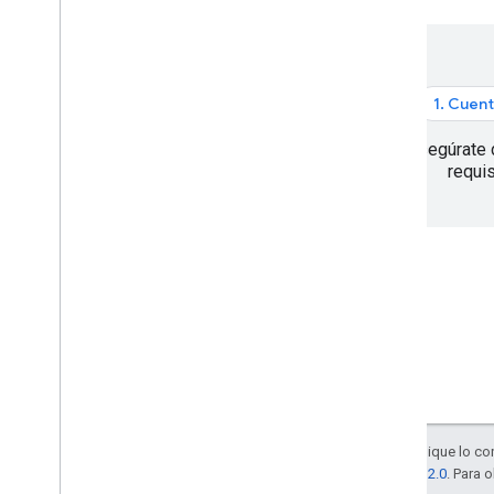
API de Places (nueva)
Cómo usar la API de Places (nuevo)
Cómo trabajar con datos de lugar
(nuevo)
Usa tokens de sesión
1. Cuent
Buscar en la ruta
Asegúrate 
Resúmenes potenciados por IA
requis
Vincular a Google Maps
Denunciar contenido inapropiado
Bibliotecas cliente
Salvo que se indique lo con
licencia Apache 2.0
. Para 