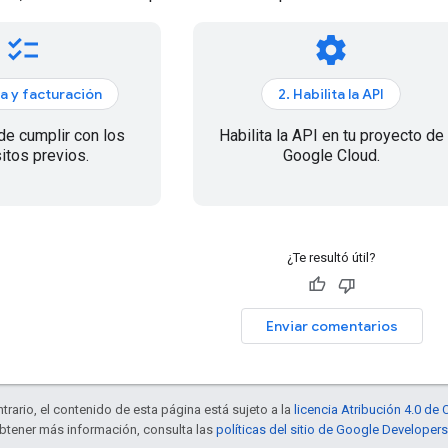
checklist
settings
a y facturación
2. Habilita la API
de cumplir con los
Habilita la API en tu proyecto de
itos previos.
Google Cloud.
¿Te resultó útil?
Enviar comentarios
trario, el contenido de esta página está sujeto a la
licencia Atribución 4.0 d
obtener más información, consulta las
políticas del sitio de Google Developers