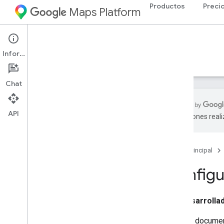
Productos
Preci
Maps Platform
Web Services
Places API
Información
Guías
Referencia
Recursos
Heredada
Chat
API
traducciones real
API de Places
Descripción general
Página principal
IDs de lugar
Íconos de lugar
Configu
Configuración
Desarrolla
Configura la API de Places
En este documen