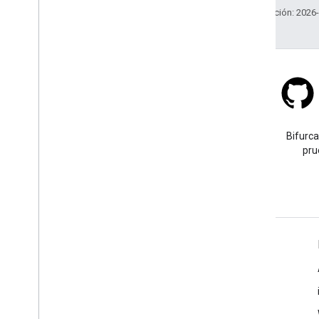
Última actualización: 2026
Stack Overflow
Haz una pregunta con la
Bifurca
etiqueta google-maps.
pru
Más información
Preguntas frecuentes
Selector de API
Buscador de ID de lugar