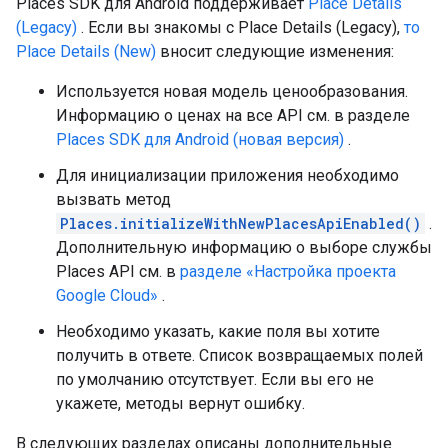
Places SDK для Android поддерживает
Place Details
(Legacy)
. Если вы знакомы с Place Details (Legacy),
то
Place Details (New)
вносит следующие изменения:
Используется новая модель ценообразования.
Информацию о ценах на все API см. в разделе
Places SDK для Android (новая версия)
.
Для инициализации приложения необходимо
вызвать метод
Places.initializeWithNewPlacesApiEnabled()
.
Дополнительную информацию о выборе службы
Places API см. в
разделе «Настройка проекта
Google Cloud»
.
Необходимо указать, какие поля вы хотите
получить в ответе. Список возвращаемых полей
по умолчанию отсутствует. Если вы его не
укажете, методы вернут ошибку.
В следующих разделах описаны дополнительные