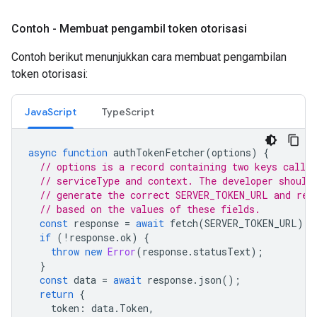
Contoh - Membuat pengambil token otorisasi
Contoh berikut menunjukkan cara membuat pengambilan
token otorisasi:
JavaScript
TypeScript
async
function
authTokenFetcher
(
options
)
{
// options is a record containing two keys called
// serviceType and context. The developer should
// generate the correct SERVER_TOKEN_URL and req
// based on the values of these fields.
const
response
=
await
fetch
(
SERVER_TOKEN_URL
);
if
(
!
response
.
ok
)
{
throw
new
Error
(
response
.
statusText
);
}
const
data
=
await
response
.
json
();
return
{
token
:
data
.
Token
,