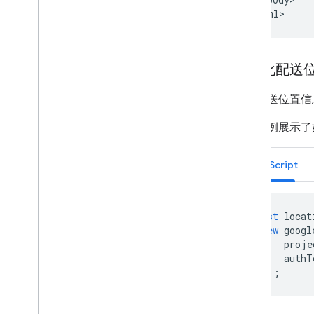
实例化配送
使用配送位置信息
以下示例展示了
JavaScript
const
locat
new
googl
proje
authT
});