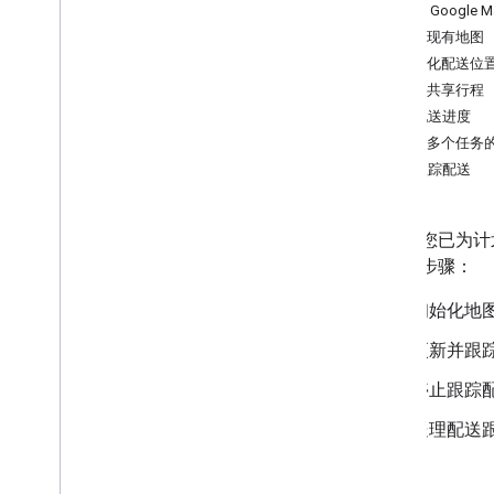
使用 Google M
加载现有地图
实例化配送位
显示共享行程
更新配送进度
显示多个任务
停止跟踪配送
现在，您已为计划
下关键步骤：
初始化地
更新并跟
停止跟踪
处理配送