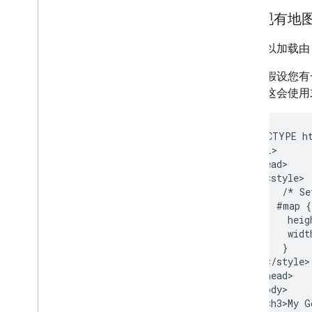
加载现有地
您还可以加载由 G
例如，假设您有
定义。这会使用
    <!DOCTYPE ht
    <html>

      <head>

        <style>

           /* Se
          #map {

            heig
            widt
           }

        </style>

      </head>

      <body>

        <h3>My G