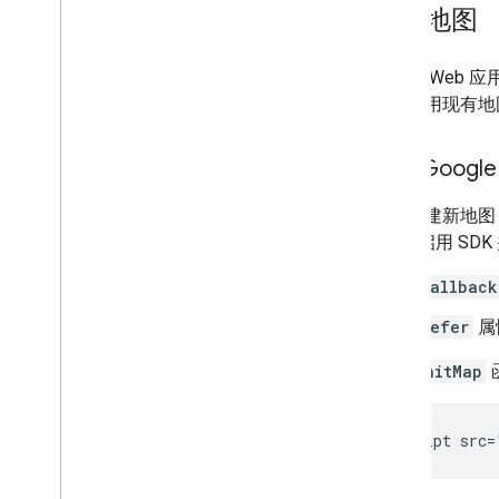
设置地图
如需在 Web 
可以使用现有地图
使用 Google 
如需创建新地图，请在 
API、启用 S
callback
defer
属
使用
initMap