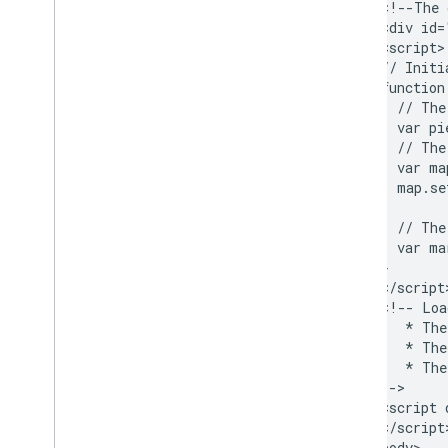
        <!--The 
        <div id=
        <script>

        // Initi
        function
          // The
          var pi
          // The
          var ma
          map.se
          // The
          var ma
        }

        </script>
        <!-- Loa
           * The
           * The
           * The
        -->

        <script 
        </script>
      </body>
