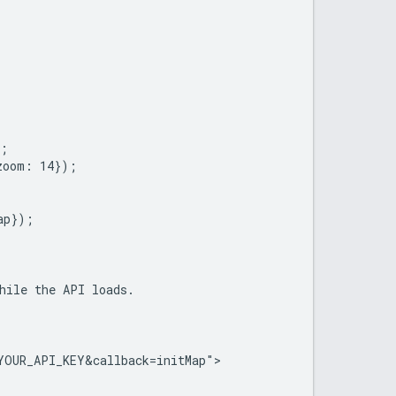
;

oom: 14});

p});

hile the API loads.

YOUR_API_KEY&callback=initMap">
