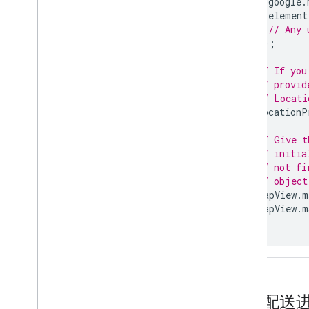
google
.
element
// Any 
});
// If you
// provid
// Locati
locationP
// Give t
// initia
// not fi
// object
mapView
.
m
mapView
.
m
}
更新配送