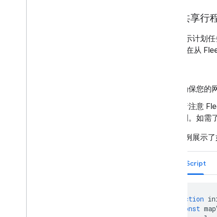
显示共享行
如需显示计划任
SDK 会在从 Fl
提示
：
确保您的
请注意 F
则。如需
以下示例展示了
JavaScript
function
in
const
map