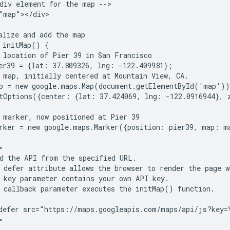
div element for the map -->

"map"></div>

alize and add the map

 initMap() {

 location of Pier 39 in San Francisco

er39 = {lat: 37.809326, lng: -122.409981};

 map, initially centered at Mountain View, CA.

p = new google.maps.Map(document.getElementById('map'))
tOptions({center: {lat: 37.424069, lng: -122.0916944}, z
 marker, now positioned at Pier 39

rker = new google.maps.Marker({position: pier39, map: ma


d the API from the specified URL.

 defer attribute allows the browser to render the page w
 key parameter contains your own API key.

 callback parameter executes the initMap() function.

defer src="https://maps.googleapis.com/maps/api/js?key=

