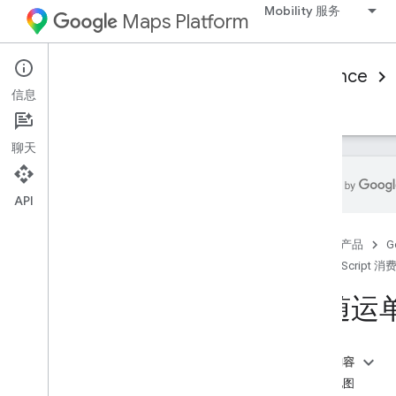
Mobility 服务
Maps Platform
Mobility Services
Consumer experience
信息
概览
JavaScript 消费者 SDK
参考文档
聊天
API
Java
Script
首页
产品
G
设置 Java
Script Consumer SDK
JavaScript 消
跟随运单
设置地图样式
跟随运
自定义标记
自定义路线多段线
本页内容
设置地图