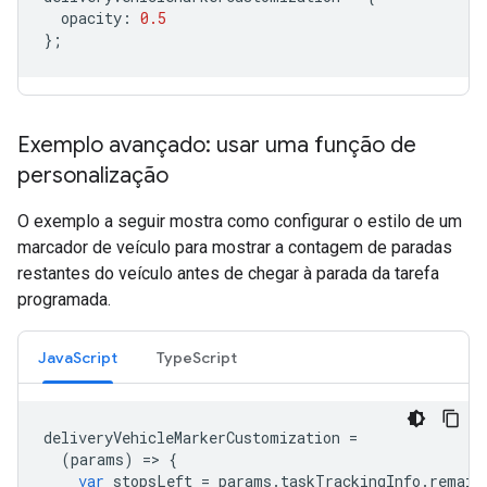
opacity
:
0.5
};
Exemplo avançado: usar uma função de
personalização
O exemplo a seguir mostra como configurar o estilo de um
marcador de veículo para mostrar a contagem de paradas
restantes do veículo antes de chegar à parada da tarefa
programada.
JavaScript
TypeScript
deliveryVehicleMarkerCustomization
=
(
params
)
=
>
{
var
stopsLeft
=
params
.
taskTrackingInfo
.
remain