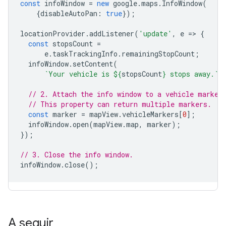
const
infoWindow
=
new
google
.
maps
.
InfoWindow
(
{
disableAutoPan
:
true
});
locationProvider
.
addListener
(
'update'
,
e
=
>
{
const
stopsCount
=
e
.
taskTrackingInfo
.
remainingStopCount
;
infoWindow
.
setContent
(
`Your vehicle is 
${
stopsCount
}
 stops away.`
)
// 2. Attach the info window to a vehicle marker
// This property can return multiple markers.
const
marker
=
mapView
.
vehicleMarkers
[
0
];
infoWindow
.
open
(
mapView
.
map
,
marker
);
});
// 3. Close the info window.
infoWindow
.
close
();
A seguir