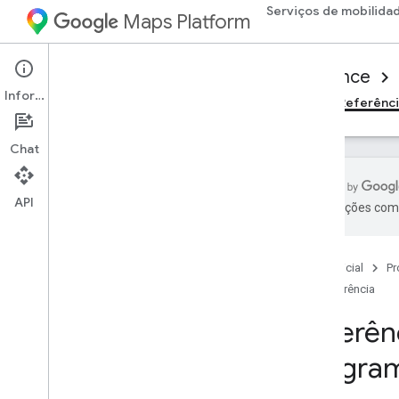
Serviços de mobilida
Maps Platform
Mobility Services
Consumer experience
Informações
Visão geral
SDK JavaScript do consumidor
Referênc
Chat
API
As traduções com 
Referência para tarefas
programadas
Visão geral
Página inicial
Pr
Referência
Referên
progra