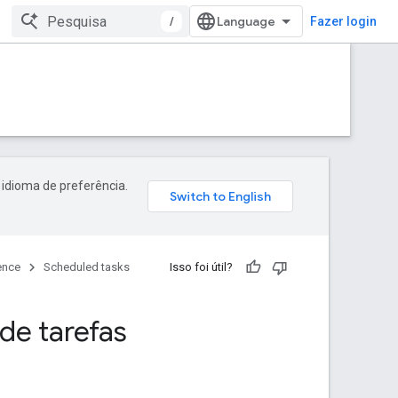
/
Fazer login
 idioma de preferência.
ence
Scheduled tasks
Isso foi útil?
de tarefas