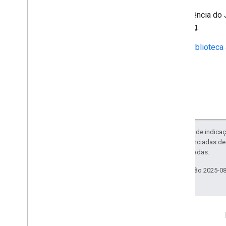
A referência do
Tracking.
Biblioteca
Exceto em caso de indicaç
código são licenciadas d
Oracle e/ou afiliadas.
Última atualização 2025-0
Saiba mais