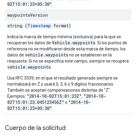
02T15:01:23+05:30"
.
waypoints
Version
string (
Timestamp
format)
Indica la marca de tiempo mínima (exclusiva) para la que se
Vehicle.waypoints
recuperan los datos de
. Si los puntos de
referencia no se modificaron desde esta marca de tiempo, los
vehicle.waypoints
datos de
no se establecen en la
respuesta. Si no se especifica este campo, siempre se recupera
vehicle.waypoints
.
Usa RFC 3339, en el que el resultado generado siempre se
normalizará en Z y usará 0, 3, 6 o 9 dígitos fraccionarios.
También se aceptan compensaciones distintas de "Z".
"2014-10-02T15:01:23Z"
"2014-10-
Ejemplos:
,
02T15:01:23.045123456Z"
"2014-10-
o
02T15:01:23+05:30"
.
Cuerpo de la solicitud