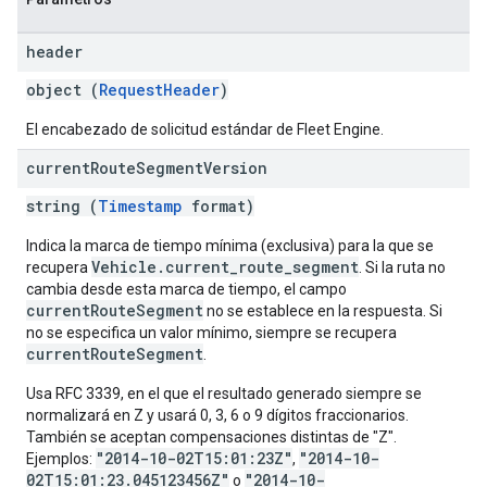
header
object (
RequestHeader
)
El encabezado de solicitud estándar de Fleet Engine.
current
Route
Segment
Version
string (
Timestamp
format)
Indica la marca de tiempo mínima (exclusiva) para la que se
Vehicle.current_route_segment
recupera
. Si la ruta no
cambia desde esta marca de tiempo, el campo
currentRouteSegment
no se establece en la respuesta. Si
no se especifica un valor mínimo, siempre se recupera
currentRouteSegment
.
Usa RFC 3339, en el que el resultado generado siempre se
normalizará en Z y usará 0, 3, 6 o 9 dígitos fraccionarios.
También se aceptan compensaciones distintas de "Z".
"2014-10-02T15:01:23Z"
"2014-10-
Ejemplos:
,
02T15:01:23.045123456Z"
"2014-10-
o