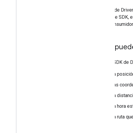
El SDK de Driver
Con este SDK, el
para consumidor
Qué puedes
Usa el SDK de Dr
La posició
Las coorde
La distanc
La hora es
La ruta qu