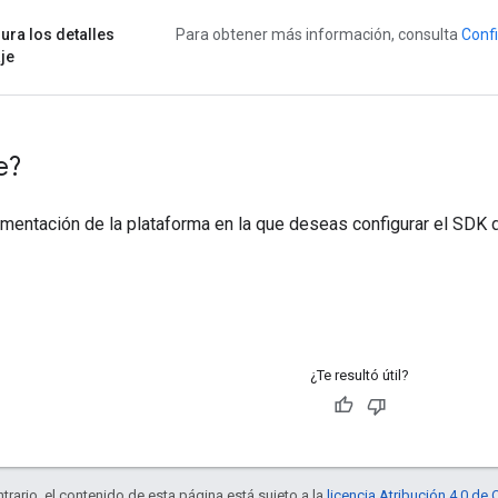
ura los detalles
Para obtener más información, consulta
Confi
aje
e?
mentación de la plataforma en la que deseas configurar el SDK d
¿Te resultó útil?
trario, el contenido de esta página está sujeto a la
licencia Atribución 4.0 d