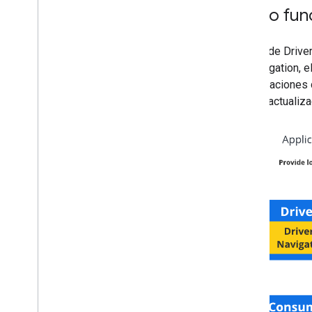
Cómo funci
El SDK de Driver
de Navigation, e
actualizaciones 
demás actualizac