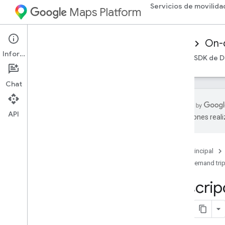
Servicios de movilida
Maps Platform
Mobility Services
Driver experience
On-
Información
Descripción general
SDK de Android Driver
SDK de D
Chat
API
traducciones real
Descripción general
Descripción general de los viajes a
pedido
Página principal
On-demand tri
Lanzamientos
Descripc
Versiones de Android del SDK de Driver
Versiones del SDK de Driver para i
OS