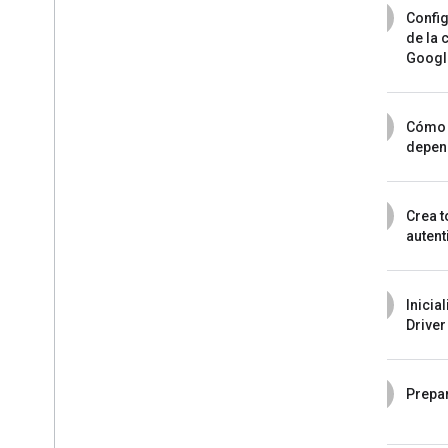
2
Config
de la 
Googl
3
Cómo 
depen
4
Crea t
autent
5
Inicia
Driver
6
Prepar