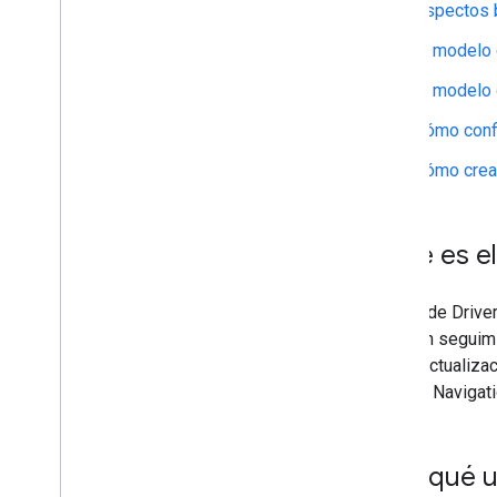
Aspectos 
El modelo 
El modelo 
Cómo confi
Cómo crear
¿Qué es el
El SDK de Driver
hacer un seguimi
enviar actualiza
SDK de Navigati
¿Por qué u