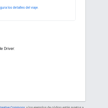
gura los detalles del viaje
.
e Driver:
e Creative Commons
, y los ejemplos de código están sujetos a