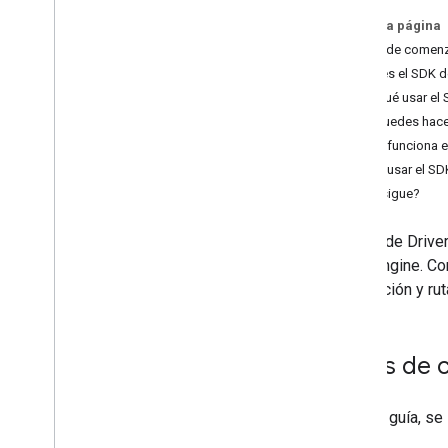
En esta página
Antes de comen
¿Qué es el SDK d
¿Por qué usar el 
Qué puedes hacer
Cómo funciona el
Cómo usar el SDK
¿Qué sigue?
El SDK de Drive
Fleet Engine. Co
navegación y rut
Antes de 
En esta guía, se