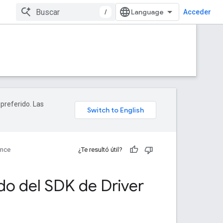
/
Acceder
 preferido. Las
ence
¿Te resultó útil?
ido del SDK de Driver