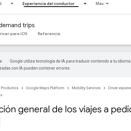
d
Experiencia del conductor
Más
demand trips
river para iOS
Referencia
Google utiliza tecnología de IA para traducir contenido a tu idioma
izadas con IA pueden contener errores.
Productos
Google Maps Platform
Mobility Services
Driver experi
ps
ión general de los viajes a ped