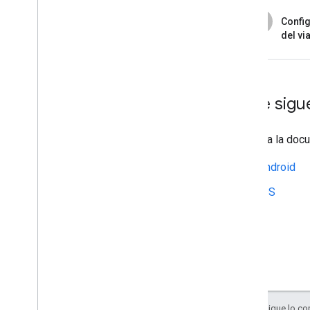
7
Config
del vi
¿Qué sigu
Consulta la docu
Android
iOS
Salvo que se indique lo con