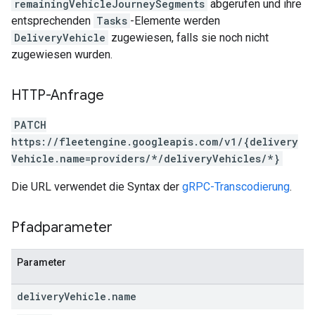
remainingVehicleJourneySegments
abgerufen und ihre
entsprechenden
Tasks
-Elemente werden
DeliveryVehicle
zugewiesen, falls sie noch nicht
zugewiesen wurden.
HTTP-Anfrage
PATCH
https://fleetengine.googleapis.com/v1/{delivery
Vehicle.name=providers/*/deliveryVehicles/*}
Die URL verwendet die Syntax der
gRPC-Transcodierung
.
Pfadparameter
Parameter
delivery
Vehicle
.
name