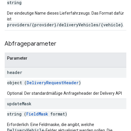
string
Der eindeutige Name dieses Lieferfahrzeugs. Das Format dafür
ist
providers/{provider}/deliveryVehicles/{vehicle}
.
Abfrageparameter
Parameter
header
object (
DeliveryRequestHeader
)
Optional. Der standardmäßige Anfrageheader der Delivery API
update
Mask
string (
FieldMask
format)
Erforderlich. Eine Feldmaske, die angibt, welche
DeliveryVehicle
-Felder aktualisiert werden sollen. Die