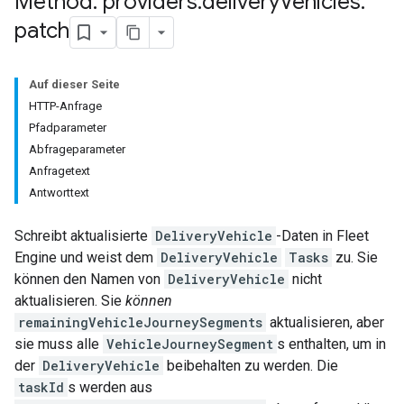
Method: providers
.
delivery
Vehicles
.
patch
Auf dieser Seite
HTTP-Anfrage
Pfadparameter
Abfrageparameter
Anfragetext
Antworttext
Schreibt aktualisierte
DeliveryVehicle
-Daten in Fleet
Engine und weist dem
DeliveryVehicle
Tasks
zu. Sie
können den Namen von
DeliveryVehicle
nicht
aktualisieren. Sie
können
remainingVehicleJourneySegments
aktualisieren, aber
sie muss alle
VehicleJourneySegment
s enthalten, um in
der
DeliveryVehicle
beibehalten zu werden. Die
taskId
s werden aus