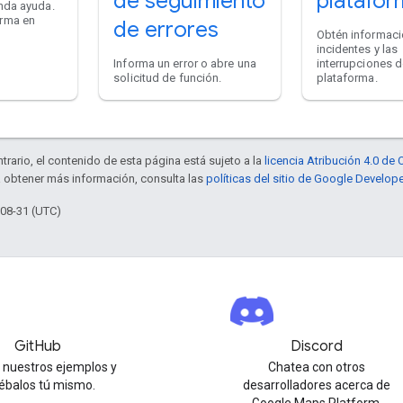
de seguimiento
platafor
nda ayuda.
rma en
de errores
Obtén informaci
incidentes y las
Informa un error o abre una
interrupciones d
solicitud de función.
plataforma.
trario, el contenido de esta página está sujeto a la
licencia Atribución 4.0 d
a obtener más información, consulta las
políticas del sitio de Google Develop
-08-31 (UTC)
GitHub
Discord
 nuestros ejemplos y
Chatea con otros
ébalos tú mismo.
desarrolladores acerca de