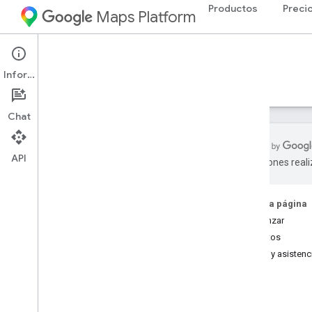
Productos
Preci
Maps Platform
Web
Maps Static API
Información
Guías
Recursos
Chat
API
traducciones real
API de Maps Static
Descripción general
En esta página
Comenzar
Comenzar
Atributos
Configuración
Ayuda y asistenc
Configura la API de Maps Static
Usa una firma digital
Cómo personalizar mapas