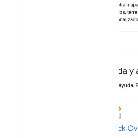
Muestra mapas 
híbridos, terr
personalizado
Ayuda y 
Obtén ayuda. B
Stack Ov