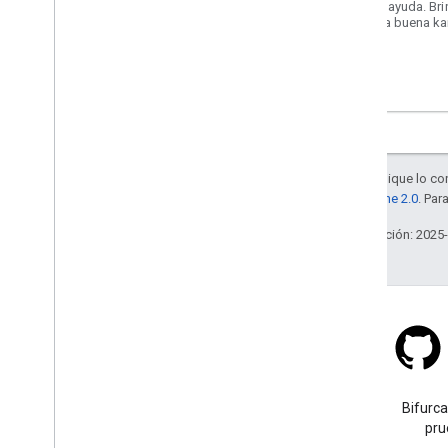
Obtén ayuda. Bri
Genera buena ka
Maps.
Salvo que se indique lo con
la
licencia Apache 2.0
. Par
Última actualización: 2025
Stack Overflow
Haz una pregunta con la
Bifurca
etiqueta google-maps.
pru