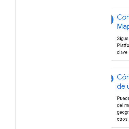
explore
Com
Map
Sigue
Platfo
clave
palette
Cóm
de 
Puede
del m
geográ
otros.