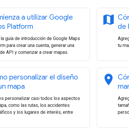
map
ienza a utilizar Google
Cóm
s Platform
de 
 la guía de introducción de Google Maps
Agreg
rm para crear una cuenta, generar una
tu ma
 de API y comenzar a crear mapas.
location_on
o personalizar el diseño
Cóm
un mapa
mar
s personalizar casi todos los aspectos
Agreg
apa, como las rutas, los accidentes
tamañ
ficos y los lugares de interés, entre
perso