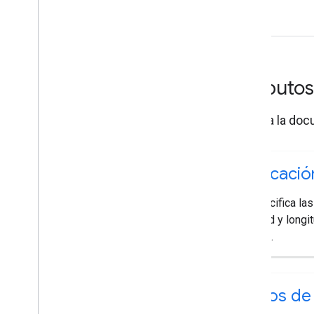
Atributo
Explora la doc
Ubicació
Especifica la
latitud y longi
mapa.
Tipos de