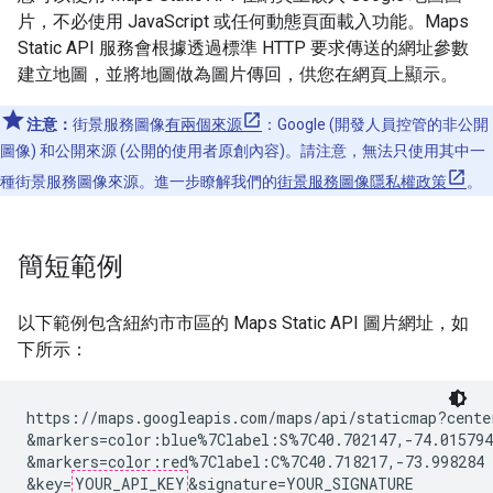
片，不必使用 JavaScript 或任何動態頁面載入功能。Maps
Static API 服務會根據透過標準 HTTP 要求傳送的網址參數
建立地圖，並將地圖做為圖片傳回，供您在網頁上顯示。
注意：
街景服務圖像
有兩個來源
：Google (開發人員控管的非公開
圖像) 和公開來源 (公開的使用者原創內容)。請注意，無法只使用其中一
種街景服務圖像來源。進一步瞭解我們的
街景服務圖像隱私權政策
。
簡短範例
以下範例包含紐約市市區的 Maps Static API 圖片網址，如
下所示：
https://maps.googleapis.com/maps/api/staticmap?cente
&markers=color:blue%7Clabel:S%7C40.702147,-74.015794
&markers=color:red%7Clabel:C%7C40.718217,-73.998284

&key=
YOUR_API_KEY