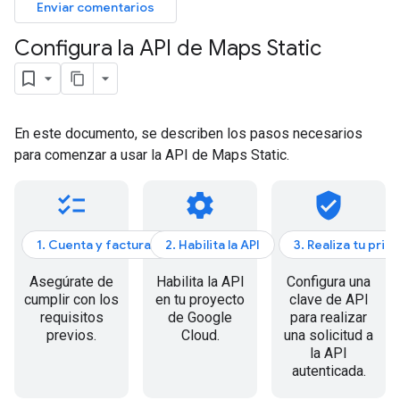
Enviar comentarios
Configura la API de Maps Static
En este documento, se describen los pasos necesarios
para comenzar a usar la API de Maps Static.
checklist
settings
verified_user
1. Cuenta y facturación
2. Habilita la API
3. Realiza tu prim
Asegúrate de
Habilita la API
Configura una
cumplir con los
en tu proyecto
clave de API
requisitos
de Google
para realizar
previos.
Cloud.
una solicitud a
la API
autenticada.