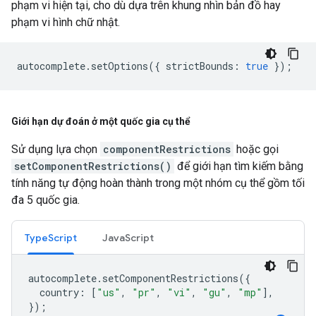
phạm vi hiện tại, cho dù dựa trên khung nhìn bản đồ hay
phạm vi hình chữ nhật.
autocomplete
.
setOptions
({
strictBounds
:
true
});
Giới hạn dự đoán ở một quốc gia cụ thể
Sử dụng lựa chọn
componentRestrictions
hoặc gọi
setComponentRestrictions()
để giới hạn tìm kiếm bằng
tính năng tự động hoàn thành trong một nhóm cụ thể gồm tối
đa 5 quốc gia.
TypeScript
JavaScript
autocomplete
.
setComponentRestrictions
({
country
:
[
"us"
,
"pr"
,
"vi"
,
"gu"
,
"mp"
],
});