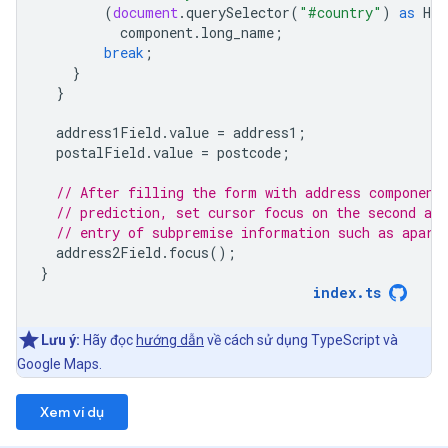
(
document
.
querySelector
(
"#country"
)
as
HTM
component
.
long_name
;
break
;
}
}
address1Field
.
value
=
address1
;
postalField
.
value
=
postcode
;
// After filling the form with address component
// prediction, set cursor focus on the second add
// entry of subpremise information such as apart
address2Field
.
focus
();
}
index
.
ts
Lưu ý:
Hãy đọc
hướng dẫn
về cách sử dụng TypeScript và
Google Maps.
Xem ví dụ