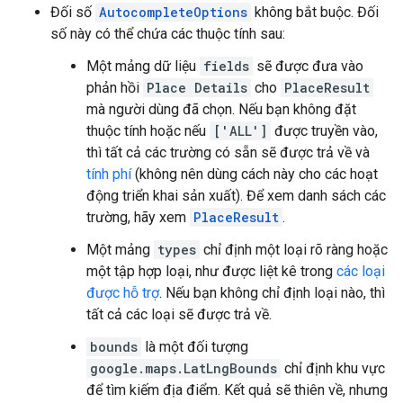
Đối số
AutocompleteOptions
không bắt buộc. Đối
số này có thể chứa các thuộc tính sau:
Một mảng dữ liệu
fields
sẽ được đưa vào
phản hồi
Place Details
cho
PlaceResult
mà người dùng đã chọn. Nếu bạn không đặt
thuộc tính hoặc nếu
['ALL']
được truyền vào,
thì tất cả các trường có sẵn sẽ được trả về và
tính phí
(không nên dùng cách này cho các hoạt
động triển khai sản xuất). Để xem danh sách các
trường, hãy xem
PlaceResult
.
Một mảng
types
chỉ định một loại rõ ràng hoặc
một tập hợp loại, như được liệt kê trong
các loại
được hỗ trợ
. Nếu bạn không chỉ định loại nào, thì
tất cả các loại sẽ được trả về.
bounds
là một đối tượng
google.maps.LatLngBounds
chỉ định khu vực
để tìm kiếm địa điểm. Kết quả sẽ thiên về, nhưng