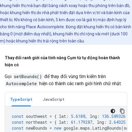
khung hiển thị mà bạn đặt bằng cách xoay hoặc thu phóng trên bản đồ,
hoặc khung hiển thị do nhà phát triển đặt dựa trên vị trí và bán kính của
thiết bị. Khi không có bán kính, 5 km được coi là giá trị mặc định hợp lý
cho tính năng Place Autocomplete. Đừng đặt khung hiển thị có bán kính
bằng 0 (một điểm duy nhất), khung hiển thị chỉ rộng vài mét (dưới 100
m) hoặc khung hiển thị trải rộng trên toàn cầu.
Thay đổi ranh giới của tính năng Cụm từ tự động hoàn thành
hiện có
Gọi
setBounds()
để thay đổi vùng tìm kiếm trên
Autocomplete
hiện có thành các ranh giới hình chữ nhật.
TypeScript
JavaScript
const
southwest
=
{
lat
:
5.6108
,
lng
:
136.589326
}
const
northeast
=
{
lat
:
61.179287
,
lng
:
2.64325
}
const
newBounds
=
new
google
.
maps
.
LatLngBounds
(
sou