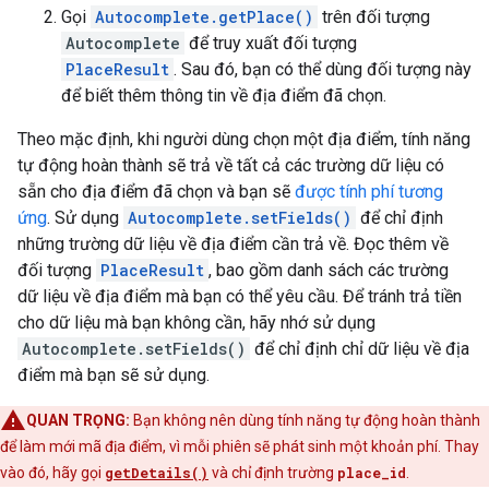
Gọi
Autocomplete.getPlace()
trên đối tượng
Autocomplete
để truy xuất đối tượng
PlaceResult
. Sau đó, bạn có thể dùng đối tượng này
để biết thêm thông tin về địa điểm đã chọn.
Theo mặc định, khi người dùng chọn một địa điểm, tính năng
tự động hoàn thành sẽ trả về tất cả các trường dữ liệu có
sẵn cho địa điểm đã chọn và bạn sẽ
được tính phí tương
ứng
. Sử dụng
Autocomplete.setFields()
để chỉ định
những trường dữ liệu về địa điểm cần trả về. Đọc thêm về
đối tượng
PlaceResult
, bao gồm danh sách các trường
dữ liệu về địa điểm mà bạn có thể yêu cầu. Để tránh trả tiền
cho dữ liệu mà bạn không cần, hãy nhớ sử dụng
Autocomplete.setFields()
để chỉ định chỉ dữ liệu về địa
điểm mà bạn sẽ sử dụng.
QUAN TRỌNG:
Bạn không nên dùng tính năng tự động hoàn thành
để làm mới mã địa điểm, vì mỗi phiên sẽ phát sinh một khoản phí. Thay
vào đó, hãy gọi
getDetails()
và chỉ định trường
place_id
.