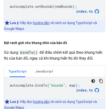
autocomplete
.
setBounds
(
newBounds
);
index
.
ts
Lưu ý:
Hãy đọc
hướng dẫn
về cách sử dụng TypeScript và
Google Maps.
Đặt ranh giới cho khung nhìn của bản đồ
Sử dụng
bindTo()
để điều chỉnh kết quả theo khung hiển
thị của bản đồ, ngay cả khi khung hiển thị đó thay đổi.
TypeScript
JavaScript
autocomplete
.
bindTo
(
"bounds"
,
map
);
index
.
ts
Lưu ý:
Hãy đọc
hướng dẫn
về cách sử dụng TypeScript và
Google Maps.