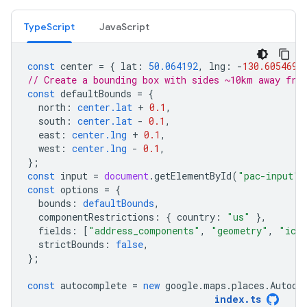
TypeScript
JavaScript
const
center
=
{
lat
:
50.064192
,
lng
:
-
130.605469
// Create a bounding box with sides ~10km away fro
const
defaultBounds
=
{
north
:
center.lat
+
0.1
,
south
:
center.lat
-
0.1
,
east
:
center.lng
+
0.1
,
west
:
center.lng
-
0.1
,
};
const
input
=
document
.
getElementById
(
"pac-input"
)
const
options
=
{
bounds
:
defaultBounds
,
componentRestrictions
:
{
country
:
"us"
},
fields
:
[
"address_components"
,
"geometry"
,
"ico
strictBounds
:
false
,
};
const
autocomplete
=
new
google
.
maps
.
places
.
Autoco
index
.
ts