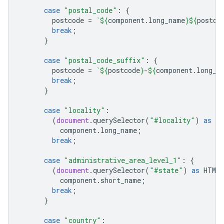
case
"postal_code"
:
{
postcode
=
`
${
component
.
long_name
}${
postco
break
;
}
case
"postal_code_suffix"
:
{
postcode
=
`
${
postcode
}
-
${
component
.
long_n
break
;
}
case
"locality"
:
(
document
.
querySelector
(
"#locality"
)
as
HT
component
.
long_name
;
break
;
case
"administrative_area_level_1"
:
{
(
document
.
querySelector
(
"#state"
)
as
HTMLI
component
.
short_name
;
break
;
}
case
"country"
: