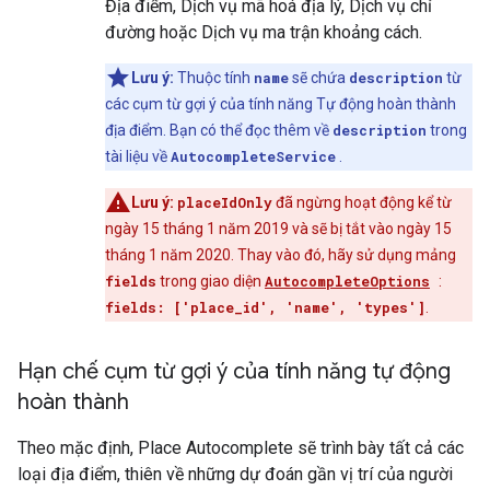
Địa điểm, Dịch vụ mã hoá địa lý, Dịch vụ chỉ
đường hoặc Dịch vụ ma trận khoảng cách.
Lưu ý:
Thuộc tính
name
sẽ chứa
description
từ
các cụm từ gợi ý của tính năng Tự động hoàn thành
địa điểm. Bạn có thể đọc thêm về
description
trong
tài liệu về
AutocompleteService
.
Lưu ý:
placeIdOnly
đã ngừng hoạt động kể từ
ngày 15 tháng 1 năm 2019 và sẽ bị tắt vào ngày 15
tháng 1 năm 2020. Thay vào đó, hãy sử dụng mảng
fields
trong giao diện
AutocompleteOptions
:
fields: ['place_id', 'name', 'types']
.
Hạn chế cụm từ gợi ý của tính năng tự động
hoàn thành
Theo mặc định, Place Autocomplete sẽ trình bày tất cả các
loại địa điểm, thiên về những dự đoán gần vị trí của người