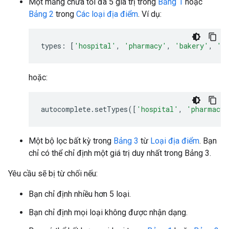
Một mảng chứa tối đa 5 giá trị trong
Bảng 1
hoặc
Bảng 2
trong
Các loại địa điểm
. Ví dụ:
types
:
[
'hospital'
,
'pharmacy'
,
'bakery'
,
'c
hoặc:
autocomplete
.
setTypes
([
'hospital'
,
'pharmacy'
Một bộ lọc bất kỳ trong
Bảng 3
từ
Loại địa điểm
. Bạn
chỉ có thể chỉ định một giá trị duy nhất trong Bảng 3.
Yêu cầu sẽ bị từ chối nếu:
Bạn chỉ định nhiều hơn 5 loại.
Bạn chỉ định mọi loại không được nhận dạng.