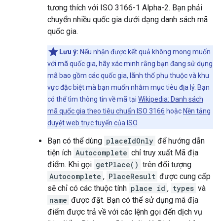
tương thích với ISO 3166-1 Alpha-2. Bạn phải
chuyển nhiều quốc gia dưới dạng danh sách mã
quốc gia.
Lưu ý:
Nếu nhận được kết quả không mong muốn
với mã quốc gia, hãy xác minh rằng bạn đang sử dụng
mã bao gồm các quốc gia, lãnh thổ phụ thuộc và khu
vực đặc biệt mà bạn muốn nhắm mục tiêu địa lý. Bạn
có thể tìm thông tin về mã tại
Wikipedia: Danh sách
mã quốc gia theo tiêu chuẩn ISO 3166
hoặc
Nền tảng
duyệt web trực tuyến của ISO
.
Bạn có thể dùng
placeIdOnly
để hướng dẫn
tiện ích
Autocomplete
chỉ truy xuất Mã địa
điểm. Khi gọi
getPlace()
trên đối tượng
Autocomplete
,
PlaceResult
được cung cấp
sẽ chỉ có các thuộc tính
place id
,
types
và
name
được đặt. Bạn có thể sử dụng mã địa
điểm được trả về với các lệnh gọi đến dịch vụ