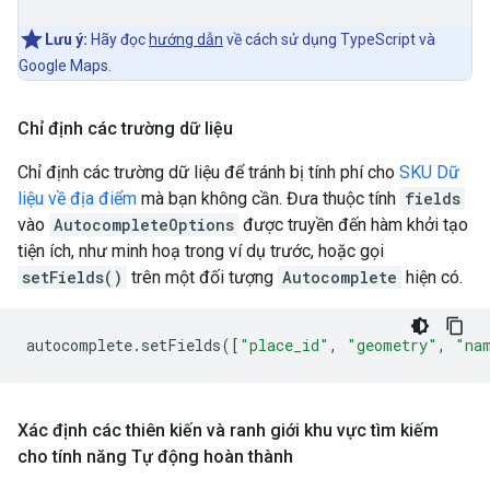
Lưu ý:
Hãy đọc
hướng dẫn
về cách sử dụng TypeScript và
Google Maps.
Chỉ định các trường dữ liệu
Chỉ định các trường dữ liệu để tránh bị tính phí cho
SKU Dữ
liệu về địa điểm
mà bạn không cần. Đưa thuộc tính
fields
vào
AutocompleteOptions
được truyền đến hàm khởi tạo
tiện ích, như minh hoạ trong ví dụ trước, hoặc gọi
setFields()
trên một đối tượng
Autocomplete
hiện có.
autocomplete
.
setFields
([
"place_id"
,
"geometry"
,
"na
Xác định các thiên kiến và ranh giới khu vực tìm kiếm
cho tính năng Tự động hoàn thành