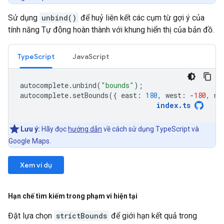
Sử dụng
unbind()
để huỷ liên kết các cụm từ gợi ý của
tính năng Tự động hoàn thành với khung hiển thị của bản đồ.
TypeScript
JavaScript
autocomplete
.
unbind
(
"bounds"
);
autocomplete
.
setBounds
({
east
:
180
,
west
:
-
180
,
no
index
.
ts
Lưu ý:
Hãy đọc
hướng dẫn
về cách sử dụng TypeScript và
Google Maps.
Xem ví dụ
Hạn chế tìm kiếm trong phạm vi hiện tại
Đặt lựa chọn
strictBounds
để giới hạn kết quả trong