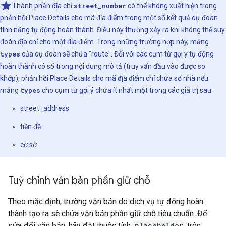
Thành phần địa chỉ
street_number
có thể không xuất hiện trong
phản hồi Place Details cho mã địa điểm trong một số kết quả dự đoán
tính năng tự động hoàn thành. Điều này thường xảy ra khi không thể suy
đoán địa chỉ cho một địa điểm. Trong những trường hợp này, mảng
types
của dự đoán sẽ chứa "route". Đối với các cụm từ gợi ý tự động
hoàn thành có số trong nội dung mô tả (truy vấn đầu vào được so
khớp), phản hồi Place Details cho mã địa điểm chỉ chứa số nhà nếu
mảng
types
cho cụm từ gợi ý chứa ít nhất một trong các giá trị sau:
street_address
tiền đề
cơ sở
Tuỳ chỉnh văn bản phần giữ chỗ
Theo mặc định, trường văn bản do dịch vụ tự động hoàn
thành tạo ra sẽ chứa văn bản phần giữ chỗ tiêu chuẩn. Để
sửa đổi văn bản, hãy đặt thuộc tính
placeholder
trên