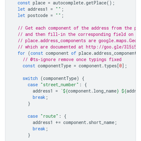
const
place
=
autocomplete
.
getPlace
();
let
address1
=
""
;
let
postcode
=
""
;
// Get each component of the address from the pl
// and then fill-in the corresponding field on t
// place.address_components are google.maps.Geoc
// which are documented at http://goo.gle/3l5i5M
for
(
const
component
of
place
.
address_components
// @ts-ignore remove once typings fixed
const
componentType
=
component
.
types
[
0
];
switch
(
componentType
)
{
case
"street_number"
:
{
address1
=
`
${
component
.
long_name
}
${
addre
break
;
}
case
"route"
:
{
address1
+=
component
.
short_name
;
break
;
}