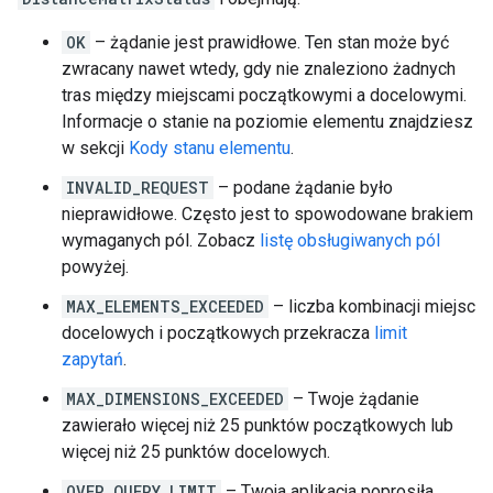
OK
– żądanie jest prawidłowe. Ten stan może być
zwracany nawet wtedy, gdy nie znaleziono żadnych
tras między miejscami początkowymi a docelowymi.
Informacje o stanie na poziomie elementu znajdziesz
w sekcji
Kody stanu elementu
.
INVALID_REQUEST
– podane żądanie było
nieprawidłowe. Często jest to spowodowane brakiem
wymaganych pól. Zobacz
listę obsługiwanych pól
powyżej.
MAX_ELEMENTS_EXCEEDED
– liczba kombinacji miejsc
docelowych i początkowych przekracza
limit
zapytań
.
MAX_DIMENSIONS_EXCEEDED
– Twoje żądanie
zawierało więcej niż 25 punktów początkowych lub
więcej niż 25 punktów docelowych.
OVER_QUERY_LIMIT
– Twoja aplikacja poprosiła