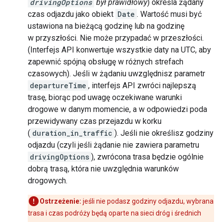
drivingOptions
był prawidłowy
) określa żądany
czas odjazdu jako obiekt
Date
. Wartość musi być
ustawiona na bieżącą godzinę lub na godzinę
w przyszłości. Nie może przypadać w przeszłości.
(Interfejs API konwertuje wszystkie daty na UTC, aby
zapewnić spójną obsługę w różnych strefach
czasowych). Jeśli w żądaniu uwzględnisz parametr
departureTime
, interfejs API zwróci najlepszą
trasę, biorąc pod uwagę oczekiwane warunki
drogowe w danym momencie, a w odpowiedzi poda
przewidywany czas przejazdu w korku
(
duration_in_traffic
). Jeśli nie określisz godziny
odjazdu (czyli jeśli żądanie nie zawiera parametru
drivingOptions
), zwrócona trasa będzie ogólnie
dobrą trasą, która nie uwzględnia warunków
drogowych.
Ostrzeżenie:
jeśli nie podasz godziny odjazdu, wybrana
trasa i czas podróży będą oparte na sieci dróg i średnich