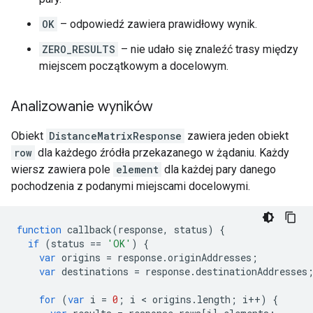
OK
– odpowiedź zawiera prawidłowy wynik.
ZERO_RESULTS
– nie udało się znaleźć trasy między
miejscem początkowym a docelowym.
Analizowanie wyników
Obiekt
DistanceMatrixResponse
zawiera jeden obiekt
row
dla każdego źródła przekazanego w żądaniu. Każdy
wiersz zawiera pole
element
dla każdej pary danego
pochodzenia z podanymi miejscami docelowymi.
function
callback
(
response
,
status
)
{
if
(
status
==
'OK'
)
{
var
origins
=
response
.
originAddresses
;
var
destinations
=
response
.
destinationAddresses
for
(
var
i
=
0
;
i
<
origins
.
length
;
i
++
)
{