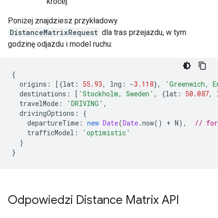
krócej.
Poniżej znajdziesz przykładowy
DistanceMatrixRequest
dla tras przejazdu, w tym
godzinę odjazdu i model ruchu:
{
origins
:
[{
lat
:
55.93
,
lng
:
-
3.118
},
'Greenwich, E
destinations
:
[
'Stockholm, Sweden'
,
{
lat
:
50.087
,
travelMode
:
'DRIVING'
,
drivingOptions
:
{
departureTime
:
new
Date
(
Date
.
now
()
+
N
),
// fo
trafficModel
:
'optimistic'
}
}
Odpowiedzi Distance Matrix API