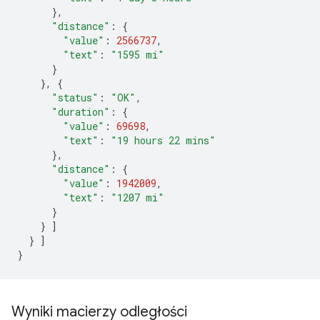
},
"distance"
:
{
"value"
:
2566737
,
"text"
:
"1595 mi"
}
},
{
"status"
:
"OK"
,
"duration"
:
{
"value"
:
69698
,
"text"
:
"19 hours 22 mins"
},
"distance"
:
{
"value"
:
1942009
,
"text"
:
"1207 mi"
}
}
]
}
]
}
Wyniki macierzy odległości