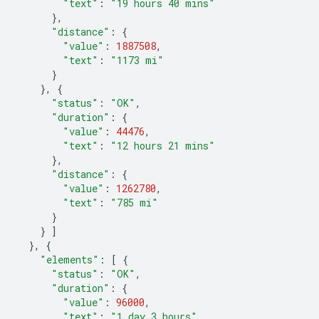
"text"
:
"19 hours 40 mins"
},
"distance"
:
{
"value"
:
1887508
,
"text"
:
"1173 mi"
}
},
{
"status"
:
"OK"
,
"duration"
:
{
"value"
:
44476
,
"text"
:
"12 hours 21 mins"
},
"distance"
:
{
"value"
:
1262780
,
"text"
:
"785 mi"
}
}
]
},
{
"elements"
:
[
{
"status"
:
"OK"
,
"duration"
:
{
"value"
:
96000
,
"text"
:
"1 day 3 hours"