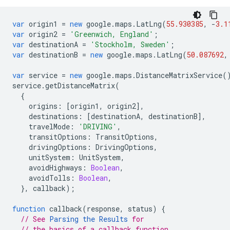
var
origin1
=
new
google
.
maps
.
LatLng
(
55.930385
,
-
3.1
var
origin2
=
'Greenwich, England'
;
var
destinationA
=
'Stockholm, Sweden'
;
var
destinationB
=
new
google
.
maps
.
LatLng
(
50.087692
,
var
service
=
new
google
.
maps
.
DistanceMatrixService
(
service
.
getDistanceMatrix
(
{
origins
:
[
origin1
,
origin2
],
destinations
:
[
destinationA
,
destinationB
],
travelMode
:
'DRIVING'
,
transitOptions
:
TransitOptions
,
drivingOptions
:
DrivingOptions
,
unitSystem
:
UnitSystem
,
avoidHighways
:
Boolean
,
avoidTolls
:
Boolean
,
},
callback
);
function
callback
(
response
,
status
)
{
// See 
Parsing the Results
 for
// the basics of a callback function.