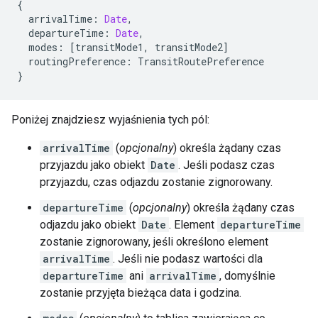
{
arrivalTime
:
Date
,
departureTime
:
Date
,
modes
:
[
transitMode1
,
transitMode2
]
routingPreference
:
TransitRoutePreference
}
Poniżej znajdziesz wyjaśnienia tych pól:
arrivalTime
(
opcjonalny
) określa żądany czas
przyjazdu jako obiekt
Date
. Jeśli podasz czas
przyjazdu, czas odjazdu zostanie zignorowany.
departureTime
(
opcjonalny
) określa żądany czas
odjazdu jako obiekt
Date
. Element
departureTime
zostanie zignorowany, jeśli określono element
arrivalTime
. Jeśli nie podasz wartości dla
departureTime
ani
arrivalTime
, domyślnie
zostanie przyjęta bieżąca data i godzina.