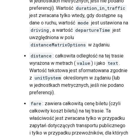
w jednostkach metrycznych, jeśli nie podano
preferencji). Wartość
duration_in_traffic
jest zwracana tylko wtedy, gdy dostępne są
dane o ruchu, wartość
mode
jest ustawiona na
driving
, a wartość
departureTime
jest
uwzględniona w polu
distanceMatrixOptions
w żądaniu.
distance
: całkowita odległość na tej trasie
wyrażona w metrach (
value
) i jako
text
.
Wartość tekstowa jest sformatowana zgodnie
z
unitSystem
określonym w żądaniu (lub
w jednostkach metrycznych, jeśli nie podano
preferencji).
fare
: zawiera całkowitą cenę biletu (czyli
całkowity koszt biletu) na tej trasie. Ta
właściwość jest zwracana tylko w przypadku
zapytań dotyczących transportu publicznego
i tylko w przypadku przewoźników, dla których