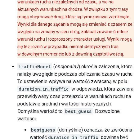
warunkach ruchu niezależnych od czasu, a nie na
aktualnych warunkach na drodze. W związku z tym trasy
mogą obejmować drogi, które są tymczasowo zamknięte.
Wyniki dla danego żądania mogą się zmieniać z czasem ze
względu na zmiany w sieci dróg, zaktualizowane średnie
warunki ruchu i rozproszony charakter usługi. Wyniki mogą
się też różnić w przypadku niemal identycznych tras
w dowolnym momencie lub z dowolną częstotliwością.
trafficModel
(
opcjonalny
) określa założenia, które
należy uwzględnić podczas obliczania czasu w ruchu.
To ustawienie wpływa na wartość zwracaną w polu
duration_in_traffic
w odpowiedzi, która zawiera
przewidywany czas przejazdu w warunkach ruchu na
podstawie średnich wartości historycznych.
Domyślna wartość to
best_guess
. Dozwolone
wartości:
bestguess
(domyślnie) oznacza, że zwrócona
wartość
duration_in_traffic
powinna być