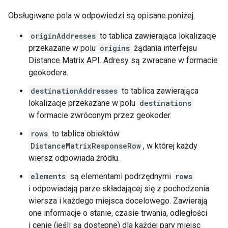
Obsługiwane pola w odpowiedzi są opisane poniżej.
originAddresses
to tablica zawierająca lokalizacje
przekazane w polu
origins
żądania interfejsu
Distance Matrix API. Adresy są zwracane w formacie
geokodera.
destinationAddresses
to tablica zawierająca
lokalizacje przekazane w polu
destinations
w formacie zwróconym przez geokoder.
rows
to tablica obiektów
DistanceMatrixResponseRow
, w której każdy
wiersz odpowiada źródłu.
elements
są elementami podrzędnymi
rows
i odpowiadają parze składającej się z pochodzenia
wiersza i każdego miejsca docelowego. Zawierają
one informacje o stanie, czasie trwania, odległości
i cenie (jeśli są dostępne) dla każdej pary miejsc