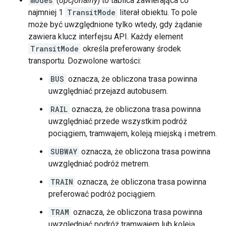
modes
(
opcjonalny
) to tablica zawierająca co
najmniej 1
TransitMode
literał obiektu. To pole
może być uwzględnione tylko wtedy, gdy żądanie
zawiera klucz interfejsu API. Każdy element
TransitMode
określa preferowany środek
transportu. Dozwolone wartości:
BUS
oznacza, że obliczona trasa powinna
uwzględniać przejazd autobusem.
RAIL
oznacza, że obliczona trasa powinna
uwzględniać przede wszystkim podróż
pociągiem, tramwajem, koleją miejską i metrem.
SUBWAY
oznacza, że obliczona trasa powinna
uwzględniać podróż metrem.
TRAIN
oznacza, że obliczona trasa powinna
preferować podróż pociągiem.
TRAM
oznacza, że obliczona trasa powinna
uwzględniać podróż tramwajem lub koleją