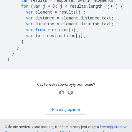
var
results
=
response
.
rows
[
i
].
elements
;
for
(
var
j
=
0
;
j
<
results
.
length
;
j
++
)
{
var
element
=
results
[
j
];
var
distance
=
element
.
distance
.
text
;
var
duration
=
element
.
duration
.
text
;
var
from
=
origins
[
i
];
var
to
=
destinations
[
j
];
}
}
}
}
Czy te wskazówki były pomocne?
Prześlij opinię
O ile nie stwierdzono inaczej, treść tej strony jest objęta
licencją Creative