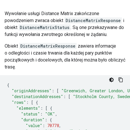
Wywołanie usługi Distance Matrix zakończone
powodzeniem zwraca obiekt
DistanceMatrixResponse
i
obiekt
DistanceMatrixStatus
. Są one przekazywane do
funkcji wywołania zwrotnego określonej w żądaniu.
Obiekt
DistanceMatrixResponse
zawiera informacje
o odległości i czasie trwania dla każdej pary punktów
początkowych i docelowych, dla której można było obliczyć
trasę.
{
"originAddresses"
:
[
"Greenwich, Greater London, U
"destinationAddresses"
:
[
"Stockholm County, Swede
"rows"
:
[
{
"elements"
:
[
{
"status"
:
"OK"
,
"duration"
:
{
"value"
:
70778
,