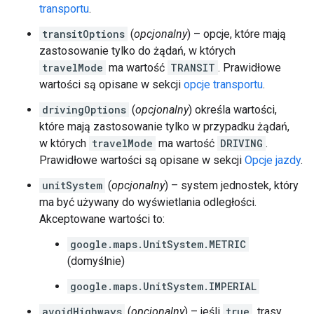
transportu
.
transitOptions
(
opcjonalny
) – opcje, które mają
zastosowanie tylko do żądań, w których
travelMode
ma wartość
TRANSIT
. Prawidłowe
wartości są opisane w sekcji
opcje transportu
.
drivingOptions
(
opcjonalny
) określa wartości,
które mają zastosowanie tylko w przypadku żądań,
w których
travelMode
ma wartość
DRIVING
.
Prawidłowe wartości są opisane w sekcji
Opcje jazdy
.
unitSystem
(
opcjonalny
) – system jednostek, który
ma być używany do wyświetlania odległości.
Akceptowane wartości to:
google.maps.UnitSystem.METRIC
(domyślnie)
google.maps.UnitSystem.IMPERIAL
avoidHighways
(
opcjonalny
) – jeśli
true
, trasy