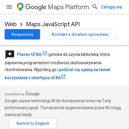
Maps Platform
Zaloguj się
Web
Maps JavaScript API
Rozpocznij
Kontakt z działem sprzedaży
reviews
Places UI Kit:
gotowa do użycia biblioteka, która
zapewnia programistom możliwość dostosowywania
i kontrolowania. Wypróbuj go i
podziel się opinią na temat
korzystania z interfejsu UI Kit
.
Google używa technologii AI do tłumaczenia treści na Twój
preferowany język. Tłumaczenia wygenerowane przez AI mogą
zawierać błędy.