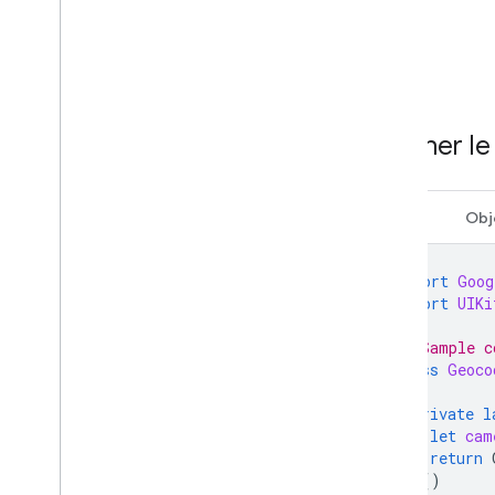
Afficher l
Swift
Obj
import
Goog
import
UIKi
// Sample c
class
Geoco
private
l
let
cam
return
}()