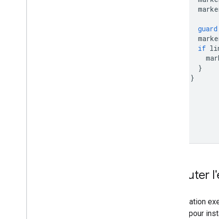
marke
guard
marke
if
li
mar
}
}
}
}
Exécuter l
L'application e
étapes pour inst