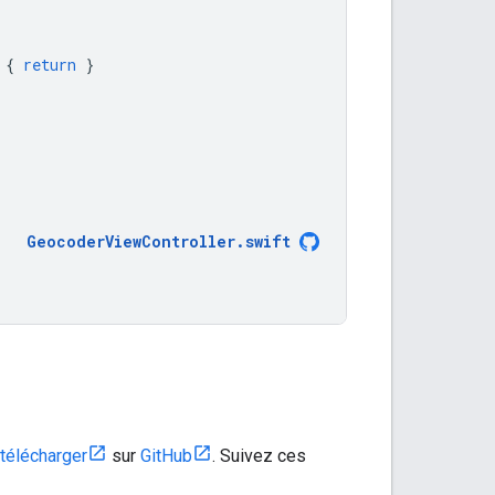
{
return
}
GeocoderViewController
.
swift
 télécharger
sur
GitHub
. Suivez ces