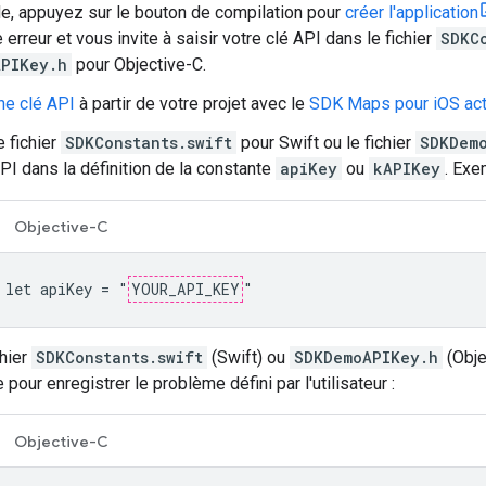
, appuyez sur le bouton de compilation pour
créer l'application
erreur et vous invite à saisir votre clé API dans le fichier
SDKC
PIKey.h
pour Objective-C.
ne clé API
à partir de votre projet avec le
SDK Maps pour iOS act
e fichier
SDKConstants.swift
pour Swift ou le fichier
SDKDem
API dans la définition de la constante
apiKey
ou
kAPIKey
. Exe
Objective-C
 let apiKey = "
YOUR_API_KEY
"
chier
SDKConstants.swift
(Swift) ou
SDKDemoAPIKey.h
(Obje
e pour enregistrer le problème défini par l'utilisateur :
Objective-C