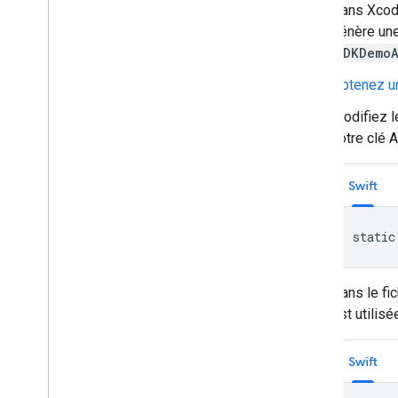
Dans Xcode
génère une 
SDKDemoA
Obtenez u
Modifiez l
votre clé 
Swift
static
Dans le fi
est utilisé
Swift