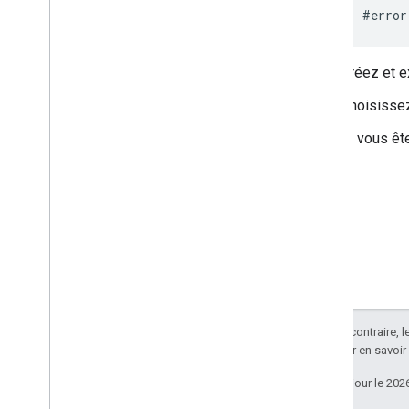
#error
Créez et e
Choisissez
Si vous êt
Sauf indication contraire, 
Apache 2.0
. Pour en savoir
Dernière mise à jour le 202