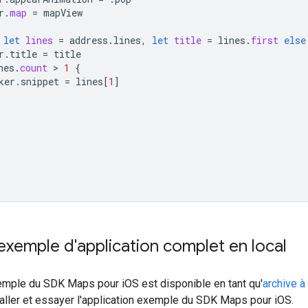
r
.
map
=
mapView
let
lines
=
address
.
lines
,
let
title
=
lines
.
first
else
r
.
title
=
title
nes
.
count
 > 
1
{
ker
.
snippet
=
lines
[
1
]
'exemple d'application complet en local
xemple du SDK Maps pour iOS est disponible en tant qu'
archive à
aller et essayer l'application exemple du SDK Maps pour iOS.