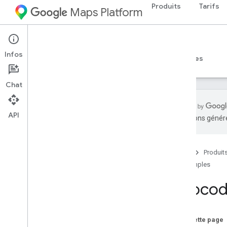
Produits
Tarifs
Maps Platform
iOS
Maps SDK for iOS
Infos
Guides
Référence
Exemples
Ressources
Chat
API
traductions généré
Aperçu
Afficher une carte de base
Accueil
Produit
Afficher une fenêtre d'informations
pour un repère
Exemples
Ajouter un repère sur une carte
Géocode
Géocoder une adresse inversée
Activer et désactiver les gestes sur la
carte
Sur cette page
Gérer les événements de repère