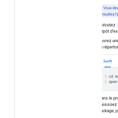
Important
: Vous de
instructions, consultez l'
Exécutez
dépôt d'ex
Ouvrez une
au réperto
Swift
open
Dans le pr
Saisissez
package, p