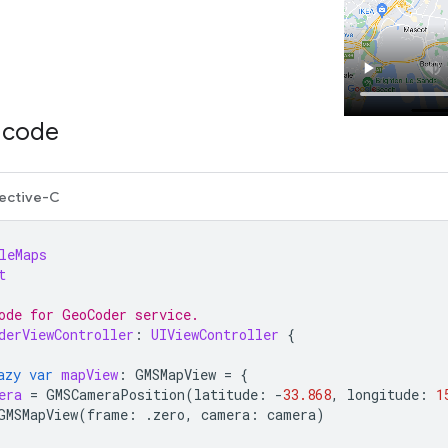
e code
ective-C
leMaps
t
ode for GeoCoder service.
derViewController
:
UIViewController
{
azy
var
mapView
:
GMSMapView
=
{
era
=
GMSCameraPosition
(
latitude
:
-
33.868
,
longitude
:
1
GMSMapView
(
frame
:
.
zero
,
camera
:
camera
)