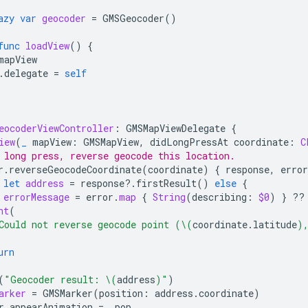
azy
var
geocoder
=
GMSGeocoder
()
func
loadView
()
{
mapView
.
delegate
=
self
eocoderViewController
:
GMSMapViewDelegate
{
iew
(
_
mapView
:
GMSMapView
,
didLongPressAt
coordinate
:
C
 long press, reverse geocode this location.
r
.
reverseGeocodeCoordinate
(
coordinate
)
{
response
,
error
let
address
=
response
?.
firstResult
()
else
{
errorMessage
=
error
.
map
{
String
(
describing
:
$0
)
}
??
nt
(
Could not reverse geocode point (
\(
coordinate
.
latitude
)
urn
(
"Geocoder result: 
\(
address
)
"
)
arker
=
GMSMarker
(
position
:
address
.
coordinate
)
r
.
appearAnimation
=
.
pop