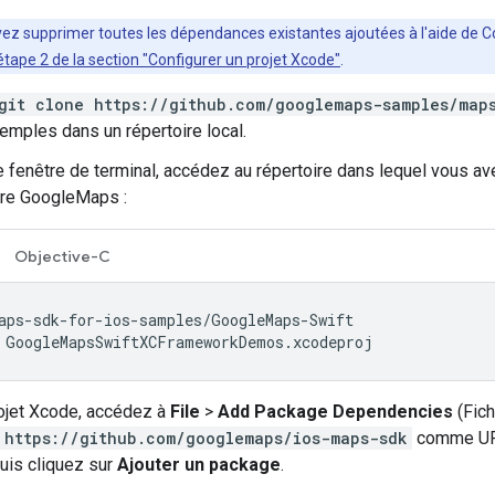
vez supprimer toutes les dépendances existantes ajoutées à l'aide de
étape 2 de la section "Configurer un projet Xcode"
.
git clone https://github.com/googlemaps-samples/map
emples dans un répertoire local.
 fenêtre de terminal, accédez au répertoire dans lequel vous av
ire GoogleMaps :
Objective-C
 GoogleMapsSwiftXCFrameworkDemos.xcodeproj
ojet Xcode, accédez à
File
>
Add Package Dependencies
(Fich
https://github.com/googlemaps/ios-maps-sdk
comme UR
uis cliquez sur
Ajouter un package
.