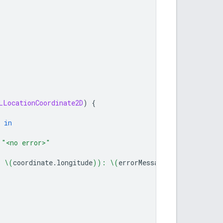
LLocationCoordinate2D
)
{
in
"<no error>"
, 
\(
coordinate
.
longitude
)
): 
\(
errorMessage
)
"