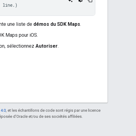
s line.)
nte une liste de
démos du SDK Maps
.
SDK Maps pour iOS.
ion, sélectionnez
Autoriser
.
 4.0
, et les échantillons de code sont régis par une licence
posée d'Oracle et/ou de ses sociétés affiliées.