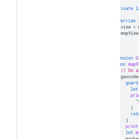
private
l
override
view
=
mapView
}
}
extension
G
func
mapV
// On a
geocode
guard
let
pri
"
)
ret
}
print
let
m
marke