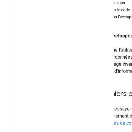
Premiers pas
Activer le bouton Ma position
Afficher le code
Dessiner des polygones sur une carte
Exécuter l'exempl
Dessiner des polylignes sur une carte
Ateliers de programmation et
Développeu
tutoriels
Ajouter une carte à votre application i
OS
Lorsque l'utilis
Ajouter une carte à votre application i
les coordonnées
OS avec Swift
UI
géocodage invers
fenêtre d'informa
Premiers 
Avant d'essayer
environnement d
Exemples de co