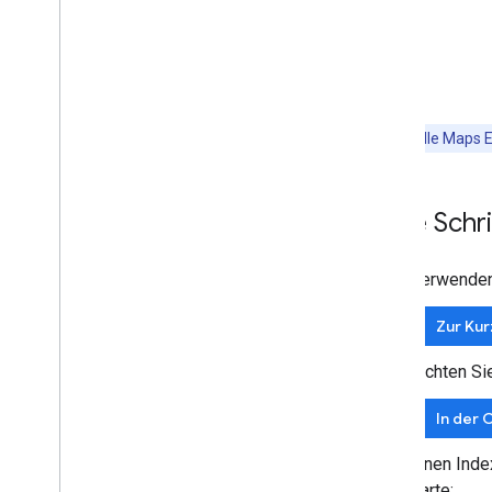
Hinweis:
Alle Maps E
Erste Schri
Verwenden 
Zur Kur
Richten Si
In der 
Einen Inde
Karte: