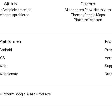
GitHub
Discord
r Beispiele erstellen
Mit anderen Entwicklern zum
elbst ausprobieren
Thema „Google Maps
Platform“ chatten
Plattformen
Pro
Android
Prei
iOS
Vert
Web
Sup
Webdienste
Nut
 Platform
Google AI
Alle Produkte