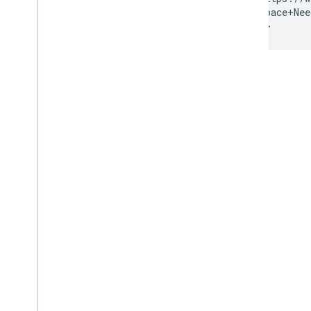
    &q=Space+Nee
</iframe>