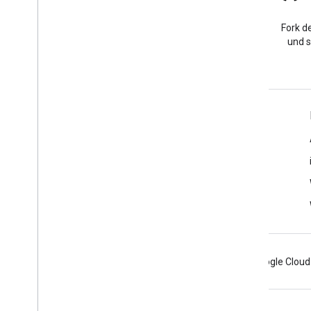
Stack Overflow
Eine Frage mit dem Tag
Fork de
„google-maps“ stellen
und s
Weitere Informationen
FAQ
API-Auswahl
Best Practices für die API-Sicherheit
Nutzung von Webdiensten optimieren
Android
Chrome
Firebase
Google Cloud