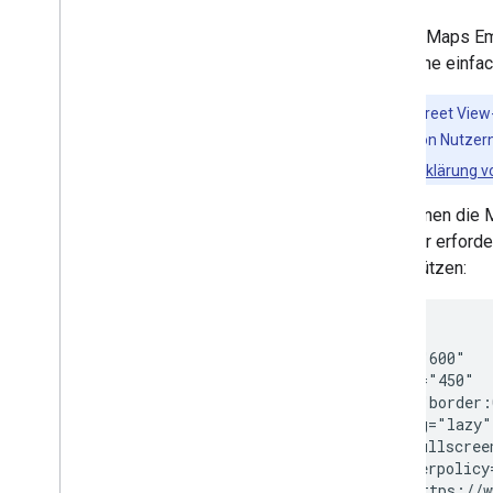
Mit der Maps Em
dazu eine einfac
Hinweis
:Street View
(öffentliche, von Nutzern
Datenschutzerklärung v
Sie können die
kann der erford
unterstützen:
<iframe

  width="600"

  height="450"

  style="border:
  loading="lazy"

  allowfullscreen
  referrerpolicy
  src="https://w