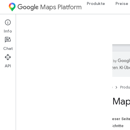
Produkte
Preise
Maps Platform
Web
Maps Embed API
Info
Leitfäden
Ressourcen
Chat
API
übersetzen. KI-Üb
Übersicht
Schnelleinstieg
Startseite
Produ
Einrichtung
Die Map
Maps Embed API einrichten
Entwicklerleitfäden
Auf dieser Seit
Karten einbetten
Erste Schritte