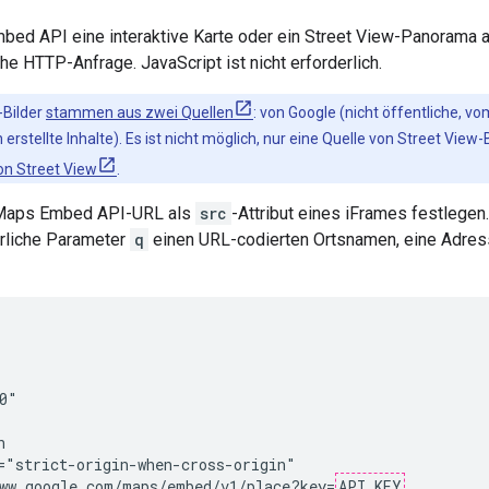
bed API eine interaktive Karte oder ein Street View-Panorama a
he HTTP-Anfrage. JavaScript ist nicht erforderlich.
-Bilder
stammen aus zwei Quellen
: von Google (nicht öffentliche, v
 erstellte Inhalte). Es ist nicht möglich, nur eine Quelle von Street Vi
on Street View
.
 Maps Embed API-URL als
src
-Attribut eines iFrames festlegen
erliche Parameter
q
einen URL-codierten Ortsnamen, eine Adres
0"



="strict-origin-when-cross-origin"

ww.google.com/maps/embed/v1/place?key=
API_KEY