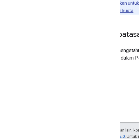
Tips:
Pastikan untu
pemberitahuan kuota
.
Pembatasa
Untuk mengetahu
Lisensi
dalam Pe
Kecuali dinyatakan lain, k
Lisensi Apache 2.0
. Untuk