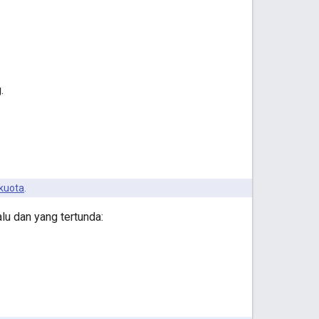
.
kuota
.
u dan yang tertunda: