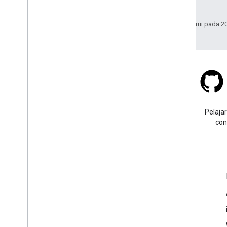
afiliasinya.
Terakhir diperbarui pada 2
Stack Overflow
Ajukan pertanyaan dengan
Pelajar
tag google-maps.
con
Pelajari Lebih Lanjut
FAQ
API Picker
Praktik terbaik keamanan API