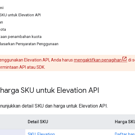
ni
 SKU untuk Elevation API
an
uota
ntaan penambahan kuota
asarkan Persyaratan Penggunaan
nggunakan Elevation API, Anda harus
mengaktifkan penagihan
di 
rmintaan API atau SDK.
 harga SKU untuk Elevation API
nunjukkan detail SKU dan harga untuk Elevation API.
Detail SKU
Harga SK
SKU: Elevation
Daftar ha