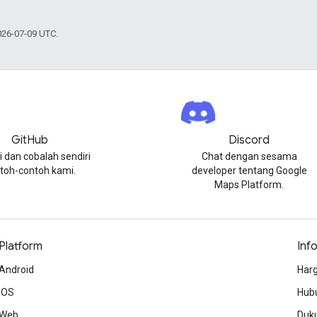
026-07-09 UTC.
GitHub
Discord
i dan cobalah sendiri
Chat dengan sesama
toh-contoh kami.
developer tentang Google
Maps Platform.
Platform
Inf
Android
Harg
iOS
Hubu
Web
Duk