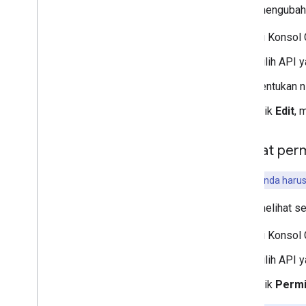
Untuk mengubah n
Di Konsol 
Pilih API 
Tentukan n
Klik
Edit
, 
Melihat per
Penting:
Anda harus
Untuk melihat s
Di Konsol 
Pilih API 
Klik
Perm