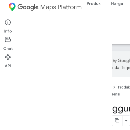
Produk
Harga
Maps Platform
Web Services
Elevation API
Info
Panduan
Referensi
Chat
API
pilihan Anda. Te
Dukungan
Opsi dukungan
Beranda
Produk
FAQ Maps
Referensi
Ikuti perkembangan berita
Penggun
Praktik terbaik
Praktik terbaik layanan web
Library klien