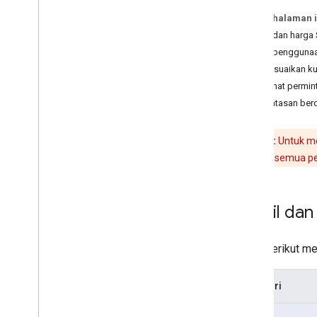
Pada halaman i
Penagihan dan pemantauan
Detail dan harga
Penggunaan dan penagihan
Batas pengguna
Pelaporan dan pemantauan
Menyesuaikan k
Melihat permi
Kebijakan dan persyaratan
Pembatasan berd
Kebijakan dan atribusi
Persyaratan layanan
Pengingat:
Untuk me
OAuth dengan semua pe
Detail dan
Tabel berikut me
Kategori
Pro