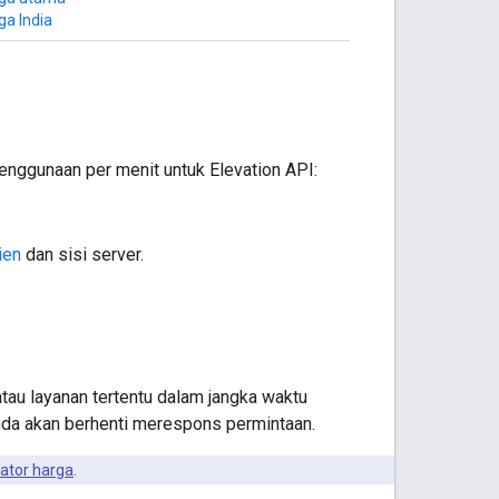
ga India
enggunaan per menit untuk Elevation API:
lien
dan sisi server.
au layanan tertentu dalam jangka waktu
Anda akan berhenti merespons permintaan.
lator harga
.