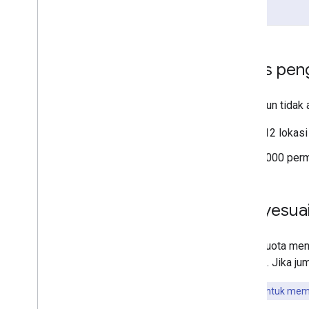
Batas pen
Meskipun tidak a
512 lokasi
6.000 perm
Menyesuai
Batas kuota men
tertentu. Jika j
Penting:
Untuk mema