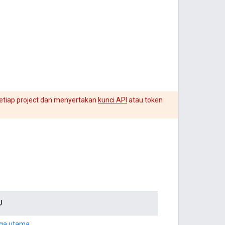
setiap project dan menyertakan
kunci API
atau token
U
rga utama