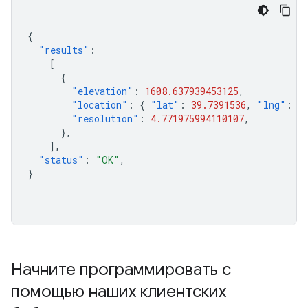
{
"results"
:
[
{
"elevation"
:
1608.637939453125
,
"location"
:
{
"lat"
:
39.7391536
,
"lng"
:
-
"resolution"
:
4.771975994110107
,
},
],
"status"
:
"OK"
,
}
Начните программировать с
помощью наших клиентских