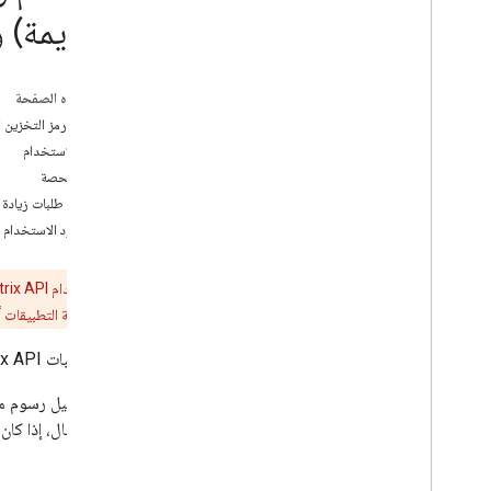
مكتبات العملاء
(القديمة) و
الفوترة والمراقبة
الاستخدام والفوترة
على هذه الصفحة
إعداد التقارير والمراقبة
تفاصيل رمز التخزين التعريفي والأ
حدود الاستخدام
السياسات والأحكام
تعديل الحصة
السياسات والإسناد
عرض طلبات زيادة 
بنود الخدمة
قيود بنود الاستخدام
تذكير:
لاستخدام Distance Matrix API (الإصدار القديم)، يجب
طلبات واجهة برمجة التطبيقات أو ح
تُنشئ طلبات Distance Matrix API (الإصدار القديم) طلبات إلى أحد رمزين للتخزين التعريفي (SKU) استنادًا إلى نوع الطلب: أساسي أو متقدّم.
يتم تحصيل رسوم مقا
سبيل المثال، إذا ك