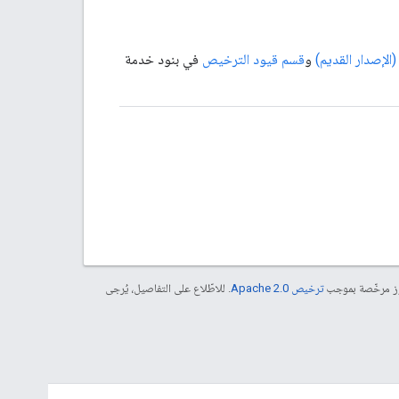
و
قسم قيود الترخيص
في بنود خدمة
موز مرخّصة بموجب
ترخيص Apache 2.0‏
. للاطّلاع على التفاصيل، يُرجى