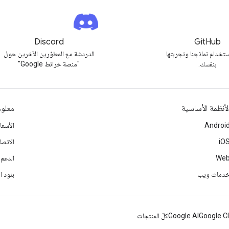
Discord
GitHub
تخدام نماذجنا وتجربتها
الدردشة مع المطوّرين الآخرين حول
بنفسك.
"منصة خرائط Google"
لأنظمة الأساسية
معلوم
Androi
الأسع
iO
الاتصا
We
الدعم
دمات ويب
بنود ا
Google C
Google AI
كلّ المنتجات