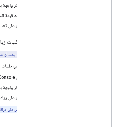
اختَر واجهة ب
حدِّد قيمة ال
انقر على
تعدي
عرض طلبات زياد
ملاحظة مهمة:
يجب أن تتو
لعرض جميع طلبات زياد
في Cloud Console، انتقِل إلى
اختَر واجهة ب
انقر على
زياد
ملاحظة:
احرص على مراقبة 