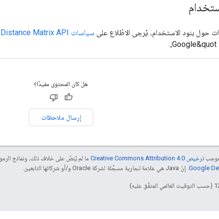
ستخدام
 حول بنود الاستخدام، يُرجى الاطّلاع على
سياسات Distance Matrix API (الإصدار القديم)
هل كان المحتوى مفيدًا؟
إرسال ملاحظات
بموجب
ترخيص Creative Commons Attribution 4.0‏
ما لم يُنصّ على خلاف ذلك، ونماذج الر
. إنّ Java هي علامة تجارية مسجَّلة لشركة Oracle و/أو شركائها التابعين.