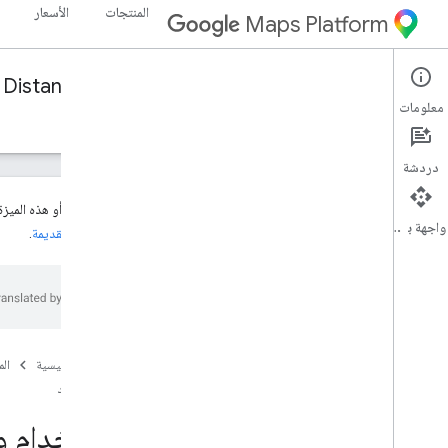
المنتجات
الأسعار
Maps Platform
Distance Matrix API (Legacy)
Web Services
معلومات
الأدلة
الموارد
دردشة
هذا المنتج أو هذه الميز
واجهة برمجة التطبيقات
والميزات القديمة
.
الدعم
خيارات الدعم
الأسئلة الشائعة حول "خرائط Google"
الاطّلاع على آخر المعلومات
ملاحظات حول الإصدار
الصفحة الرئيسية
ال
الموارد
أفضل الممارسات
أفضل الممارسات لخدمة الويب