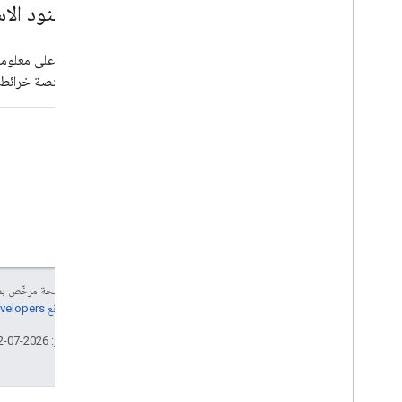
قيود بنود الا
للحصول على معلومات
&quot;منصة خرائط Google&quot;.
إنّ محتوى هذه الصفحة مرخّص 
مراجعة
سياسات موقع Google Developers‏
تاريخ التعديل الأخير: 2026-07-12 (حسب التوقيت العالمي المتفَّق عليه)