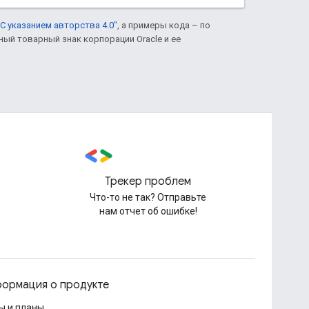
С указанием авторства 4.0"
, а примеры кода – по
нный товарный знак корпорации Oracle и ее
Трекер проблем
Что-то не так? Отправьте
нам отчет об ошибке!
ормация о продукте
ы и планы