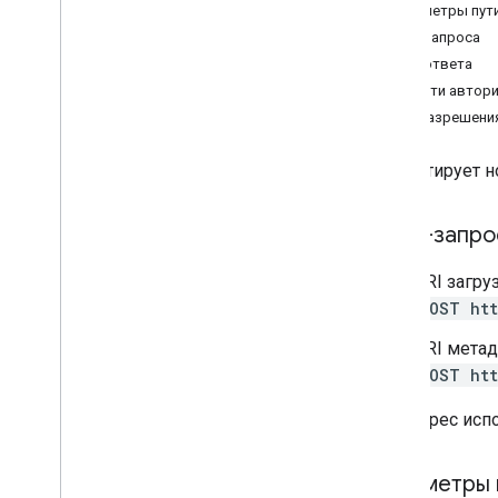
проекты
.
наборы данных
Параметры пут
Справка по RPC
Тело запроса
Тело ответа
Области автор
IAM-разрешени
Импортирует н
HTTP-запро
URI загру
POST htt
URI метад
POST htt
URL-адрес исп
Параметры 