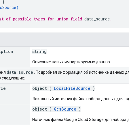
 
{
sSource
)
st of possible types for union field 
data_source
.
iption
string
Описание новых импортируемых данных.
data
_
source
ния
. Подробная информация об источнике данных д
з следующих:
rce
object (
LocalFileSource
)
Локальный источник файла набора данных для од
object (
GcsSource
)
Источник файла Google Cloud Storage для набора