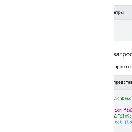
Параметры
name
Тело запро
Тело запроса 
JSON-предста
{
"versionDesc
// Union fie
"localFileSo
object (
Lo
}
,