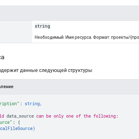
string
Необходимый. Имя ресурса. Формат: проекты/{про
са
содержит данные следующей структуры:
вление
ription"
: 
string
,
ld 
data_source
 can be only one of the following:
urce"
: 
{
calFileSource
)