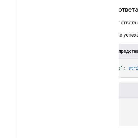
Тело ответ
Объект ответа 
В случае успе
JSON-предста
{
"name"
: 
str
}
Поля
name