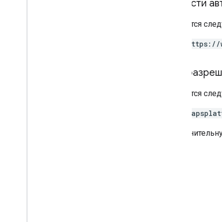
Области ав
Требуется след
https://
IAM-разреш
Требуется сл
mapsplat
Дополнительн