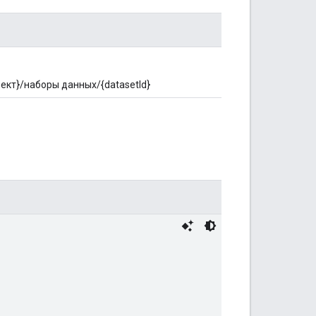
ект}/наборы данных/{datasetId}