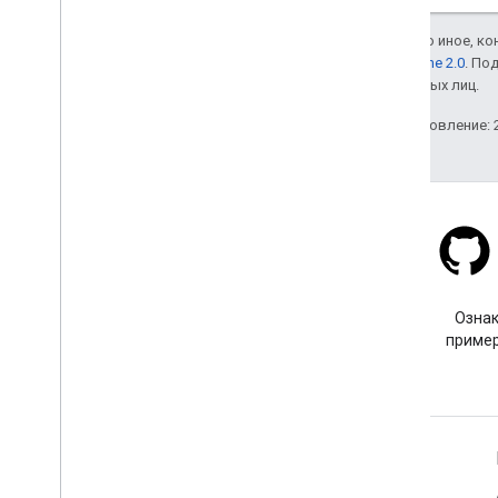
Если не указано иное, к
лицензии Apache 2.0
. По
аффилированных лиц.
Последнее обновление: 2
Stack Overflow
Задайте вопрос с тегом
Ознак
google-maps.
пример
Подробнее
Часто задаваемые вопросы