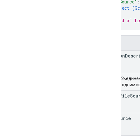
"gcsSource"
:
object (
Gc
}
// End of li
}
Поля
version
Descr
Поле объедине
только одним и
local
File
Sou
gcs
Source