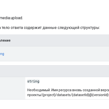
а
media.upload.
ха тело ответа содержит данные следующей структуры:
вление
ing
string
Необходимый. Имя ресурса вновь созданной верс
проекты/{project}/datasets/{datasetId}@{versionId}