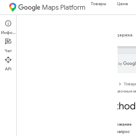
Товары
Цена
Maps Platform
Maps Datasets API
Информация
Руководства
Справочные материалы
Поддержка
Чат
API
Сведения о REST
Главная
Товар
Обзор
Справочные 
Версия 1
Ресурсы REST
Method
медиа
Обзор
скачать
Содержание
upload
HTTP-запрос