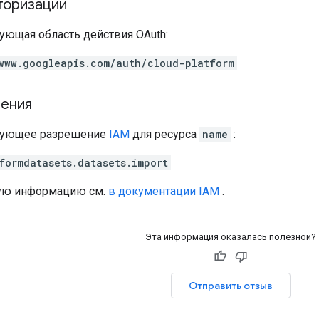
торизации
ующая область действия OAuth:
www.googleapis.com/auth/cloud-platform
ения
едующее разрешение
IAM
для ресурса
name
:
formdatasets.datasets.import
ую информацию см.
в документации IAM
.
Эта информация оказалась полезной?
Отправить отзыв