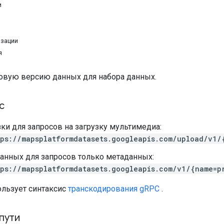
и
изации
я
овую версию данных для набора данных.
с
зки для запросов на загрузку мультимедиа:
ps://mapsplatformdatasets.googleapis.com/upload/v1/
анных для запросов только метаданных:
ps://mapsplatformdatasets.googleapis.com/v1/{name=p
ользует синтаксис
транскодирования gRPC
.
пути