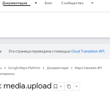
Документация
Блог
Сообщество
Эта страница переведена с помощью
Cloud Translation API
.
ы
Google Maps Platform
Документация
Maps Datasets API
материалы
: media
.
upload