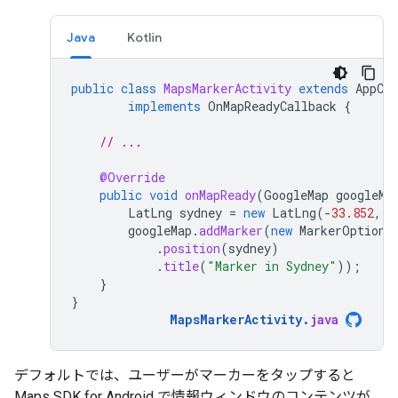
Java
Kotlin
public
class
MapsMarkerActivity
extends
AppCo
implements
OnMapReadyCallback
{
// ...
@Override
public
void
onMapReady
(
GoogleMap
googleMa
LatLng
sydney
=
new
LatLng
(
-
33.852
,
1
googleMap
.
addMarker
(
new
MarkerOptions
.
position
(
sydney
)
.
title
(
"Marker in Sydney"
));
}
}
MapsMarkerActivity
.
java
デフォルトでは、ユーザーがマーカーをタップすると
Maps SDK for Android で情報ウィンドウのコンテンツが