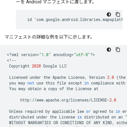
ーを Android マニフェストに渡します。
マニフェストの詳細な例を以下に示します。
<
?
xml
version
=
"1.0"
encoding
=
"utf-8"
?
>

<
!--
Copyright
2020
Google
LLC
Licensed
under
the
Apache
License
,
Version
2.0
(
the
you
may
not
use
this
file
except
in
compliance
with
You
may
obtain
a
copy
of
the
License
at
http
:
//
www
.
apache
.
org
/
licenses
/
LICENSE
-
2.0
Unless
required
by
applicable
law
or
agreed
to
in
wr
distributed
under
the
License
is
distributed
on
an
WITHOUT
WARRANTIES
OR
CONDITIONS
OF
ANY
KIND
,
eith