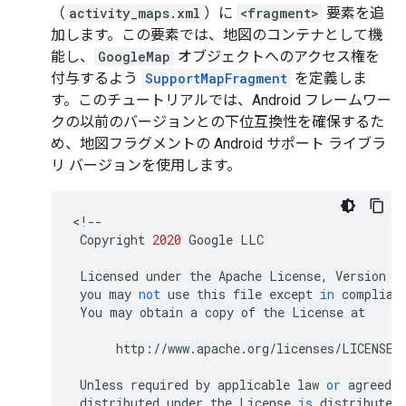
（
activity_maps.xml
）に
<fragment>
要素を追
加します。この要素では、地図のコンテナとして機
能し、
GoogleMap
オブジェクトへのアクセス権を
付与するよう
SupportMapFragment
を定義しま
す。このチュートリアルでは、Android フレームワー
クの以前のバージョンとの下位互換性を確保するた
め、地図フラグメントの Android サポート ライブラ
リ バージョンを使用します。
<
!--
Copyright
2020
Google
LLC
Licensed
under
the
Apache
License
,
Version
2
you
may
not
use
this
file
except
in
complian
You
may
obtain
a
copy
of
the
License
at
http
:
//
www
.
apache
.
org
/
licenses
/
LICENSE
-
Unless
required
by
applicable
law
or
agreed
t
distributed
under
the
License
is
distributed