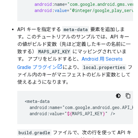
android
:
name
=
"com.google.android.gms.vers
android
:
value
=
"@integer/google_play_servi
API キーを指定する
meta-data
要素を追加しま
す。このチュートリアルのサンプルでは、API キー
の値がビルド変数（先ほど定義したキーの名前に一
致する）
MAPS_API_KEY
にマッピングされていま
す。 アプリをビルドすると、
Android 用 Secrets
Gradle プラグイン
により、
local.properties
フ
ァイル内のキーがマニフェストのビルド変数として
使えるようになります。
android:value="
${
MAPS_API_KEY
}
"
build.gradle
ファイルで、次の行を使って API キ