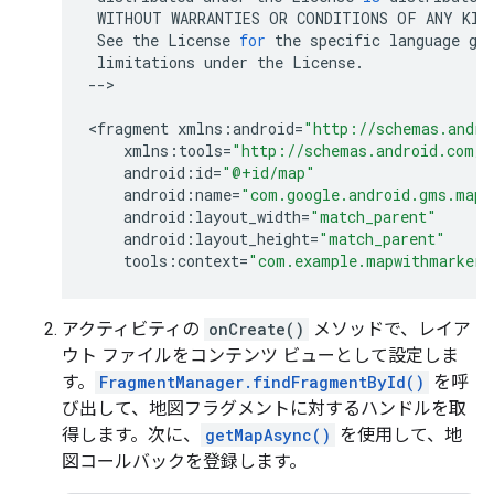
WITHOUT
WARRANTIES
OR
CONDITIONS
OF
ANY
KIN
See
the
License
for
the
specific
language
go
limitations
under
the
License
.
--
>

<
fragment
xmlns
:
android
=
"http://schemas.andro
xmlns
:
tools
=
"http://schemas.android.com/t
android
:
id
=
"@+id/map"
android
:
name
=
"com.google.android.gms.maps
android
:
layout_width
=
"match_parent"
android
:
layout_height
=
"match_parent"
tools
:
context
=
"com.example.mapwithmarker.
アクティビティの
onCreate()
メソッドで、レイア
ウト ファイルをコンテンツ ビューとして設定しま
す。
FragmentManager.findFragmentById()
を呼
び出して、地図フラグメントに対するハンドルを取
得します。次に、
getMapAsync()
を使用して、地
図コールバックを登録します。