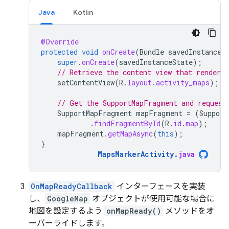
Java
Kotlin
@Override
protected
void
onCreate
(
Bundle
savedInstanceS
super
.
onCreate
(
savedInstanceState
);
// Retrieve the content view that renders
setContentView
(
R
.
layout
.
activity_maps
);
// Get the SupportMapFragment and request
SupportMapFragment
mapFragment
=
(
Support
.
findFragmentById
(
R
.
id
.
map
);
mapFragment
.
getMapAsync
(
this
);
}
MapsMarkerActivity
.
java
OnMapReadyCallback
インターフェースを実装
し、
GoogleMap
オブジェクトが使用可能な場合に
地図を設定するよう
onMapReady()
メソッドをオ
ーバーライドします。