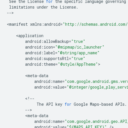
See
the
License
for
the
specific
language
governing
limitations
under
the
License
.
--
>

<
manifest
xmlns
:
android
=
"http://schemas.android.com/
<
application
android
:
allowBackup
=
"true"
android
:
icon
=
"@mipmap/ic_launcher"
android
:
label
=
"@string/app_name"
android
:
supportsRtl
=
"true"
android
:
theme
=
"@style/AppTheme"
>

<
meta
-
data
android
:
name
=
"com.google.android.gms.ver
android
:
value
=
"@integer/google_play_serv
<
!--
The
API
key
for
Google
Maps
-
based
APIs
.
--
<
meta
-
data
android
:
name
=
"com.google.android.geo.API
android
:
value
=
"${MAPS_API_KEY}"
/
>
