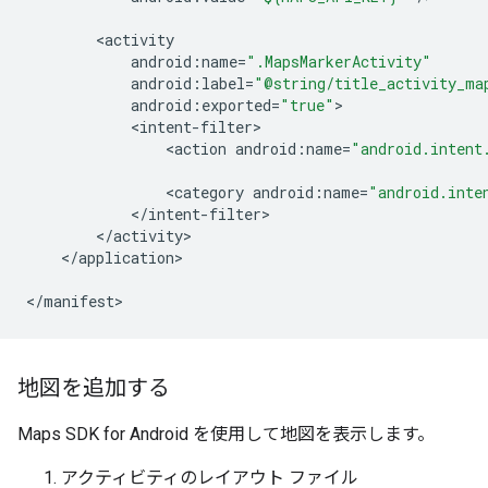
<
activity
android
:
name
=
".MapsMarkerActivity"
android
:
label
=
"@string/title_activity_ma
android
:
exported
=
"true"
<
intent
-
filter
<
action
android
:
name
=
"android.intent
<
category
android
:
name
=
"android.inte
<
/
intent
-
filter
<
/
activity
<
/
application
>

<
/
manifest
>
地図を追加する
Maps SDK for Android を使用して地図を表示します。
アクティビティのレイアウト ファイル