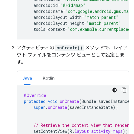
android
:
id
=
"@+id/map"
android
:
name
=
"com.google.android.gms.maps
android
:
layout_width
=
"match_parent"
android
:
layout_height
=
"match_parent"
tools
:
context
=
"com.example.currentplacede
アクティビティの
onCreate()
メソッドで、レイア
ウト ファイルをコンテンツ ビューとして設定しま
す。
Java
Kotlin
@Override
protected
void
onCreate
(
Bundle
savedInstanceS
super
.
onCreate
(
savedInstanceState
);
// Retrieve the content view that renders
setContentView
(
R
.
layout
.
activity_maps
);