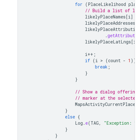
for
(
PlaceLikelihood
plac
// Build a list of lik
likelyPlaceNames
[
i
]
=
likelyPlaceAddresses
[
likelyPlaceAttributio
.
getAttributio
likelyPlaceLatLngs
[
i
]
i
++
;
if
(
i
 > 
(
count
-
1
))
break
;
}
}
// Show a dialog offering 
// marker at the selected
MapsActivityCurrentPlace
.
}
else
{
Log
.
e
(
TAG
,
"Exception: %
}
}