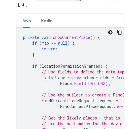
ます。
Java
Kotlin
private
void
showCurrentPlace
()
{
if
(
map
==
null
)
{
return
;
}
if
(
locationPermissionGranted
)
{
// Use fields to define the data types
List<Place
.
Field
>
placeFields
=
Array
Place
.
Field
.
LAT_LNG
);
// Use the builder to create a FindCu
FindCurrentPlaceRequest
request
=
FindCurrentPlaceRequest
.
newIn
// Get the likely places - that is, t
// are the best match for the device'