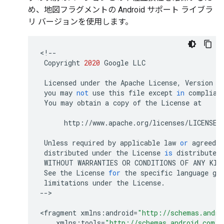
め、地図フラグメントの Android サポート ライブラ
リ バージョンを使用します。
<
!--
Copyright
2020
Google
LLC
Licensed
under
the
Apache
License
,
Version
2
you
may
not
use
this
file
except
in
complian
You
may
obtain
a
copy
of
the
License
at
http
:
//
www
.
apache
.
org
/
licenses
/
LICENSE
-
Unless
required
by
applicable
law
or
agreed
t
distributed
under
the
License
is
distributed
WITHOUT
WARRANTIES
OR
CONDITIONS
OF
ANY
KIN
See
the
License
for
the
specific
language
go
limitations
under
the
License
.
--
>

<
fragment
xmlns
:
android
=
"http://schemas.andro
xmlns
:
tools
=
"http://schemas.android.com/t