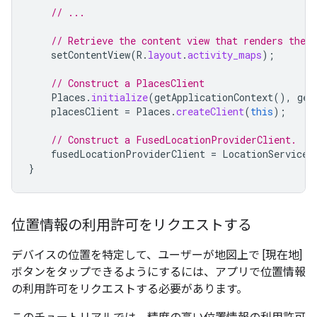
// ...
// Retrieve the content view that renders the 
setContentView
(
R
.
layout
.
activity_maps
);
// Construct a PlacesClient
Places
.
initialize
(
getApplicationContext
(),
get
placesClient
=
Places
.
createClient
(
this
);
// Construct a FusedLocationProviderClient.
fusedLocationProviderClient
=
LocationServices
}
位置情報の利用許可をリクエストする
デバイスの位置を特定して、ユーザーが地図上で [現在地
]
ボタンをタップできるようにするには、アプリで位置情報
の利用許可をリクエストする必要があります。