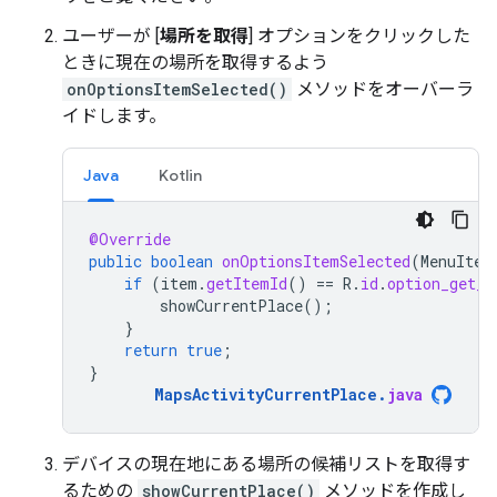
ユーザーが [
場所を取得
] オプションをクリックした
ときに現在の場所を取得するよう
onOptionsItemSelected()
メソッドをオーバーラ
イドします。
Java
Kotlin
@Override
public
boolean
onOptionsItemSelected
(
MenuItem
if
(
item
.
getItemId
()
==
R
.
id
.
option_get_p
showCurrentPlace
();
}
return
true
;
}
MapsActivityCurrentPlace
.
java
デバイスの現在地にある場所の候補リストを取得す
るための
showCurrentPlace()
メソッドを作成し