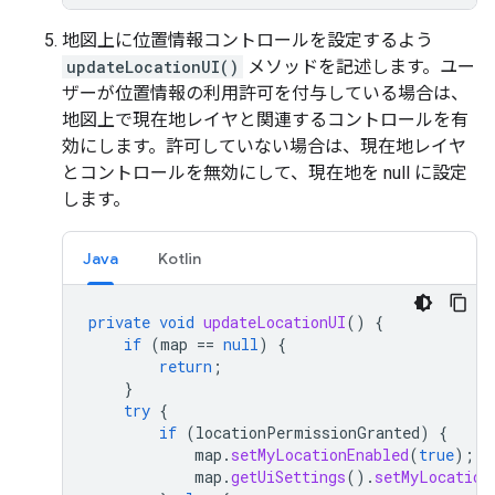
地図上に位置情報コントロールを設定するよう
updateLocationUI()
メソッドを記述します。ユー
ザーが位置情報の利用許可を付与している場合は、
地図上で現在地レイヤと関連するコントロールを有
効にします。許可していない場合は、現在地レイヤ
とコントロールを無効にして、現在地を null に設定
します。
Java
Kotlin
private
void
updateLocationUI
()
{
if
(
map
==
null
)
{
return
;
}
try
{
if
(
locationPermissionGranted
)
{
map
.
setMyLocationEnabled
(
true
);
map
.
getUiSettings
().
setMyLocation