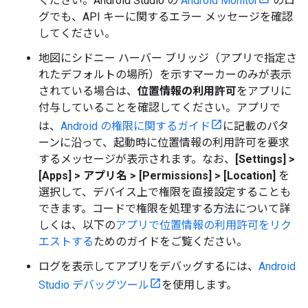
ください。Android Studio の
Android Monitor
のロ
グでも、API キーに関するエラー メッセージを確認
してください。
地図にシドニー ハーバー ブリッジ（アプリで指定さ
れたデフォルトの場所）を示すマーカーのみが表示
されている場合は、
位置情報の利用許可
をアプリに
付与していることを確認してください。アプリで
は、
Android の権限に関するガイド
に記載のパタ
ーンに沿って、起動時に位置情報の利用許可を要求
するメッセージが表示されます。なお、
[Settings] >
[Apps] > アプリ名
> [Permissions] > [Location]
を
選択して、デバイス上で権限を直接設定することも
できます。コードで権限を処理する方法について詳
しくは、以下の
アプリで位置情報の利用許可をリク
エストする
ためのガイドをご覧ください。
ログを表示してアプリをデバッグするには、
Android
Studio デバッグツール
を使用します。