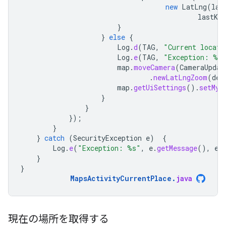
new
LatLng
(
las
lastKn
}
}
else
{
Log
.
d
(
TAG
,
"Current locati
Log
.
e
(
TAG
,
"Exception: %s
map
.
moveCamera
(
CameraUpdat
.
newLatLngZoom
(
def
map
.
getUiSettings
().
setMyL
}
}
});
}
}
catch
(
SecurityException
e
)
{
Log
.
e
(
"Exception: %s"
,
e
.
getMessage
(),
e
)
}
}
MapsActivityCurrentPlace
.
java
現在の場所を取得する