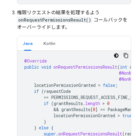
権限リクエストの結果を処理するよう
onRequestPermissionsResult()
コールバックを
オーバーライドします。
Java
Kotlin
@Override
public
void
onRequestPermissionsResult
(
int
re
@NonNu
@NonNu
locationPermissionGranted
=
false
;
if
(
requestCode
==
PERMISSIONS_REQUEST_ACCESS_FINE_LO
if
(
grantResults
.
length
 > 
0
            && 
grantResults
[
0
]
==
PackageMana
locationPermissionGranted
=
true
;
}
}
else
{
super
.
onRequestPermissionsResult
(
requ