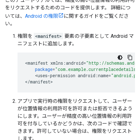
このチュートリアルでは、精度の高い位置情報の利用許可
をリクエストするためのコードを提供します。 詳細につ
いては、
Android の権限
に関するガイドをご覧くださ
い。
権限を
<manifest>
要素の子要素として Android マ
ニフェストに追加します。
<
manifest
xmlns
:
android
=
"http://schemas.andro
package
=
"com.example.currentplacedetailso
<
uses
-
permission
android
:
name
=
"android.pe
<
/
manifest
>
アプリで実行時の権限をリクエストして、ユーザー
が位置情報の利用許可を許可または拒否できるよう
にします。ユーザーが精度の高い位置情報の利用許
可を付与しているかどうかは、次のコードで確認で
きます。許可していない場合は、権限をリクエスト
します。