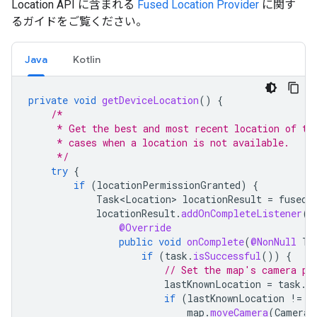
Location API に含まれる
Fused Location Provider
に関す
るガイドをご覧ください。
Java
Kotlin
private
void
getDeviceLocation
()
{
/*
     * Get the best and most recent location of th
     * cases when a location is not available.
     */
try
{
if
(
locationPermissionGranted
)
{
Task<Location>
locationResult
=
fusedL
locationResult
.
addOnCompleteListener
(
t
@Override
public
void
onComplete
(
@NonNull
Ta
if
(
task
.
isSuccessful
())
{
// Set the map's camera po
lastKnownLocation
=
task
.
g
if
(
lastKnownLocation
!=
n
map
.
moveCamera
(
CameraU