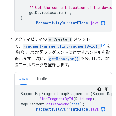
// Get the current location of the device
getDeviceLocation
();
}
MapsActivityCurrentPlace
.
java
アクティビティの
onCreate()
メソッド
で、
FragmentManager.findFragmentById()
を
呼び出して地図フラグメントに対するハンドルを取
得します。 次に、
getMapAsync()
を使用して、地
図コールバックを登録します。
Java
Kotlin
SupportMapFragment
mapFragment
=
(
SupportMapF
.
findFragmentById
(
R
.
id
.
map
);
mapFragment
.
getMapAsync
(
this
);
MapsActivityCurrentPlace
.
java