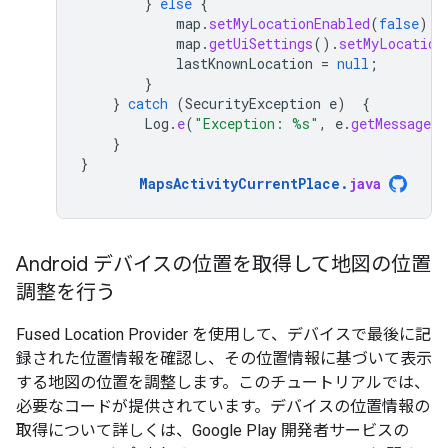
}
else
{
map
.
setMyLocationEnabled
(
false
);
map
.
getUiSettings
().
setMyLocation
lastKnownLocation
=
null
;
}
}
catch
(
SecurityException
e
)
{
Log
.
e
(
"Exception: %s"
,
e
.
getMessage
(
}
}
MapsActivityCurrentPlace
.
java
Android デバイスの位置を取得して地図の位置
調整を行う
Fused Location Provider を使用して、デバイスで最後に記
録された位置情報を確認し、その位置情報に基づいて表示
する地図の位置を調整します。このチュートリアルでは、
必要なコードが提供されています。デバイスの位置情報の
取得について詳しくは、Google Play 開発者サービスの