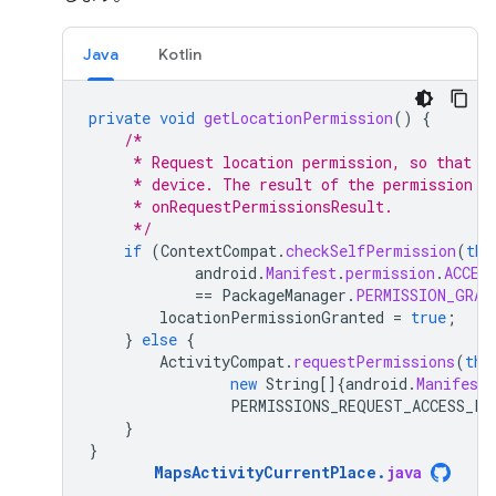
Java
Kotlin
private
void
getLocationPermission
()
{
/*
     * Request location permission, so that w
     * device. The result of the permission r
     * onRequestPermissionsResult.
     */
if
(
ContextCompat
.
checkSelfPermission
(
thi
android
.
Manifest
.
permission
.
ACCES
==
PackageManager
.
PERMISSION_GRAN
locationPermissionGranted
=
true
;
}
else
{
ActivityCompat
.
requestPermissions
(
thi
new
String
[]
{
android
.
Manifest
.
PERMISSIONS_REQUEST_ACCESS_FI
}
}
MapsActivityCurrentPlace
.
java