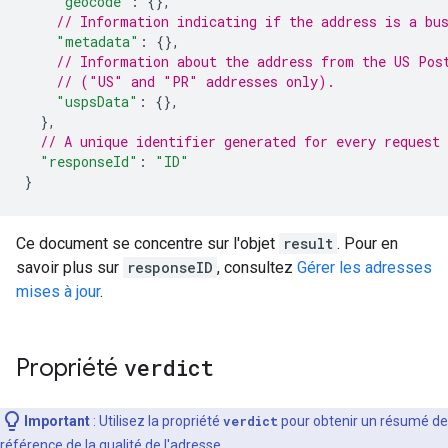
"geocode"
:
{},
// Information indicating if the address is a bu
"metadata"
:
{},
// Information about the address from the US Pos
// ("US" and "PR" addresses only).
"uspsData"
:
{},
},
// A unique identifier generated for every request
"responseId"
:
"ID"
}
Ce document se concentre sur l'objet
result
. Pour en
savoir plus sur
responseID
, consultez
Gérer les adresses
mises à jour
.
Propriété
verdict
Important
:
Utilisez la propriété
verdict
pour obtenir un résumé de
référence de la qualité de l'adresse.