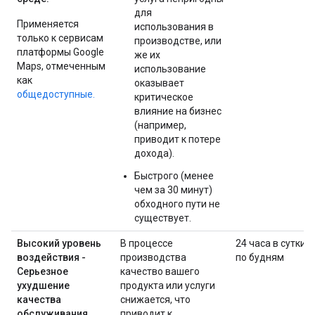
для
Применяется
использования в
только к сервисам
производстве, или
платформы Google
же их
Maps, отмеченным
использование
как
оказывает
общедоступные.
критическое
влияние на бизнес
(например,
приводит к потере
дохода).
Быстрого (менее
чем за 30 минут)
обходного пути не
существует.
Высокий уровень
В процессе
24 часа в сутки
воздействия -
производства
по будням
Серьезное
качество вашего
ухудшение
продукта или услуги
качества
снижается, что
обслуживания
приводит к