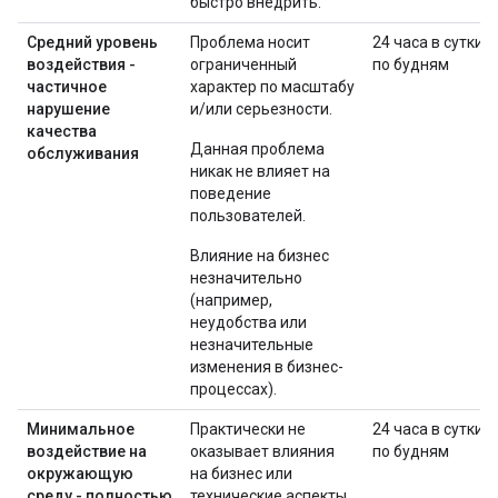
быстро внедрить.
Средний уровень
Проблема носит
24 часа в сутки
воздействия -
ограниченный
по будням
частичное
характер по масштабу
нарушение
и/или серьезности.
качества
Данная проблема
обслуживания
никак не влияет на
поведение
пользователей.
Влияние на бизнес
незначительно
(например,
неудобства или
незначительные
изменения в бизнес-
процессах).
Минимальное
Практически не
24 часа в сутки
воздействие на
оказывает влияния
по будням
окружающую
на бизнес или
среду - полностью
технические аспекты.