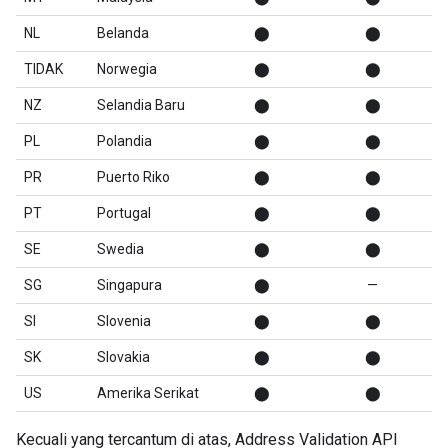
NL
Belanda
⬤
⬤
TIDAK
Norwegia
⬤
⬤
NZ
Selandia Baru
⬤
⬤
PL
Polandia
⬤
⬤
PR
Puerto Riko
⬤
⬤
PT
Portugal
⬤
⬤
SE
Swedia
⬤
⬤
SG
Singapura
⬤
—
SI
Slovenia
⬤
⬤
SK
Slovakia
⬤
⬤
US
Amerika Serikat
⬤
⬤
Kecuali yang tercantum di atas, Address Validation API