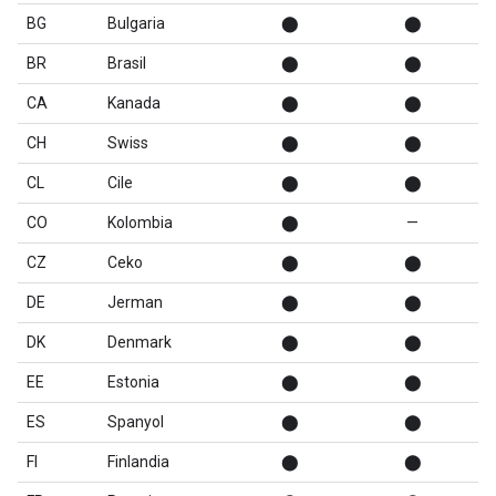
BG
Bulgaria
⬤
⬤
BR
Brasil
⬤
⬤
CA
Kanada
⬤
⬤
CH
Swiss
⬤
⬤
CL
Cile
⬤
⬤
CO
Kolombia
⬤
—
CZ
Ceko
⬤
⬤
DE
Jerman
⬤
⬤
DK
Denmark
⬤
⬤
EE
Estonia
⬤
⬤
ES
Spanyol
⬤
⬤
FI
Finlandia
⬤
⬤