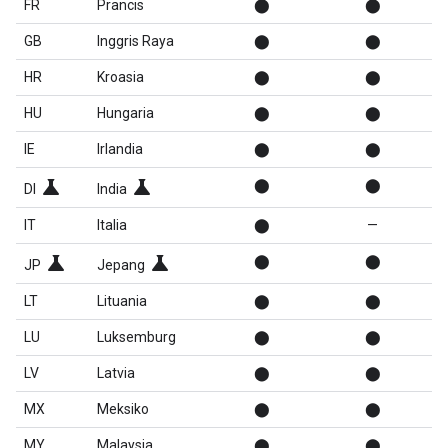
FR
Prancis
⬤
⬤
GB
Inggris Raya
⬤
⬤
HR
Kroasia
⬤
⬤
HU
Hungaria
⬤
⬤
IE
Irlandia
⬤
⬤
science
science
⬤
⬤
DI
India
IT
Italia
⬤
—
science
science
⬤
⬤
JP
Jepang
LT
Lituania
⬤
⬤
LU
Luksemburg
⬤
⬤
LV
Latvia
⬤
⬤
MX
Meksiko
⬤
⬤
MY
Malaysia
⬤
⬤