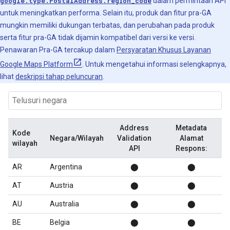
google.type.PostalAddress.region_code
dalam permintaan API
untuk meningkatkan performa. Selain itu, produk dan fitur pra-GA
mungkin memiliki dukungan terbatas, dan perubahan pada produk
serta fitur pra-GA tidak dijamin kompatibel dari versi ke versi.
Penawaran Pra-GA tercakup dalam
Persyaratan Khusus Layanan
Google Maps Platform
. Untuk mengetahui informasi selengkapnya,
lihat
deskripsi tahap peluncuran
.
Address
Metadata
Kode
Negara/Wilayah
Validation
Alamat
wilayah
API
Respons:
AR
Argentina
⬤
⬤
AT
Austria
⬤
⬤
AU
Australia
⬤
⬤
BE
Belgia
⬤
⬤