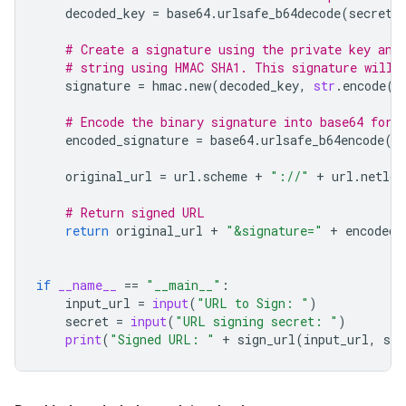
decoded_key
=
base64
.
urlsafe_b64decode
(
secret
)
# Create a signature using the private key and
# string using HMAC SHA1. This signature will 
signature
=
hmac
.
new
(
decoded_key
,
str
.
encode
(
u
# Encode the binary signature into base64 for 
encoded_signature
=
base64
.
urlsafe_b64encode
(
s
original_url
=
url
.
scheme
+
"://"
+
url
.
netloc
# Return signed URL
return
original_url
+
"&signature="
+
encoded_
if
__name__
==
"__main__"
:
input_url
=
input
(
"URL to Sign: "
)
secret
=
input
(
"URL signing secret: "
)
print
(
"Signed URL: "
+
sign_url
(
input_url
,
sec