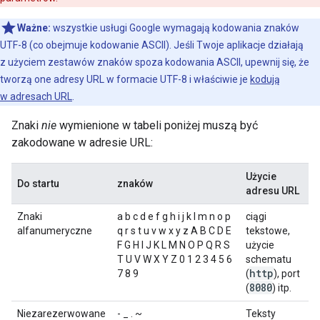
Ważne:
wszystkie usługi Google wymagają kodowania znaków
UTF-8 (co obejmuje kodowanie ASCII). Jeśli Twoje aplikacje działają
z użyciem zestawów znaków spoza kodowania ASCII, upewnij się, że
tworzą one adresy URL w formacie UTF-8 i właściwie je
kodują
w adresach URL
.
Znaki
nie
wymienione w tabeli poniżej muszą być
zakodowane w adresie URL:
Użycie
Do startu
znaków
adresu URL
Znaki
a b c d e f g h i j k l m n o p
ciągi
alfanumeryczne
q r s t u v w x y z A B C D E
tekstowe,
F G H I J K L M N O P Q R S
użycie
T U V W X Y Z 0 1 2 3 4 5 6
schematu
http
7 8 9
(
), port
8080
(
) itp.
Niezarezerwowane
- _ . ~
Teksty