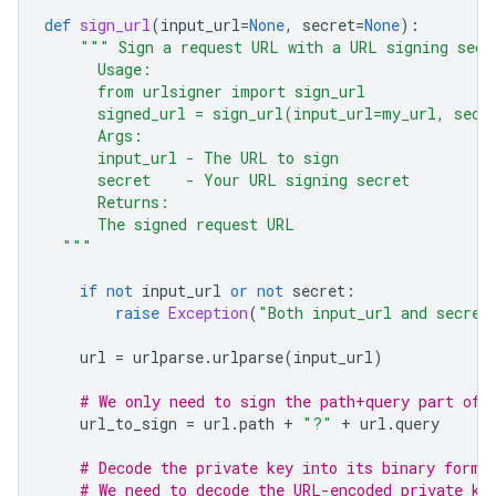
def
sign_url
(
input_url
=
None
,
secret
=
None
):
""" Sign a request URL with a URL signing secr
      Usage:
      from urlsigner import sign_url
      signed_url = sign_url(input_url=my_url, secr
      Args:
      input_url - The URL to sign
      secret    - Your URL signing secret
      Returns:
      The signed request URL
  """
if
not
input_url
or
not
secret
:
raise
Exception
(
"Both input_url and secret
url
=
urlparse
.
urlparse
(
input_url
)
# We only need to sign the path+query part of 
url_to_sign
=
url
.
path
+
"?"
+
url
.
query
# Decode the private key into its binary forma
# We need to decode the URL-encoded private ke