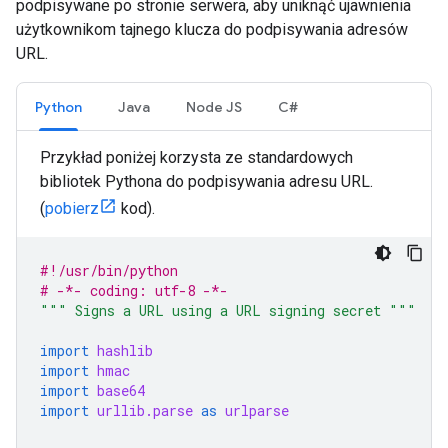
podpisywane po stronie serwera, aby uniknąć ujawnienia
użytkownikom tajnego klucza do podpisywania adresów
URL.
Python
Java
Node JS
C#
Przykład poniżej korzysta ze standardowych
bibliotek Pythona do podpisywania adresu URL.
(
pobierz
kod).
#!/usr/bin/python
# -*- coding: utf-8 -*-
""" Signs a URL using a URL signing secret """
import
hashlib
import
hmac
import
base64
import
urllib.parse
as
urlparse