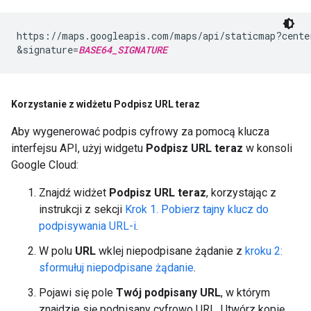
https://maps.googleapis.com/maps/api/staticmap?cente
&signature=
BASE64_SIGNATURE
Korzystanie z widżetu Podpisz URL teraz
Aby wygenerować podpis cyfrowy za pomocą klucza
interfejsu API, użyj widgetu
Podpisz URL teraz
w konsoli
Google Cloud:
Znajdź widżet
Podpisz URL teraz
, korzystając z
instrukcji z sekcji
Krok 1. Pobierz tajny klucz do
podpisywania URL-i
.
W polu
URL
wklej niepodpisane żądanie z
kroku 2:
sformułuj niepodpisane żądanie
.
Pojawi się pole
Twój podpisany URL
, w którym
znajdzie się podpisany cyfrowo URL. Utwórz kopię.