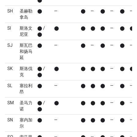
⬤
SH
圣赫勒
⬤
—
⬤
—
⬤
—
⬤
—
拿岛
SI
斯洛文
⬤ /
⬤
⬤
⬤
⬤
—
⬤
⬤
尼亚
⬤
SJ
斯瓦巴
⬤
—
⬤
—
⬤
—
⬤
—
和扬马
延
SK
斯洛伐
⬤ /
⬤
⬤
⬤
⬤
—
⬤
⬤
克
⬤
SL
塞拉利
⬤
—
⬤
⬤
⬤
—
⬤
—
昂
SM
圣马力
⬤ /
⬤
⬤
⬤
⬤
—
⬤
—
诺
⬤
SN
塞内加
⬤
—
⬤
⬤
⬤
—
⬤
—
尔