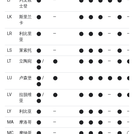
LI
列支敦
⬤
—
⬤
⬤
⬤
⬤
⬤
—
士登
LK
斯里兰
⬤
—
⬤
⬤
⬤
—
⬤
—
卡
LR
利比里
⬤
—
⬤
⬤
⬤
—
⬤
—
亚
LS
莱索托
⬤
—
⬤
⬤
⬤
—
⬤
—
LT
立陶宛
⬤ /
⬤
⬤
⬤
⬤
—
⬤
⬤
⬤
LU
卢森堡
⬤ /
⬤
⬤
⬤
⬤
⬤
⬤
⬤
⬤
LV
拉脱维
⬤ /
⬤
⬤
⬤
⬤
—
⬤
⬤
亚
⬤
LY
利比亚
⬤
—
⬤
⬤
⬤
—
⬤
—
MA
摩洛哥
⬤
—
⬤
⬤
⬤
—
⬤
—
MC
摩纳哥
⬤
—
⬤
⬤
⬤
—
⬤
◯