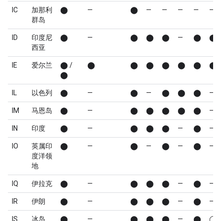
IC
加那利
⬤
—
⬤
—
—
—
—
—
群岛
ID
印度尼
⬤
—
⬤
⬤
⬤
—
⬤
⬤
西亚
IE
爱尔兰
⬤ /
⬤
⬤
⬤
⬤
⬤
⬤
⬤
⬤
IL
以色列
⬤
—
⬤
—
⬤
⬤
⬤
—
IM
马恩岛
⬤
—
⬤
⬤
⬤
⬤
⬤
—
IN
印度
⬤
—
⬤
⬤
⬤
—
⬤
—
IO
英属印
⬤
—
⬤
—
⬤
—
⬤
—
度洋领
地
IQ
伊拉克
⬤
—
⬤
⬤
⬤
—
⬤
—
IR
伊朗
⬤
—
⬤
⬤
⬤
—
⬤
—
IS
冰岛
⬤
—
⬤
⬤
⬤
—
⬤
◯