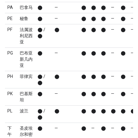
PA
巴拿马
⬤
—
⬤
⬤
⬤
—
⬤
—
PE
秘鲁
⬤
—
⬤
⬤
⬤
—
⬤
—
PF
法属波
⬤ /
⬤
⬤
⬤
⬤
—
⬤
—
利尼西
⬤
亚
PG
巴布亚
⬤
—
⬤
⬤
⬤
—
⬤
—
新几内
亚
PH
菲律宾
⬤ /
⬤
⬤
⬤
⬤
—
⬤
—
⬤
PK
巴基斯
⬤
—
⬤
⬤
⬤
—
⬤
—
坦
PL
波兰
⬤ /
⬤
⬤
⬤
⬤
⬤
⬤
⬤
⬤
下
圣皮埃
⬤
—
⬤
—
⬤
—
⬤
—
午
尔和密