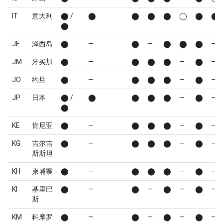
IT
意大利
⬤ /
⬤
⬤
⬤
⬤
◯
⬤
⬤
⬤
JE
泽西岛
⬤
—
⬤
—
⬤
⬤
⬤
—
JM
牙买加
⬤
—
⬤
⬤
⬤
—
⬤
—
JO
约旦
⬤
—
⬤
⬤
⬤
—
⬤
—
JP
日本
⬤ /
⬤
⬤
⬤
⬤
—
⬤
—
⬤
KE
肯尼亚
⬤
—
⬤
⬤
⬤
—
⬤
—
KG
吉尔吉
⬤
—
⬤
⬤
⬤
—
⬤
—
斯斯坦
KH
柬埔寨
⬤
—
⬤
⬤
⬤
—
⬤
—
KI
基里巴
⬤
—
⬤
—
⬤
—
⬤
—
斯
KM
科摩罗
⬤
—
⬤
—
⬤
—
⬤
—