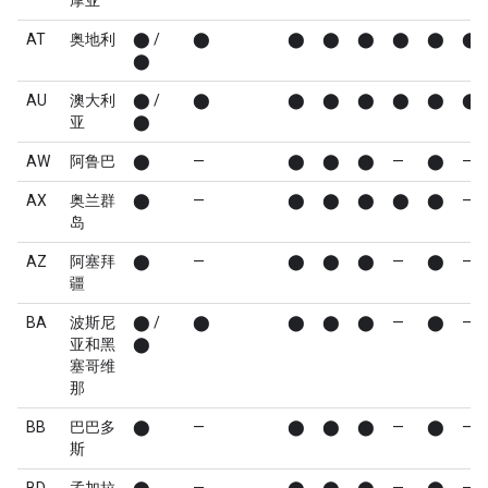
摩亚
AT
奥地利
⬤ /
⬤
⬤
⬤
⬤
⬤
⬤
⬤
⬤
AU
澳大利
⬤ /
⬤
⬤
⬤
⬤
⬤
⬤
⬤
亚
⬤
AW
阿鲁巴
⬤
—
⬤
⬤
⬤
—
⬤
—
AX
奥兰群
⬤
—
⬤
⬤
⬤
⬤
⬤
—
岛
AZ
阿塞拜
⬤
—
⬤
⬤
⬤
—
⬤
—
疆
BA
波斯尼
⬤ /
⬤
⬤
⬤
⬤
—
⬤
—
亚和黑
⬤
塞哥维
那
BB
巴巴多
⬤
—
⬤
⬤
⬤
—
⬤
—
斯