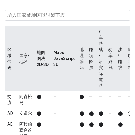
行
车
路
区
地
路
线
骑
步
速
地图
Maps
域
国家/
理
况
/
车
行
度
图块
JavaScript
代
地区
编
图
沿
路
路
限
2D/3D
3D
码
码
层
实
线
线
制
际
道
路
交
阿森松
⬤
—
⬤
—
—
—
—
—
流
岛
AD
安道尔
⬤
—
⬤
⬤
⬤
—
⬤
◯
AE
阿拉伯
⬤
—
⬤
⬤
⬤
—
⬤
—
联合酋