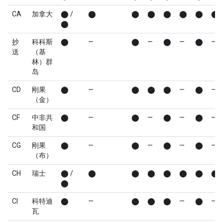
CA
加拿大
⬤ /
⬤
⬤
⬤
⬤
⬤
⬤
⬤
⬤
抄
科科斯
⬤
—
⬤
—
⬤
—
⬤
—
送
（基
林）群
岛
CD
刚果
⬤
—
⬤
⬤
⬤
—
⬤
—
（金）
CF
中非共
⬤
—
⬤
—
⬤
—
⬤
—
和国
CG
刚果
⬤
—
⬤
—
⬤
—
⬤
—
（布）
CH
瑞士
⬤ /
⬤
⬤
⬤
⬤
⬤
⬤
⬤
⬤
CI
科特迪
⬤
—
⬤
⬤
⬤
—
⬤
—
瓦