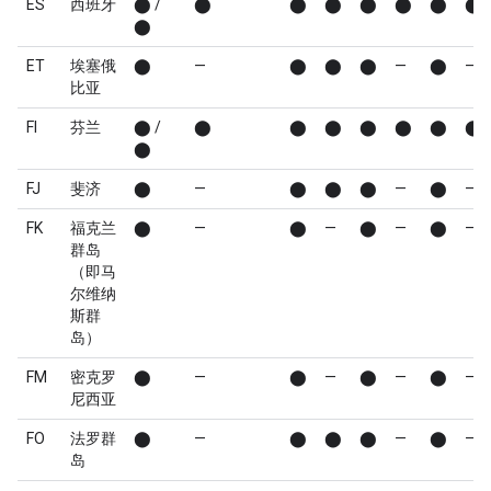
ES
西班牙
⬤ /
⬤
⬤
⬤
⬤
⬤
⬤
⬤
⬤
ET
埃塞俄
⬤
—
⬤
⬤
⬤
—
⬤
—
比亚
FI
芬兰
⬤ /
⬤
⬤
⬤
⬤
⬤
⬤
⬤
⬤
FJ
斐济
⬤
—
⬤
⬤
⬤
—
⬤
—
FK
福克兰
⬤
—
⬤
—
⬤
—
⬤
—
群岛
（即马
尔维纳
斯群
岛）
FM
密克罗
⬤
—
⬤
—
⬤
—
⬤
—
尼西亚
FO
法罗群
⬤
—
⬤
⬤
⬤
—
⬤
—
岛